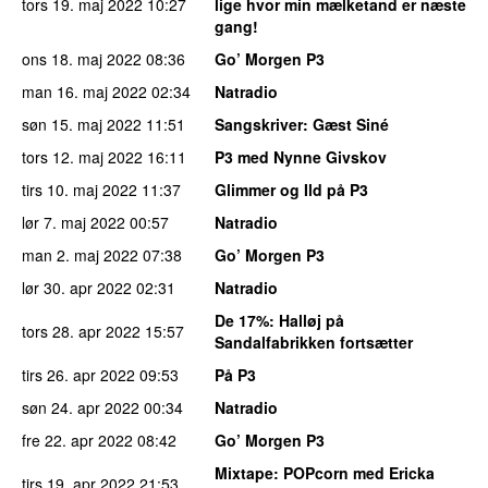
tors 19. maj 2022
10:27
lige hvor min mælketand er næste
gang!
ons 18. maj 2022
08:36
Go’ Morgen P3
man 16. maj 2022
02:34
Natradio
søn 15. maj 2022
11:51
Sangskriver
: Gæst Siné
tors 12. maj 2022
16:11
P3 med Nynne Givskov
tirs 10. maj 2022
11:37
Glimmer og Ild på P3
lør 7. maj 2022
00:57
Natradio
man 2. maj 2022
07:38
Go’ Morgen P3
lør 30. apr 2022
02:31
Natradio
De 17%
: Halløj på
tors 28. apr 2022
15:57
Sandalfabrikken fortsætter
tirs 26. apr 2022
09:53
På P3
søn 24. apr 2022
00:34
Natradio
fre 22. apr 2022
08:42
Go’ Morgen P3
Mixtape
: POPcorn med Ericka
tirs 19. apr 2022
21:53