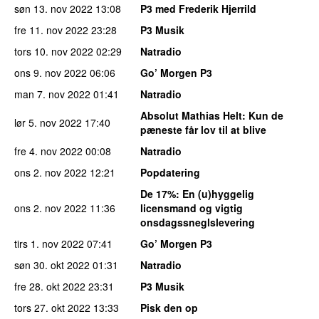
søn 13. nov 2022
13:08
P3 med Frederik Hjerrild
fre 11. nov 2022
23:28
P3 Musik
tors 10. nov 2022
02:29
Natradio
ons 9. nov 2022
06:06
Go’ Morgen P3
man 7. nov 2022
01:41
Natradio
Absolut Mathias Helt
: Kun de
lør 5. nov 2022
17:40
pæneste får lov til at blive
fre 4. nov 2022
00:08
Natradio
ons 2. nov 2022
12:21
Popdatering
De 17%
: En (u)hyggelig
ons 2. nov 2022
11:36
licensmand og vigtig
onsdagssneglslevering
tirs 1. nov 2022
07:41
Go’ Morgen P3
søn 30. okt 2022
01:31
Natradio
fre 28. okt 2022
23:31
P3 Musik
tors 27. okt 2022
13:33
Pisk den op