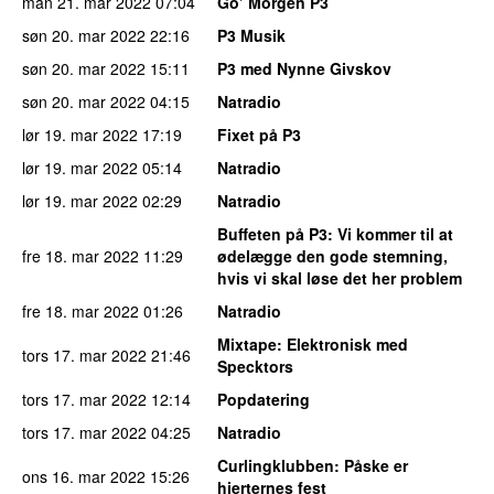
man 21. mar 2022
07:04
Go’ Morgen P3
søn 20. mar 2022
22:16
P3 Musik
søn 20. mar 2022
15:11
P3 med Nynne Givskov
søn 20. mar 2022
04:15
Natradio
lør 19. mar 2022
17:19
Fixet på P3
lør 19. mar 2022
05:14
Natradio
lør 19. mar 2022
02:29
Natradio
Buffeten på P3
: Vi kommer til at
fre 18. mar 2022
11:29
ødelægge den gode stemning,
hvis vi skal løse det her problem
fre 18. mar 2022
01:26
Natradio
Mixtape
: Elektronisk med
tors 17. mar 2022
21:46
Specktors
tors 17. mar 2022
12:14
Popdatering
tors 17. mar 2022
04:25
Natradio
Curlingklubben
: Påske er
ons 16. mar 2022
15:26
hjerternes fest