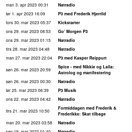
man 3. apr 2023
00:31
Natradio
lør 1. apr 2023
16:09
P3 med Frederik Hjerrild
tors 30. mar 2023
05:37
Kickstarter
ons 29. mar 2023
08:53
Go’ Morgen P3
ons 29. mar 2023
01:15
Natradio
tirs 28. mar 2023
04:48
Natradio
man 27. mar 2023
22:04
P3 med Kasper Reippurt
Spice - med Nikkie og Laila
:
søn 26. mar 2023
20:59
Astrolog og manifestering
søn 26. mar 2023
00:30
Natradio
lør 25. mar 2023
06:39
P3 Musik
ons 22. mar 2023
04:42
Natradio
Formiddagen med Frederik &
tirs 21. mar 2023
10:50
Frederikke
: Skat tilbage
man 20. mar 2023
03:58
Natradio
søn 19. mar 2023
01:40
Natradio