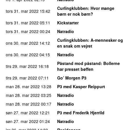
Curlingklubben
: Hvor mange
tors 31. mar 2022
15:42
børn er nok børn?
tors 31. mar 2022
05:11
Kickstarter
tors 31. mar 2022
00:24
Natradio
Curlingklubben
: A-mennesker og
ons 30. mar 2022
14:12
en snak om vejret
ons 30. mar 2022
04:15
Natradio
Påstand mod påstand
: Bollerne
tirs 29. mar 2022
16:18
har presset bøffen
tirs 29. mar 2022
07:11
Go’ Morgen P3
man 28. mar 2022
13:28
P3 med Kasper Reippurt
man 28. mar 2022
03:25
Natradio
man 28. mar 2022
00:17
Natradio
søn 27. mar 2022
12:21
P3 med Frederik Hjerrild
søn 27. mar 2022
01:24
Natradio
lør 26. mar 2022
14:32
Residensen