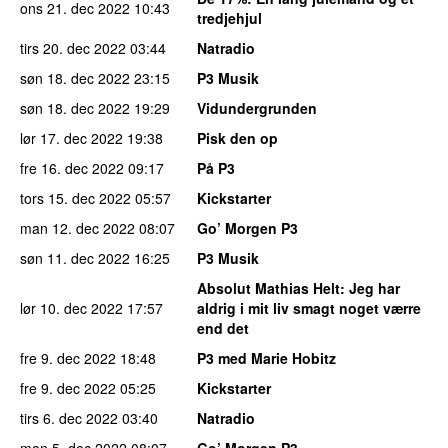
ons 21. dec 2022
10:43
tredjehjul
tirs 20. dec 2022
03:44
Natradio
søn 18. dec 2022
23:15
P3 Musik
søn 18. dec 2022
19:29
Vidundergrunden
lør 17. dec 2022
19:38
Pisk den op
fre 16. dec 2022
09:17
På P3
tors 15. dec 2022
05:57
Kickstarter
man 12. dec 2022
08:07
Go’ Morgen P3
søn 11. dec 2022
16:25
P3 Musik
Absolut Mathias Helt
: Jeg har
lør 10. dec 2022
17:57
aldrig i mit liv smagt noget værre
end det
fre 9. dec 2022
18:48
P3 med Marie Hobitz
fre 9. dec 2022
05:25
Kickstarter
tirs 6. dec 2022
03:40
Natradio
man 5. dec 2022
08:07
Go’ Morgen P3