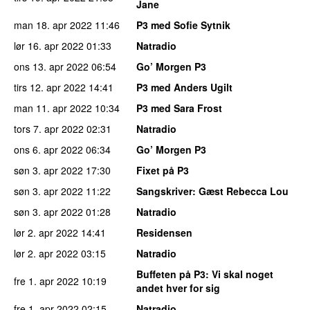
Jane
man 18. apr 2022
11:46
P3 med Sofie Sytnik
lør 16. apr 2022
01:33
Natradio
ons 13. apr 2022
06:54
Go’ Morgen P3
tirs 12. apr 2022
14:41
P3 med Anders Ugilt
man 11. apr 2022
10:34
P3 med Sara Frost
tors 7. apr 2022
02:31
Natradio
ons 6. apr 2022
06:34
Go’ Morgen P3
søn 3. apr 2022
17:30
Fixet på P3
søn 3. apr 2022
11:22
Sangskriver
: Gæst Rebecca Lou
søn 3. apr 2022
01:28
Natradio
lør 2. apr 2022
14:41
Residensen
lør 2. apr 2022
03:15
Natradio
Buffeten på P3
: Vi skal noget
fre 1. apr 2022
10:19
andet hver for sig
fre 1. apr 2022
02:15
Natradio