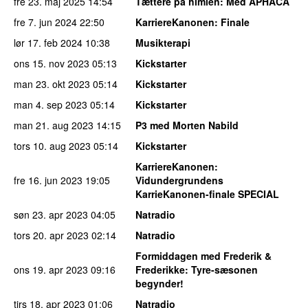
fre 23. maj 2025
14:54
Tættere på himlen
: Med APHACA
fre 7. jun 2024
22:50
KarriereKanonen
: Finale
lør 17. feb 2024
10:38
Musikterapi
ons 15. nov 2023
05:13
Kickstarter
man 23. okt 2023
05:14
Kickstarter
man 4. sep 2023
05:14
Kickstarter
man 21. aug 2023
14:15
P3 med Morten Nabild
tors 10. aug 2023
05:14
Kickstarter
KarriereKanonen
:
fre 16. jun 2023
19:05
Vidundergrundens
KarrieKanonen-finale SPECIAL
søn 23. apr 2023
04:05
Natradio
tors 20. apr 2023
02:14
Natradio
Formiddagen med Frederik &
ons 19. apr 2023
09:16
Frederikke
: Tyre-sæsonen
begynder!
tirs 18. apr 2023
01:06
Natradio