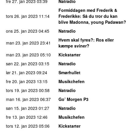
fre 27. jan 2023
03:39
Natradio
Formiddagen med Frederik &
tors 26. jan 2023
11:14
Frederikke
: Så du tror du kan
blive Madonna, young Padawan?
ons 25. jan 2023
04:45
Natradio
Hvem skal fyres?
: Ros eller
man 23. jan 2023
23:41
kæmpe sviner?
man 23. jan 2023
05:10
Kickstarter
søn 22. jan 2023
03:15
Natradio
lør 21. jan 2023
09:24
Smørhullet
fre 20. jan 2023
13:15
Musikchefen
tors 19. jan 2023
00:58
Natradio
man 16. jan 2023
06:37
Go’ Morgen P3
søn 15. jan 2023
01:27
Natradio
fre 13. jan 2023
12:46
Musikchefen
tors 12. jan 2023
05:06
Kickstarter