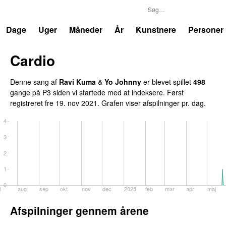
P3
Trends
Dage
Uger
Måneder
År
Kunstnere
Personer
Cardio
UU
Denne sang af
Ravi Kuma
&
Yo Johnny
er blevet spillet
498
gange på P3 siden vi startede med at indeksere. Først
registreret
fre 19. nov 2021
. Grafen viser afspilninger pr. dag.
4
3
2
1
0
l
aug
sep
okt
nov
dec
2025
feb
mar
apr
maj
Afspilninger gennem årene