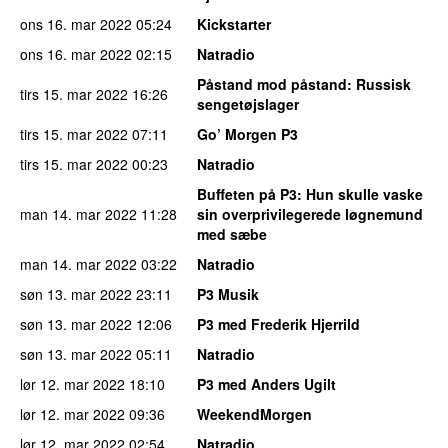
ons 16. mar 2022
05:24
Kickstarter
ons 16. mar 2022
02:15
Natradio
Påstand mod påstand
: Russisk
tirs 15. mar 2022
16:26
sengetøjslager
tirs 15. mar 2022
07:11
Go’ Morgen P3
tirs 15. mar 2022
00:23
Natradio
Buffeten på P3
: Hun skulle vaske
man 14. mar 2022
11:28
sin overprivilegerede løgnemund
med sæbe
man 14. mar 2022
03:22
Natradio
søn 13. mar 2022
23:11
P3 Musik
søn 13. mar 2022
12:06
P3 med Frederik Hjerrild
søn 13. mar 2022
05:11
Natradio
lør 12. mar 2022
18:10
P3 med Anders Ugilt
lør 12. mar 2022
09:36
WeekendMorgen
lør 12. mar 2022
02:54
Natradio