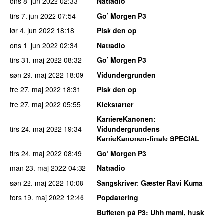
ons 8. jun 2022
02:33
Natradio
tirs 7. jun 2022
07:54
Go’ Morgen P3
lør 4. jun 2022
18:18
Pisk den op
ons 1. jun 2022
02:34
Natradio
tirs 31. maj 2022
08:32
Go’ Morgen P3
søn 29. maj 2022
18:09
Vidundergrunden
fre 27. maj 2022
18:31
Pisk den op
fre 27. maj 2022
05:55
Kickstarter
KarriereKanonen
:
tirs 24. maj 2022
19:34
Vidundergrundens
KarrieKanonen-finale SPECIAL
tirs 24. maj 2022
08:49
Go’ Morgen P3
man 23. maj 2022
04:32
Natradio
søn 22. maj 2022
10:08
Sangskriver
: Gæster Ravi Kuma
tors 19. maj 2022
12:46
Popdatering
Buffeten på P3
: Uhh mami, husk