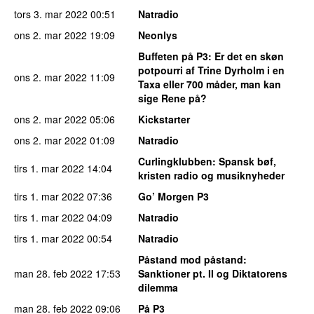
tors 3. mar 2022
00:51
Natradio
ons 2. mar 2022
19:09
Neonlys
Buffeten på P3
: Er det en skøn
potpourri af Trine Dyrholm i en
ons 2. mar 2022
11:09
Taxa eller 700 måder, man kan
sige Rene på?
ons 2. mar 2022
05:06
Kickstarter
ons 2. mar 2022
01:09
Natradio
Curlingklubben
: Spansk bøf,
tirs 1. mar 2022
14:04
kristen radio og musiknyheder
tirs 1. mar 2022
07:36
Go’ Morgen P3
tirs 1. mar 2022
04:09
Natradio
tirs 1. mar 2022
00:54
Natradio
Påstand mod påstand
:
man 28. feb 2022
17:53
Sanktioner pt. II og Diktatorens
dilemma
man 28. feb 2022
09:06
På P3