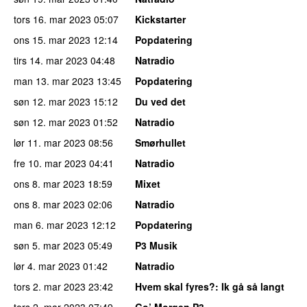
tors 16. mar 2023
05:07
Kickstarter
ons 15. mar 2023
12:14
Popdatering
tirs 14. mar 2023
04:48
Natradio
man 13. mar 2023
13:45
Popdatering
søn 12. mar 2023
15:12
Du ved det
søn 12. mar 2023
01:52
Natradio
lør 11. mar 2023
08:56
Smørhullet
fre 10. mar 2023
04:41
Natradio
ons 8. mar 2023
18:59
Mixet
ons 8. mar 2023
02:06
Natradio
man 6. mar 2023
12:12
Popdatering
søn 5. mar 2023
05:49
P3 Musik
lør 4. mar 2023
01:42
Natradio
tors 2. mar 2023
23:42
Hvem skal fyres?
: Ik gå så langt
tors 2. mar 2023
07:49
Go’ Morgen P3