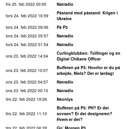
fre 25. feb 2022
00:55
Natradio
Påstand mod påstand
: Krigen i
tors 24. feb 2022
16:59
Ukraine
tors 24. feb 2022
09:06
På P3
tors 24. feb 2022
05:57
Natradio
tors 24. feb 2022
01:54
Natradio
Curlingklubben
: Tvillinger og en
ons 23. feb 2022
14:04
Digital Chikane Officer
Buffeten på P3
: Hvorfor er du på
ons 23. feb 2022
10:07
arbejde, Niels? Det er lørdag!
ons 23. feb 2022
04:57
Natradio
ons 23. feb 2022
00:10
Natradio
tirs 22. feb 2022
19:26
Neonlys
Buffeten på P3
: PH? Er det
tirs 22. feb 2022
11:10
sovsen? Er det designeren?
Hvem er det?
tirs 22. feb 2022
06:28
Go’ Morgen P3