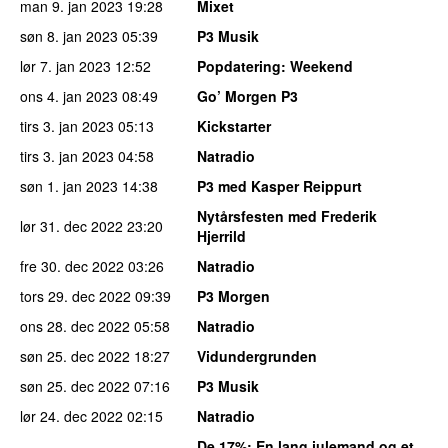
man 9. jan 2023
19:28
Mixet
søn 8. jan 2023
05:39
P3 Musik
lør 7. jan 2023
12:52
Popdatering
: Weekend
ons 4. jan 2023
08:49
Go’ Morgen P3
tirs 3. jan 2023
05:13
Kickstarter
tirs 3. jan 2023
04:58
Natradio
søn 1. jan 2023
14:38
P3 med Kasper Reippurt
Nytårsfesten med Frederik
lør 31. dec 2022
23:20
Hjerrild
fre 30. dec 2022
03:26
Natradio
tors 29. dec 2022
09:39
P3 Morgen
ons 28. dec 2022
05:58
Natradio
søn 25. dec 2022
18:27
Vidundergrunden
søn 25. dec 2022
07:16
P3 Musik
lør 24. dec 2022
02:15
Natradio
De 17%
: En lang julemand og et