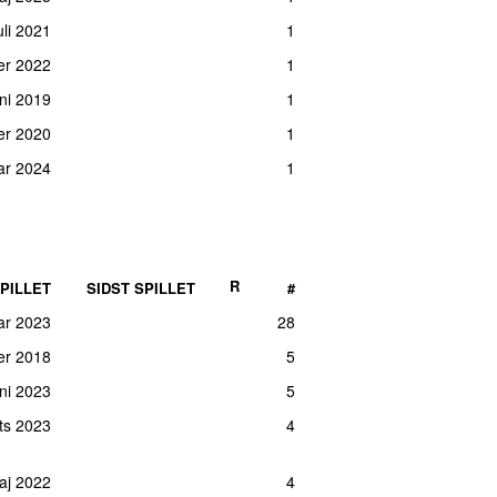
uli 2021
1
er 2022
1
uni 2019
1
er 2020
1
uar 2024
1
R
PILLET
SIDST SPILLET
#
ar 2023
28
er 2018
5
uni 2023
5
rts 2023
4
aj 2022
4