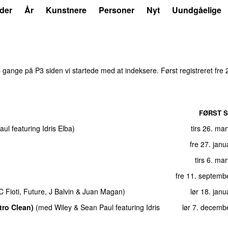
der
År
Kunstnere
Personer
Nyt
Uundgåelige
4
gange på P3 siden vi startede med at indeksere. Først registreret
fre 
FØRST S
aul
featuring
Idris Elba
)
tirs 26. ma
fre 27. jan
tirs 6. ma
fre 11. septemb
 Fioti
,
Future
,
J Balvin
&
Juan Magan
)
lør 18. jan
tro Clean)
(
med
Wiley
&
Sean Paul
featuring
Idris
lør 7. decemb