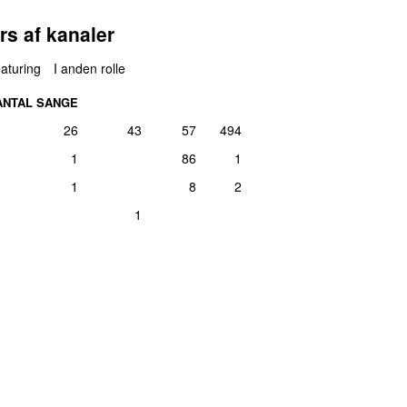
rs af kanaler
aturing
I anden rolle
ANTAL SANGE
26
43
57
494
1
86
1
1
8
2
1