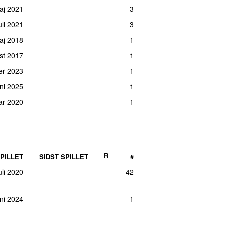
maj 2021
3
juli 2021
3
aj 2018
1
st 2017
1
er 2023
1
uni 2025
1
uar 2020
1
R
PILLET
SIDST SPILLET
#
juli 2020
42
uni 2024
1