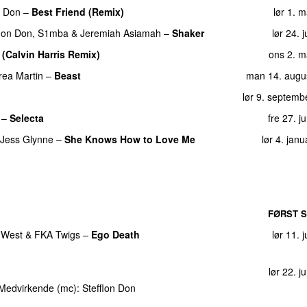
n Don
–
Best Friend (Remix)
lør 1. 
flon Don
,
S1mba
&
Jeremiah Asiamah
–
Shaker
lør 24. 
 (Calvin Harris Remix)
ons 2. m
rea Martin
–
Beast
man 14. augu
lør 9. septemb
–
Selecta
fre 27. j
Jess Glynne
–
She Knows How to Love Me
lør 4. jan
FØRST S
 West
&
FKA Twigs
–
Ego Death
lør 11. 
lør 22. j
Medvirkende (mc):
Stefflon Don