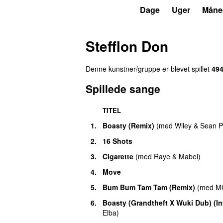
P3
Trends
Dage
Uger
Måne
Stefflon Don
Denne kunstner/gruppe er blevet spillet
49
Spillede sange
TITEL
1.
Boasty (Remix)
(
med
Wiley
&
Sean P
2.
16 Shots
3.
Cigarette
(
med
Raye
&
Mabel
)
4.
Move
5.
Bum Bum Tam Tam (Remix)
(
med
MC
6.
Boasty (Grandtheft X Wuki Dub) (In
Elba
)