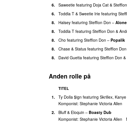
6.
Saweetie
featuring
Doja Cat
&
Stefflo
6.
Toddla T
&
Sweetie Irie
featuring
Stef
8.
Halsey
featuring
Stefflon Don
–
Alone
8.
Toddla T
featuring
Stefflon Don
&
And
8.
Cho
featuring
Stefflon Don
–
Popalik
8.
Chase & Status
featuring
Stefflon Don
8.
David Guetta
featuring
Stefflon Don
&
Anden rolle på
TITEL
1.
Ty Dolla $ign
featuring
Skrillex
,
Kanye
Komponist:
Stephanie Victoria Allen
2.
Bluff
&
Eloquin
–
Boasty Dub
Komponist:
Stephanie Victoria Allen