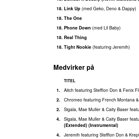
18.
Link Up
(
med
Geko
,
Deno
&
Dappy
)
18.
The One
18.
Phone Down
(
med
Lil Baby
)
18.
Real Thing
18.
Tight Nookie
(
featuring
Jeremih
)
Medvirker på
TITEL
1.
Aitch
featuring
Stefflon Don
&
Fenix Fl
2.
Chromeo
featuring
French Montana
2.
Sigala
,
Mae Muller
&
Caity Baser
feat
4.
Sigala
,
Mae Muller
&
Caity Baser
feat
(Extended) (Instrumental)
4.
Jeremih
featuring
Stefflon Don
&
Krep