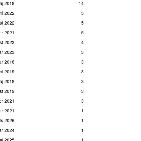
maj 2018
14
ril 2022
5
ust 2022
5
er 2021
5
ust 2023
4
uar 2023
3
ar 2018
3
uni 2019
3
maj 2018
3
ust 2019
3
er 2021
3
uar 2021
1
rts 2026
1
uar 2024
1
maj 2025
1