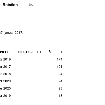
Rotation
27. januar 2017
.
R
PILLET
SIDST SPILLET
#
rts 2019
174
uar 2017
101
rts 2018
94
er 2020
24
uar 2020
23
er 2019
18