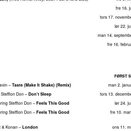
fre 16. j
tors 17. novemb
lør 22. j
man 14. septemb
fre 16. febr
FØRST S
exin
–
Taste (Make It Shake) (Remix)
man 2. janu
&
Stefflon Don
–
Don’t Sleep
tors 13. decemb
uring
Stefflon Don
–
Feels This Good
lør 24. j
uring
Stefflon Don
–
Feels This Good
fre 10. ma
t & Konan
–
London
ons 11. m