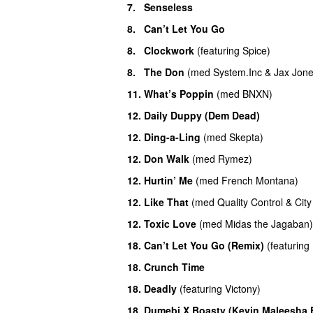
7.
Senseless
8.
Can’t Let You Go
8.
Clockwork
(
featuring
Spice
)
8.
The Don
(
med
System.Inc
&
Jax Jon
11.
What’s Poppin
(
med
BNXN
)
12.
Daily Duppy (Dem Dead)
12.
Ding-a-Ling
(
med
Skepta
)
12.
Don Walk
(
med
Rymez
)
12.
Hurtin’ Me
(
med
French Montana
)
12.
Like That
(
med
Quality Control
&
City
12.
Toxic Love
(
med
Midas the Jagaban
)
18.
Can’t Let You Go (Remix)
(
featuring
18.
Crunch Time
18.
Deadly
(
featuring
Victony
)
18.
Dumebi X Boasty (Kevin Maleesha E