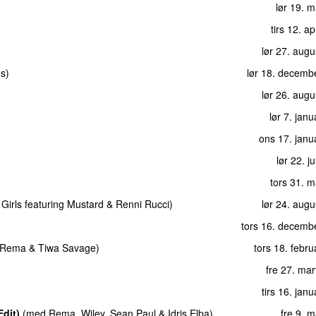
lør 19. 
tirs 12. ap
lør 27. aug
es
)
lør 18. decemb
lør 26. aug
lør 7. jan
ons 17. janu
lør 22. j
tors 31. 
 Girls
featuring
Mustard
&
Renni Rucci
)
lør 24. aug
tors 16. decemb
Rema
&
Tiwa Savage
)
tors 18. febr
fre 27. ma
tirs 16. jan
dit)
(
med
Rema
,
Wiley
,
Sean Paul
&
Idris Elba
)
fre 9. 