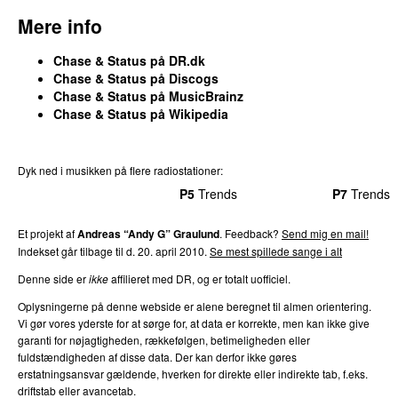
Mere info
Chase & Status på DR.dk
Chase & Status på Discogs
Chase & Status på MusicBrainz
Chase & Status på Wikipedia
Dyk ned i musikken på flere radiostationer:
P3
Trends
P4
Trends
P5
Trends
P6
Trends
P7
Trends
Et projekt af
Andreas “Andy G” Graulund
. Feedback?
Send mig en mail!
Indekset går tilbage til d. 20. april 2010.
Se mest spillede sange i alt
Denne side er
ikke
affilieret med DR, og er totalt uofficiel.
Oplysningerne på denne webside er alene beregnet til almen orientering.
Vi gør vores yderste for at sørge for, at data er korrekte, men kan ikke give
garanti for nøjagtigheden, rækkefølgen, betimeligheden eller
fuldstændigheden af disse data. Der kan derfor ikke gøres
erstatningsansvar gældende, hverken for direkte eller indirekte tab, f.eks.
driftstab eller avancetab.