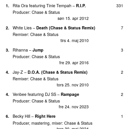
12.
Blind Faith (Loadstar Remix)
1
1.
Rita Ora
featuring
Tinie Tempah
–
R.I.P.
331
UU
lør 3. maj 2025
Producer:
Chase & Status
12.
Fire in Your Eyes
(
featuring
Maverick Sabre
)
1
søn 15. apr 2012
ons 29. jun 2011
2.
White Lies
–
Death (Chase & Status Remix)
7
12.
Hitz (Delta Heavy Remix)
(
som
Chase and
1
Remixer:
Chase & Status
Status
)
tirs 4. maj 2010
fre 2. nov 2012
3.
Rihanna
–
Jump
3
12.
Hitz (Wretch 32 Remix)
1
Producer:
Chase & Status
fre 23. sep 2011
fre 29. apr 2016
12.
Hypest Hype
(
featuring
Tempa T
)
1
4.
Jay-Z
–
D.O.A. (Chase & Status Remix)
2
fre 5. jan 2024
Remixer:
Chase & Status
12.
International
1
tors 25. nov 2010
tirs 7. jun 2016
4.
Venbee
featuring
DJ SS
–
Rampage
2
12.
On the Block
(
featuring
Sav’O
&
Horrid1
)
1
Producer:
Chase & Status
lør 8. mar 2025
fre 24. nov 2023
12.
On The Block (Lille Høg Flex Bootleg)
1
6.
Becky Hill
–
Right Here
1
(
featuring
Sav’O
&
Horrid1
)
Producer, mastering, mixer:
Chase & Status
lør 8. mar 2025
tors 30. maj 2024