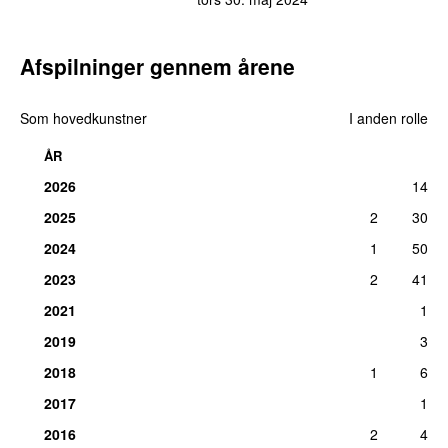
12.
Pressure
(
featuring
Major Lazer
)
1
lør 12. okt 2013
Afspilninger gennem årene
12.
Selecta
(
featuring
Stefflon Don
)
1
fre 27. jun 2025
Som hovedkunstner
I anden rolle
12.
Take Me Away
1
tors 5. aug 2021
ÅR
12.
Wise Up
1
2026
14
lør 11. jan 2025
2025
2
30
12.
Wise Up (Remix)
1
2024
1
50
lør 11. jan 2025
2023
2
41
2021
1
2019
3
2018
1
6
2017
1
2016
2
4