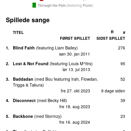
Through the Pain
(
featuring
Pozer
)
Spillede sange
R
TITEL
#
FØRST SPILLET
SIDST SPILLET
1.
Blind Faith
(
featuring
Liam Bailey
)
276
UU
søn 30. jan 2011
2.
Lost & Not Found
(
featuring
Louis M^ttrs
)
95
lør 13. jul 2013
3.
Baddadan
(
med
Bou
featuring
Irah
,
Flowdan
,
52
Trigga
&
Takura
)
fre 27. okt 2023
9 dage siden
4.
Disconnect
(
med
Becky Hill
)
39
fre 18. aug 2023
5.
Backbone
(
med
Stormzy
)
23
fre 16. aug 2024