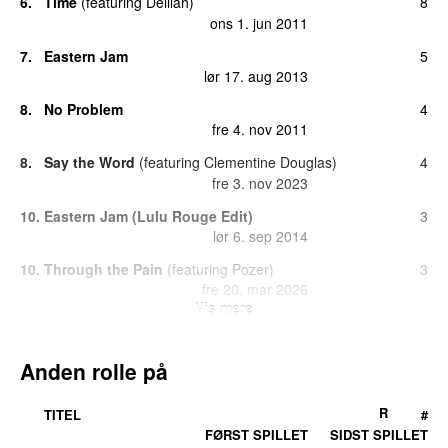
6.
Time
(
featuring
Delilah
)
8
ons 1. jun 2011
7.
Eastern Jam
5
lør 17. aug 2013
8.
No Problem
4
fre 4. nov 2011
8.
Say the Word
(
featuring
Clementine Douglas
)
4
fre 3. nov 2023
10.
Eastern Jam (Lulu Rouge Edit)
3
lør 6. sep 2014
10.
Through the Pain
(
featuring
Pozer
)
3
fre 20. mar 2026
Vis mere
12.
2Ruff
(
featuring
Takura
)
1
fre 9. feb 2024
Anden rolle på
12.
Badders (Biscits Baddadan Remix)
(
med
1
Peekaboo
,
Flowdan
,
G-Rex
,
Skrillex
&
Bou
)
R
TITEL
#
fre 22. nov 2024
FØRST SPILLET
SIDST SPILLET