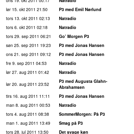
ons 19. okt 2011
00:17
Natradio
lør 15. okt 2011
21:50
P3 med Emil Nørlund
tors 13. okt 2011
02:13
Natradio
tors 6. okt 2011
02:18
Natradio
tors 29. sep 2011
06:21
Go’ Morgen P3
søn 25. sep 2011
19:23
P3 med Jonas Hansen
ons 21. sep 2011
09:12
P3 med Jonas Hansen
fre 9. sep 2011
04:53
Natradio
lør 27. aug 2011
01:42
Natradio
P3 med Augusta Glahn-
lør 20. aug 2011
23:52
Abrahamsen
tirs 16. aug 2011
11:11
P3 med Jonas Hansen
man 8. aug 2011
00:53
Natradio
tors 4. aug 2011
08:38
SommerMorgen
: På P3
man 1. aug 2011
13:49
Smag på P3
tors 28. jul 2011
13:50
Det svage køn