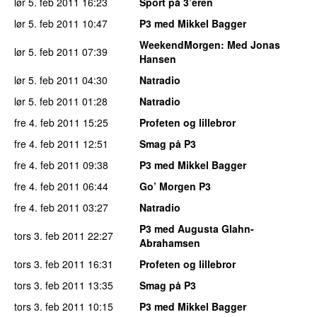
lør 5. feb 2011
16:23
Sport på 3’eren
lør 5. feb 2011
10:47
P3 med Mikkel Bagger
WeekendMorgen
: Med Jonas
lør 5. feb 2011
07:39
Hansen
lør 5. feb 2011
04:30
Natradio
lør 5. feb 2011
01:28
Natradio
fre 4. feb 2011
15:25
Profeten og lillebror
fre 4. feb 2011
12:51
Smag på P3
fre 4. feb 2011
09:38
P3 med Mikkel Bagger
fre 4. feb 2011
06:44
Go’ Morgen P3
fre 4. feb 2011
03:27
Natradio
P3 med Augusta Glahn-
tors 3. feb 2011
22:27
Abrahamsen
tors 3. feb 2011
16:31
Profeten og lillebror
tors 3. feb 2011
13:35
Smag på P3
tors 3. feb 2011
10:15
P3 med Mikkel Bagger