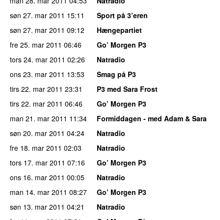
man 28. mar 2011
04:53
Natradio
søn 27. mar 2011
15:11
Sport på 3’eren
søn 27. mar 2011
09:12
Hængepartiet
fre 25. mar 2011
06:46
Go’ Morgen P3
tors 24. mar 2011
02:26
Natradio
ons 23. mar 2011
13:53
Smag på P3
tirs 22. mar 2011
23:31
P3 med Sara Frost
tirs 22. mar 2011
06:46
Go’ Morgen P3
man 21. mar 2011
11:34
Formiddagen - med Adam & Sara
søn 20. mar 2011
04:24
Natradio
fre 18. mar 2011
02:03
Natradio
tors 17. mar 2011
07:16
Go’ Morgen P3
ons 16. mar 2011
00:05
Natradio
man 14. mar 2011
08:27
Go’ Morgen P3
søn 13. mar 2011
04:21
Natradio