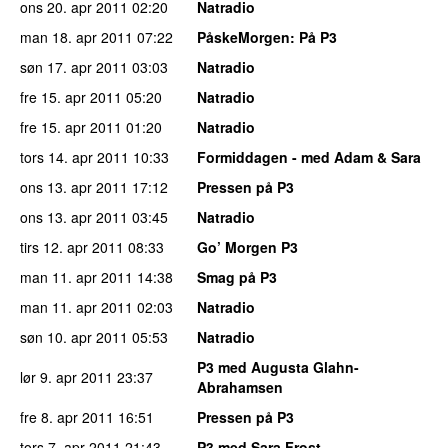
ons 20. apr 2011
02:20
Natradio
man 18. apr 2011
07:22
PåskeMorgen
: På P3
søn 17. apr 2011
03:03
Natradio
fre 15. apr 2011
05:20
Natradio
fre 15. apr 2011
01:20
Natradio
tors 14. apr 2011
10:33
Formiddagen - med Adam & Sara
ons 13. apr 2011
17:12
Pressen på P3
ons 13. apr 2011
03:45
Natradio
tirs 12. apr 2011
08:33
Go’ Morgen P3
man 11. apr 2011
14:38
Smag på P3
man 11. apr 2011
02:03
Natradio
søn 10. apr 2011
05:53
Natradio
P3 med Augusta Glahn-
lør 9. apr 2011
23:37
Abrahamsen
fre 8. apr 2011
16:51
Pressen på P3
tors 7. apr 2011
21:43
P3 med Sara Frost