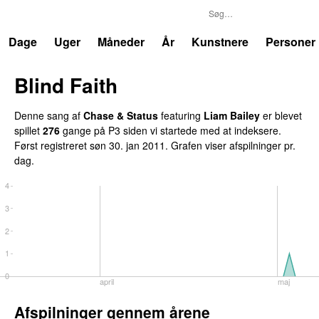
P3
Trends
Dage
Uger
Måneder
År
Kunstnere
Personer
Blind Faith
UU
Denne sang af
Chase & Status
featuring
Liam Bailey
er blevet
spillet
276
gange på P3 siden vi startede med at indeksere.
Først registreret
søn 30. jan 2011
. Grafen viser afspilninger pr.
dag.
4
3
2
1
0
april
maj
Afspilninger gennem årene