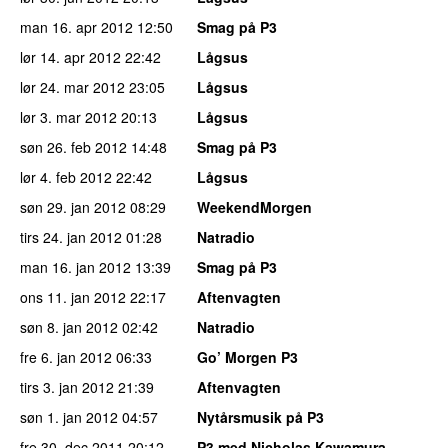
man 16. apr 2012
12:50
Smag på P3
lør 14. apr 2012
22:42
Lågsus
lør 24. mar 2012
23:05
Lågsus
lør 3. mar 2012
20:13
Lågsus
søn 26. feb 2012
14:48
Smag på P3
lør 4. feb 2012
22:42
Lågsus
søn 29. jan 2012
08:29
WeekendMorgen
tirs 24. jan 2012
01:28
Natradio
man 16. jan 2012
13:39
Smag på P3
ons 11. jan 2012
22:17
Aftenvagten
søn 8. jan 2012
02:42
Natradio
fre 6. jan 2012
06:33
Go’ Morgen P3
tirs 3. jan 2012
21:39
Aftenvagten
søn 1. jan 2012
04:57
Nytårsmusik på P3
fre 30. dec 2011
20:12
P3 med Nicholas Kawamura