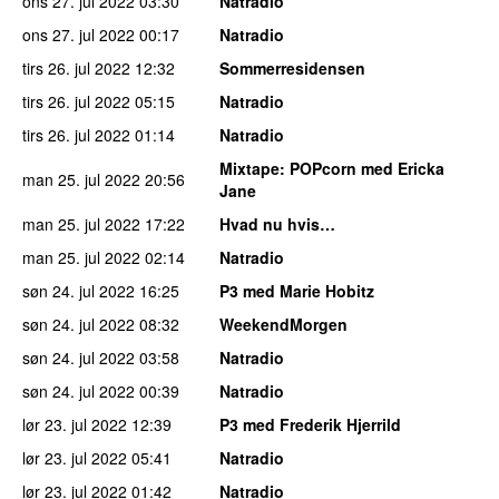
ons 27. jul 2022
03:30
Natradio
ons 27. jul 2022
00:17
Natradio
tirs 26. jul 2022
12:32
Sommerresidensen
tirs 26. jul 2022
05:15
Natradio
tirs 26. jul 2022
01:14
Natradio
Mixtape
: POPcorn med Ericka
man 25. jul 2022
20:56
Jane
man 25. jul 2022
17:22
Hvad nu hvis…
man 25. jul 2022
02:14
Natradio
søn 24. jul 2022
16:25
P3 med Marie Hobitz
søn 24. jul 2022
08:32
WeekendMorgen
søn 24. jul 2022
03:58
Natradio
søn 24. jul 2022
00:39
Natradio
lør 23. jul 2022
12:39
P3 med Frederik Hjerrild
lør 23. jul 2022
05:41
Natradio
lør 23. jul 2022
01:42
Natradio