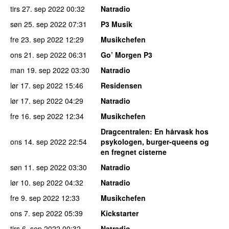
tirs 27. sep 2022
00:32
Natradio
søn 25. sep 2022
07:31
P3 Musik
fre 23. sep 2022
12:29
Musikchefen
ons 21. sep 2022
06:31
Go’ Morgen P3
man 19. sep 2022
03:30
Natradio
lør 17. sep 2022
15:46
Residensen
lør 17. sep 2022
04:29
Natradio
fre 16. sep 2022
12:34
Musikchefen
Dragcentralen
: En hårvask hos
ons 14. sep 2022
22:54
psykologen, burger-queens og
en fregnet cisterne
søn 11. sep 2022
03:30
Natradio
lør 10. sep 2022
04:32
Natradio
fre 9. sep 2022
12:33
Musikchefen
ons 7. sep 2022
05:39
Kickstarter
tirs 6. sep 2022
00:32
Natradio