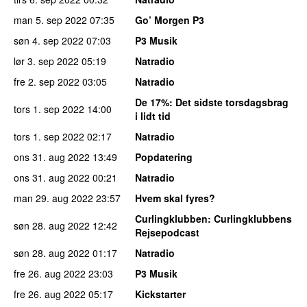
man 5. sep 2022
07:35
Go’ Morgen P3
søn 4. sep 2022
07:03
P3 Musik
lør 3. sep 2022
05:19
Natradio
fre 2. sep 2022
03:05
Natradio
De 17%
: Det sidste torsdagsbrag
tors 1. sep 2022
14:00
i lidt tid
tors 1. sep 2022
02:17
Natradio
ons 31. aug 2022
13:49
Popdatering
ons 31. aug 2022
00:21
Natradio
man 29. aug 2022
23:57
Hvem skal fyres?
Curlingklubben
: Curlingklubbens
søn 28. aug 2022
12:42
Rejsepodcast
søn 28. aug 2022
01:17
Natradio
fre 26. aug 2022
23:03
P3 Musik
fre 26. aug 2022
05:17
Kickstarter