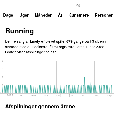
P3
Trends
Dage
Uger
Måneder
År
Kunstnere
Personer
Running
UU
Denne sang af
Emely
er blevet spillet
679
gange på P3 siden vi
startede med at indeksere. Først registreret
tors 21. apr 2022
.
Grafen viser afspilninger pr. dag.
4
3
2
1
0
2025
feb
mar
apr
maj
jun
jul
aug
sep
Afspilninger gennem årene