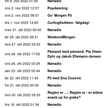
fre 4. nov 2022
01:39
Natradio
ons 2. nov 2022
12:57
Popdatering
ons 2. nov 2022
08:51
Go’ Morgen P3
tirs 1. nov 2022
14:45
Curlingklubben
: Valgdag!
man 31. okt 2022
00:40
Natradio
lør 29. okt 2022
08:31
WeekendMorgen
tors 27. okt 2022
04:33
Natradio
Påstand mod påstand
: Pia Olsen
ons 26. okt 2022
17:02
Dyhr og Jakob Ellemann-Jensen
ons 26. okt 2022
03:29
Natradio
søn 23. okt 2022
02:44
Natradio
lør 22. okt 2022
11:43
P3 med Ena Cosovic
fre 21. okt 2022
00:39
Natradio
Reglen er …
: Reglen er - er sidste
tors 20. okt 2022
09:33
snack up for grabs?
tirs 18. okt 2022
01:34
Natradio