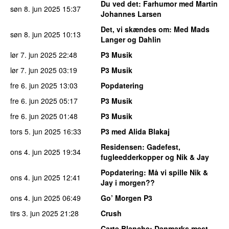
Du ved det
: Farhumor med Martin
søn 8. jun 2025
15:37
Johannes Larsen
Det, vi skændes om
: Med Mads
søn 8. jun 2025
10:13
Langer og Dahlin
lør 7. jun 2025
22:48
P3 Musik
lør 7. jun 2025
03:19
P3 Musik
fre 6. jun 2025
13:03
Popdatering
fre 6. jun 2025
05:17
P3 Musik
fre 6. jun 2025
01:48
P3 Musik
tors 5. jun 2025
16:33
P3 med Alida Blakaj
Residensen
: Gadefest,
ons 4. jun 2025
19:34
fugleedderkopper og Nik & Jay
Popdatering
: Må vi spille Nik &
ons 4. jun 2025
12:41
Jay i morgen??
ons 4. jun 2025
06:49
Go’ Morgen P3
tirs 3. jun 2025
21:28
Crush
Carte Blanche
: Danmarks mest