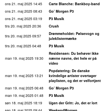
ons 21. maj 2025
14:45
Carte Blanche
: Bankboy-band
ons 21. maj 2025
08:43
Go’ Morgen P3
ons 21. maj 2025
03:19
P3 Musik
tirs 20. maj 2025
20:36
Crush
Drømmeholdet
: Pølsevogn og
tirs 20. maj 2025
09:57
juleklistermærke
tirs 20. maj 2025
04:48
P3 Musik
Residensen
: Du behøver ikke
man 19. maj 2025
19:30
nævne navne, det hele er på
video
Popdatering
: De danske
man 19. maj 2025
13:21
kvindelige artister overtager
playlisten, og det er velfortjent
man 19. maj 2025
06:48
Go’ Morgen P3
man 19. maj 2025
01:48
P3 Musik
søn 18. maj 2025
18:19
Ugen der Gritt
: Jo, det er lort
søn 18. maj 2025
09:44
WeekendMorgen