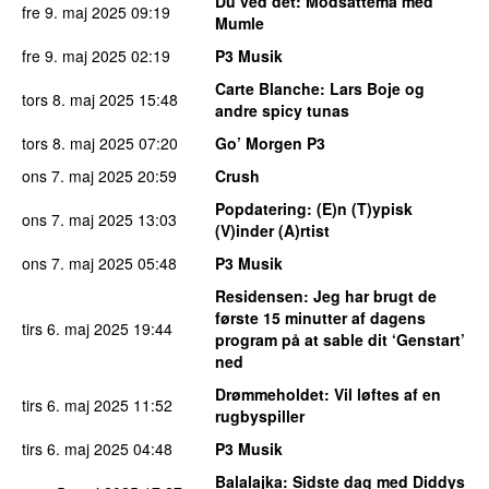
Du ved det
: Modsattema med
fre 9. maj 2025
09:19
Mumle
fre 9. maj 2025
02:19
P3 Musik
Carte Blanche
: Lars Boje og
tors 8. maj 2025
15:48
andre spicy tunas
tors 8. maj 2025
07:20
Go’ Morgen P3
ons 7. maj 2025
20:59
Crush
Popdatering
: (E)n (T)ypisk
ons 7. maj 2025
13:03
(V)inder (A)rtist
ons 7. maj 2025
05:48
P3 Musik
Residensen
: Jeg har brugt de
første 15 minutter af dagens
tirs 6. maj 2025
19:44
program på at sable dit ‘Genstart’
ned
Drømmeholdet
: Vil løftes af en
tirs 6. maj 2025
11:52
rugbyspiller
tirs 6. maj 2025
04:48
P3 Musik
Balalajka
: Sidste dag med Diddys