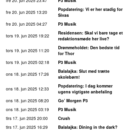
fre 20. jun 2025
23:47
P3 Musik
Popdatering
: Vi er her stadig for
fre 20. jun 2025
13:20
Sivas
fre 20. jun 2025
04:27
P3 Musik
Residensen
: Skal vi bare tage et
tors 19. jun 2025
19:22
redaktionsmøde her live?
Drømmeholdet
: Den bedste tid
tors 19. jun 2025
11:20
for Thor
tors 19. jun 2025
02:18
P3 Musik
Balalajka
: Slut med trætte
ons 18. jun 2025
17:26
skolebørn!
Popdatering
: I dag kommer
ons 18. jun 2025
12:33
ugens vigtigste anbefaling
ons 18. jun 2025
08:20
Go’ Morgen P3
ons 18. jun 2025
03:19
P3 Musik
tirs 17. jun 2025
20:00
Crush
tirs 17. jun 2025
16:29
Balalajka
: Dining in the dark?