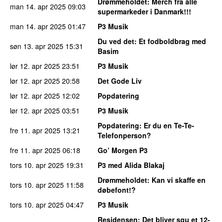
Drømmeholdet
: Merch fra alle
man 14. apr 2025
09:03
supermarkeder i Danmark!!!
man 14. apr 2025
01:47
P3 Musik
Du ved det
: Et fodboldbrag med
søn 13. apr 2025
15:31
Basim
lør 12. apr 2025
23:51
P3 Musik
lør 12. apr 2025
20:58
Det Gode Liv
lør 12. apr 2025
12:02
Popdatering
lør 12. apr 2025
03:51
P3 Musik
Popdatering
: Er du en Te-Te-
fre 11. apr 2025
13:21
Telefonperson?
fre 11. apr 2025
06:18
Go’ Morgen P3
tors 10. apr 2025
19:31
P3 med Alida Blakaj
Drømmeholdet
: Kan vi skaffe en
tors 10. apr 2025
11:58
døbefont!?
tors 10. apr 2025
04:47
P3 Musik
Residensen
: Det bliver sgu et 12-