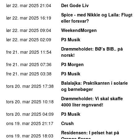
lør 22. mar 2025
21:04
Det Gode Liv
Spice - med Nikkie og Laila
: Flugt
lør 22. mar 2025
16:19
eller forsvar?
lør 22. mar 2025
09:04
WeekendMorgen
lør 22. mar 2025
02:09
P3 Musik
Drømmeholdet
: BØ’s BIB.. på
fre 21. mar 2025
11:54
norsk!
fre 21. mar 2025
07:36
P3 Morgen
fre 21. mar 2025
03:38
P3 Musik
Balalajka
: Praktikanten i solarie
tors 20. mar 2025
17:38
og børnebøger
Drømmeholdet
: Vi skal skaffe
tors 20. mar 2025
10:18
4000 liter regnvand!
tors 20. mar 2025
04:09
P3 Musik
ons 19. mar 2025
21:17
Crush
Residensen
: I pelset hat på
ons 19. mar 2025
18:03
Orange Scene