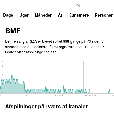
P3
Trends
Dage
Uger
Måneder
År
Kunstnere
Personer
BMF
Denne sang af
SZA
er blevet spillet
558
gange på P3 siden vi
startede med at indeksere. Først registreret
man 13. jan 2025
.
Grafen viser afspilninger pr. dag.
7
6
5
4
3
2
1
0
i
juli
august
september
o
Afspilninger på tværs af kanaler