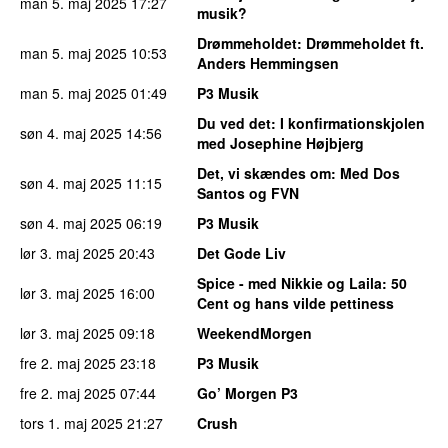
man 5. maj 2025
17:27
musik?
Drømmeholdet
: Drømmeholdet ft.
man 5. maj 2025
10:53
Anders Hemmingsen
man 5. maj 2025
01:49
P3 Musik
Du ved det
: I konfirmationskjolen
søn 4. maj 2025
14:56
med Josephine Højbjerg
Det, vi skændes om
: Med Dos
søn 4. maj 2025
11:15
Santos og FVN
søn 4. maj 2025
06:19
P3 Musik
lør 3. maj 2025
20:43
Det Gode Liv
Spice - med Nikkie og Laila
: 50
lør 3. maj 2025
16:00
Cent og hans vilde pettiness
lør 3. maj 2025
09:18
WeekendMorgen
fre 2. maj 2025
23:18
P3 Musik
fre 2. maj 2025
07:44
Go’ Morgen P3
tors 1. maj 2025
21:27
Crush