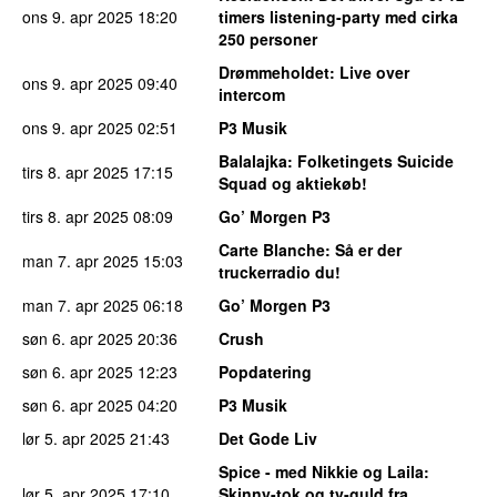
ons 9. apr 2025
18:20
timers listening-party med cirka
250 personer
Drømmeholdet
: Live over
ons 9. apr 2025
09:40
intercom
ons 9. apr 2025
02:51
P3 Musik
Balalajka
: Folketingets Suicide
tirs 8. apr 2025
17:15
Squad og aktiekøb!
tirs 8. apr 2025
08:09
Go’ Morgen P3
Carte Blanche
: Så er der
man 7. apr 2025
15:03
truckerradio du!
man 7. apr 2025
06:18
Go’ Morgen P3
søn 6. apr 2025
20:36
Crush
søn 6. apr 2025
12:23
Popdatering
søn 6. apr 2025
04:20
P3 Musik
lør 5. apr 2025
21:43
Det Gode Liv
Spice - med Nikkie og Laila
:
lør 5. apr 2025
17:10
Skinny-tok og tv-guld fra