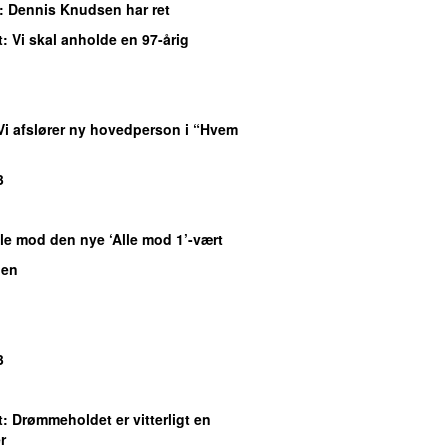
: Dennis Knudsen har ret
t
: Vi skal anholde en 97-årig
 Vi afslører ny hovedperson i “Hvem
3
lle mod den nye ‘Alle mod 1’-vært
gen
3
t
: Drømmeholdet er vitterligt en
r