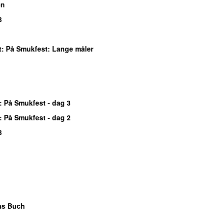
en
3
t
: På Smukfest: Lange måler
: På Smukfest - dag 3
: På Smukfest - dag 2
3
as Buch