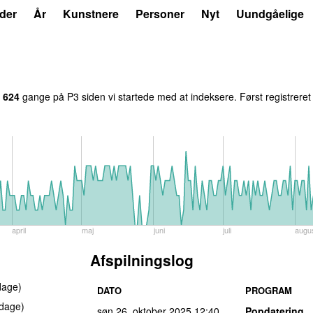
der
År
Kunstnere
Personer
Nyt
Uundgåelige
t
624
gange på P3 siden vi startede med at indeksere. Først registrere
april
maj
juni
juli
augu
Afspilningslog
dage)
DATO
PROGRAM
dage)
søn 26. oktober 2025
12:40
Popdatering