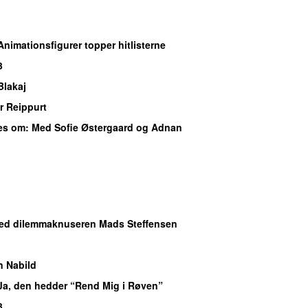
 Animationsfigurer topper hitlisterne
3
Blakaj
r Reippurt
es om
: Med Sofie Østergaard og Adnan
ed dilemmaknuseren Mads Steffensen
n Nabild
 Ja, den hedder “Rend Mig i Røven”
3