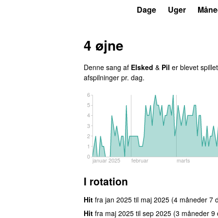
P3
Trends
Dage
Uger
Måne
4 øjne
Denne sang af
Elsked
&
Pil
er blevet spille
afspilninger pr. dag.
6
5
4
3
2
1
0
januar 2025
februar
marts
I rotation
Hit
fra
jan 2025
til
maj 2025
(4 måneder 7 
Hit
fra
maj 2025
til
sep 2025
(3 måneder 9 