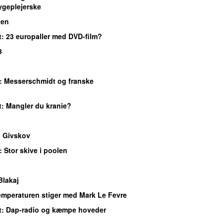
ygeplejerske
gen
t
: 23 europaller med DVD-film?
3
: Messerschmidt og franske
t
: Mangler du kranie?
 Givskov
: Stor skive i poolen
Blakaj
emperaturen stiger med Mark Le Fevre
t
: Dap-radio og kæmpe hoveder