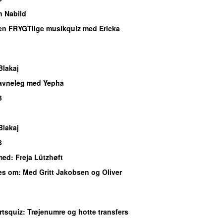
n Nabild
en FRYGTlige musikquiz med Ericka
Blakaj
avneleg med Yepha
3
Blakaj
3
med
: Freja Lützhøft
es om
: Med Gritt Jakobsen og Oliver
rtsquiz
: Trøjenumre og hotte transfers