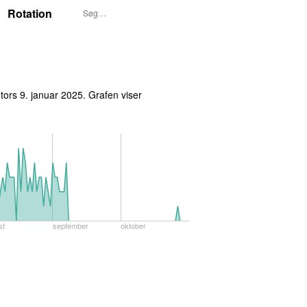
Rotation
t
tors 9. januar 2025
. Grafen viser
st
september
oktober