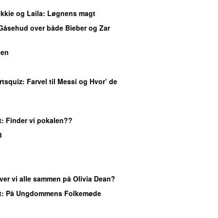
kkie og Laila
: Løgnens magt
 Gåsehud over både Bieber og Zar
gen
rtsquiz
: Farvel til Messi og Hvor’ de
t
: Finder vi pokalen??
3
ver vi alle sammen på Olivia Dean?
t
: På Ungdommens Folkemøde