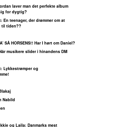
vordan laver man det perfekte album
ig for dygtig?
t
: En teenager, der drømmer om at
til tiden??
VA’ SÅ HORSENS!! Har I hørt om Daniel?
 Når musikere slider i hinandens DM
t
: Lykkestrømper og
mme!
Blakaj
n Nabild
gen
kkie og Laila
: Danmarks mest