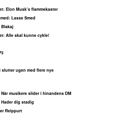
et
: Elon Musk’s flammekaster
t med
: Lasse Smed
 Blakaj
et
: Alle skal kunne cykle!
P3
i slutter ugen med flere nye
: Når musikere slider i hinandens DM
: Hader dig stadig
er Reippurt