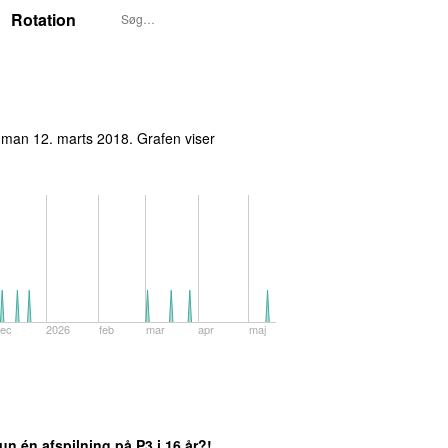
Rotation
t
man 12. marts 2018
. Grafen viser
ec
2026
feb
mar
apr
maj
un én afspilning på P3 i 16 år?!