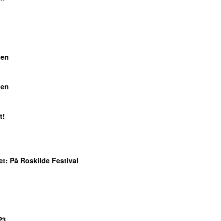
gen
gen
t!
et
: På Roskilde Festival
P3