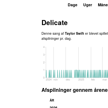
P3
Trends
Dage
Uger
Måne
Delicate
Denne sang af
Taylor Swift
er blevet spille
afspilninger pr. dag.
4
3
2
1
0
2024
nov
dec
2025
feb
mar
Afspilninger gennem årene
ÅR
2026