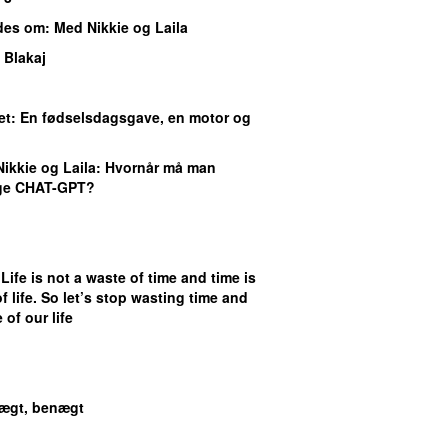
ndes om
: Med Nikkie og Laila
 Blakaj
et
: En fødselsdagsgave, en motor og
Nikkie og Laila
: Hvornår må man
uge CHAT-GPT?
 Life is not a waste of time and time is
f life. So let’s stop wasting time and
 of our life
ægt, benægt