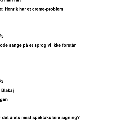
e
: Henrik har et creme-problem
P3
Gode sange på et sprog vi ikke forstår
P3
 Blakaj
gen
Er det årets mest spektakulære signing?