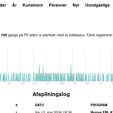
der
År
Kunstnere
Personer
Nyt
Uundgåelige
t
709
gange på P3 siden vi startede med at indeksere. Først registrere
apr
maj
jun
jul
aug
sep
okt
nov
d
Afspilningslog
#
DATO
PROGRAM
tirs 12. maj 2026
18:36
Nynne FM
: K
4