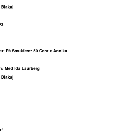
 Blakaj
P3
et
: På Smukfest: 50 Cent x Annika
n
: Med Ida Laurberg
 Blakaj
t!