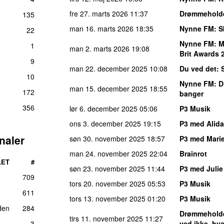
fre 27. marts 2026
11:37
Drømmehold
135
man 16. marts 2026
18:35
Nynne FM
: 
22
Nynne FM
: 
1
man 2. marts 2026
19:08
Brit Awards 
9
man 22. december 2025
10:08
Du ved det
: 
10
Nynne FM
: 
man 15. december 2025
18:55
172
banger
356
lør 6. december 2025
05:06
P3 Musik
ons 3. december 2025
19:15
P3 med Alida
naler
søn 30. november 2025
18:57
P3 med Marie
man 24. november 2025
22:04
Brainrot
LET
#
søn 23. november 2025
11:44
P3 med Juli
709
tors 20. november 2025
05:53
P3 Musik
611
tors 13. november 2025
01:20
P3 Musik
den
284
Drømmehold
tirs 11. november 2025
11:27
3
ved ikke, hv