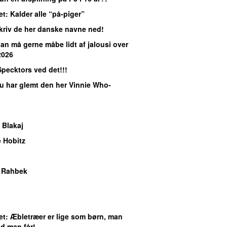
et
: Kalder alle “på-piger”
Skriv de her danske navne ned!
Man må gerne måbe lidt af jalousi over
2026
Specktors ved det!!!
Du har glemt den her Vinnie Who-
 Blakaj
 Hobitz
e Rahbek
et
: Æbletræer er lige som børn, man
ad man får!