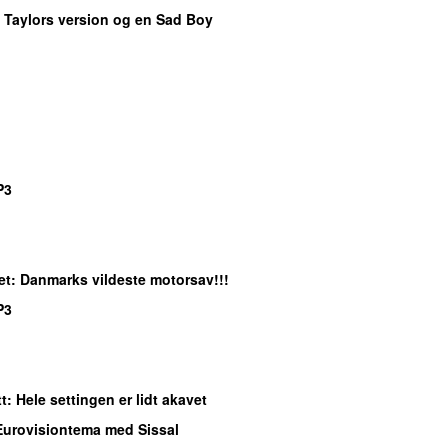
: Taylors version og en Sad Boy
P3
et
: Danmarks vildeste motorsav!!!
P3
tt
: Hele settingen er lidt akavet
Eurovisiontema med Sissal