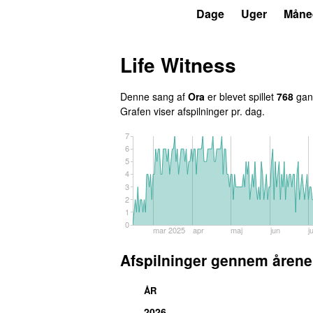
P3
Trends
Dage
Uger
Måne
Life Witness
Denne sang af
Ora
er blevet spillet
768
gang
Grafen viser afspilninger pr. dag.
7
6
5
4
3
2
1
0
mar 2025
apr
maj
jun
ju
Afspilninger gennem årene
ÅR
2026