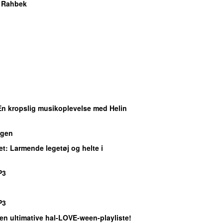
e Rahbek
En kropslig musikoplevelse med Helin
gen
et
: Larmende legetøj og helte i
P3
P3
Den ultimative hal-LOVE-ween-playliste!