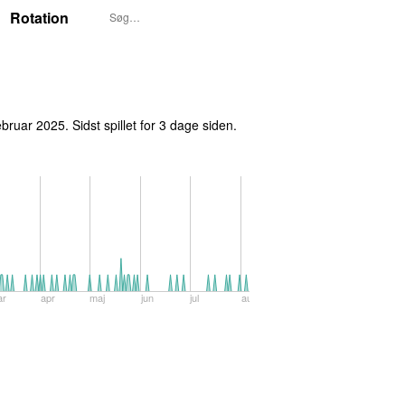
Rotation
februar 2025
. Sidst spillet
for 3 dage siden
.
ar
apr
maj
jun
jul
aug