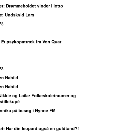
et
: Drømmeholdet vinder i lotto
e
: Undskyld Lars
P3
: Et psykopattræk fra Von Quar
P3
en Nabild
en Nabild
Nikkie og Laila
: Folkeskoletraumer og
stillekupé
Annika på besøg i Nynne FM
et
: Har din leopard også en guldtand?!