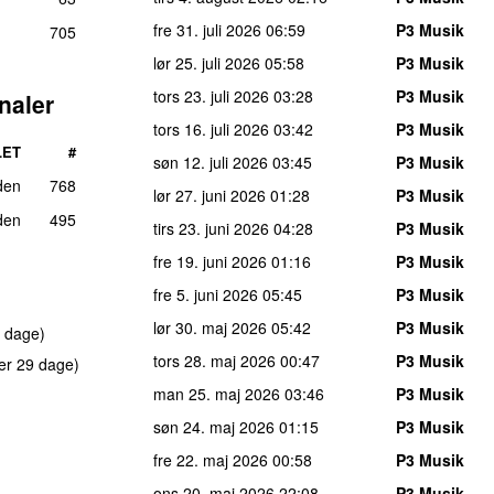
fre 31. juli 2026
06:59
P3 Musik
705
lør 25. juli 2026
05:58
P3 Musik
tors 23. juli 2026
03:28
P3 Musik
naler
tors 16. juli 2026
03:42
P3 Musik
LET
#
søn 12. juli 2026
03:45
P3 Musik
den
768
lør 27. juni 2026
01:28
P3 Musik
den
495
tirs 23. juni 2026
04:28
P3 Musik
fre 19. juni 2026
01:16
P3 Musik
fre 5. juni 2026
05:45
P3 Musik
lør 30. maj 2026
05:42
P3 Musik
 dage)
tors 28. maj 2026
00:47
P3 Musik
er 29 dage)
man 25. maj 2026
03:46
P3 Musik
søn 24. maj 2026
01:15
P3 Musik
fre 22. maj 2026
00:58
P3 Musik
ons 20. maj 2026
22:08
P3 Musik