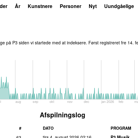
der
År
Kunstnere
Personer
Nyt
Uundgåelige
e på P3 siden vi startede med at indeksere. Først registreret
fre 14. 
l
aug
sep
okt
nov
dec
jan 2026
feb
m
Afspilningslog
#
DATO
PROGRAM
tirs 4. august 2026
02:16
P3 Musik
63