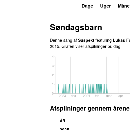
P3
Trends
Dage
Uger
Måne
Søndagsbarn
Denne sang af
Suspekt
featuring
Lukas F
2015
. Grafen viser afspilninger pr. dag.
4
3
2
1
0
2023
dec
2024
feb
mar
apr
Afspilninger gennem årene
ÅR
2025