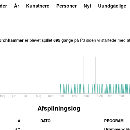
der
År
Kunstnere
Personer
Nyt
Uundgåelige
orchhammer
er blevet spillet
695
gange på P3 siden vi startede med at 
maj
jun
jul
aug
sep
okt
nov
dec
2025
feb
mar
Afspilningslog
#
DATO
PROGRAM
Drømmehold
67