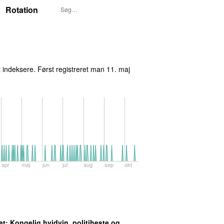
Rotation
indeksere. Først registreret
man 11. maj
apr
maj
jun
jul
aug
sep
okt
et
: Kongelig hvidvin, politiheste og