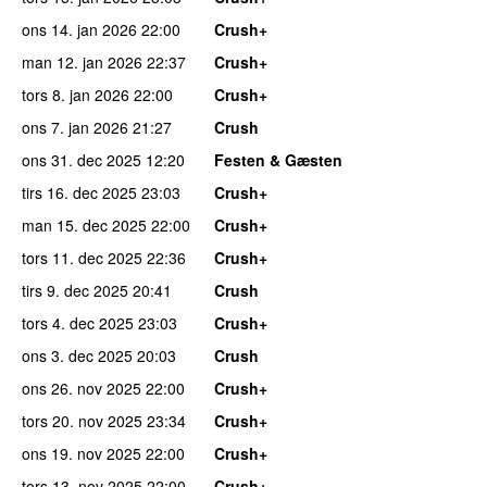
ons 14. jan 2026
22:00
Crush+
man 12. jan 2026
22:37
Crush+
tors 8. jan 2026
22:00
Crush+
ons 7. jan 2026
21:27
Crush
ons 31. dec 2025
12:20
Festen & Gæsten
tirs 16. dec 2025
23:03
Crush+
man 15. dec 2025
22:00
Crush+
tors 11. dec 2025
22:36
Crush+
tirs 9. dec 2025
20:41
Crush
tors 4. dec 2025
23:03
Crush+
ons 3. dec 2025
20:03
Crush
ons 26. nov 2025
22:00
Crush+
tors 20. nov 2025
23:34
Crush+
ons 19. nov 2025
22:00
Crush+
tors 13. nov 2025
22:00
Crush+