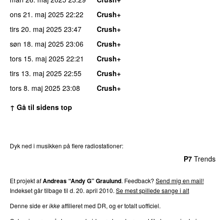
ons 21. maj 2025
22:22
Crush+
tirs 20. maj 2025
23:47
Crush+
søn 18. maj 2025
23:06
Crush+
tors 15. maj 2025
22:21
Crush+
tirs 13. maj 2025
22:55
Crush+
tors 8. maj 2025
23:08
Crush+
↑ Gå til sidens top
Dyk ned i musikken på flere radiostationer:
P3
Trends
P4
Trends
P5
Trends
P6
Trends
P7
Trends
Et projekt af
Andreas “Andy G” Graulund
. Feedback?
Send mig en mail!
Indekset går tilbage til d. 20. april 2010.
Se mest spillede sange i alt
Denne side er
ikke
affilieret med DR, og er totalt uofficiel.