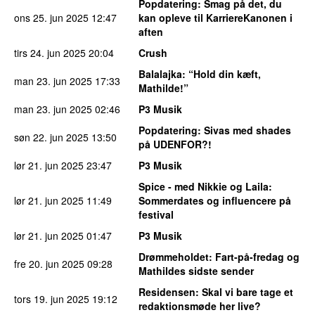
Popdatering
: Smag på det, du
ons 25. jun 2025
12:47
kan opleve til KarriereKanonen i
aften
tirs 24. jun 2025
20:04
Crush
Balalajka
: “Hold din kæft,
man 23. jun 2025
17:33
Mathilde!”
man 23. jun 2025
02:46
P3 Musik
Popdatering
: Sivas med shades
søn 22. jun 2025
13:50
på UDENFOR?!
lør 21. jun 2025
23:47
P3 Musik
Spice - med Nikkie og Laila
:
lør 21. jun 2025
11:49
Sommerdates og influencere på
festival
lør 21. jun 2025
01:47
P3 Musik
Drømmeholdet
: Fart-på-fredag og
fre 20. jun 2025
09:28
Mathildes sidste sender
Residensen
: Skal vi bare tage et
tors 19. jun 2025
19:12
redaktionsmøde her live?