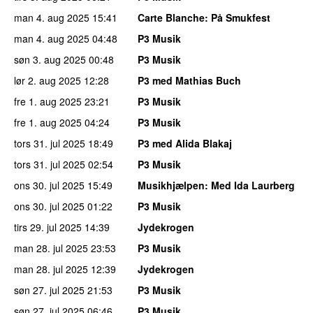
man 4. aug 2025
15:41
Carte Blanche
: På Smukfest
man 4. aug 2025
04:48
P3 Musik
søn 3. aug 2025
00:48
P3 Musik
lør 2. aug 2025
12:28
P3 med Mathias Buch
fre 1. aug 2025
23:21
P3 Musik
fre 1. aug 2025
04:24
P3 Musik
tors 31. jul 2025
18:49
P3 med Alida Blakaj
tors 31. jul 2025
02:54
P3 Musik
ons 30. jul 2025
15:49
Musikhjælpen
: Med Ida Laurberg
ons 30. jul 2025
01:22
P3 Musik
tirs 29. jul 2025
14:39
Jydekrogen
man 28. jul 2025
23:53
P3 Musik
man 28. jul 2025
12:39
Jydekrogen
søn 27. jul 2025
21:53
P3 Musik
søn 27. jul 2025
06:46
P3 Musik