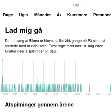
P3
Trends
Dage
Uger
Måneder
År
Kunstnere
Personer
Lad mig gå
Denne sang af
Blæst
er blevet spillet
256
gange på P3 siden vi
startede med at indeksere. Først registreret
tors 18. aug 2022
.
Grafen viser afspilninger pr. dag.
4
3
2
1
0
2025
feb
mar
apr
maj
jun
jul
aug
sep
okt
nov
Afspilninger gennem årene