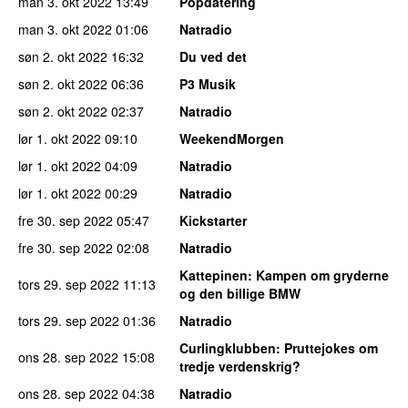
man 3. okt 2022
13:49
Popdatering
man 3. okt 2022
01:06
Natradio
søn 2. okt 2022
16:32
Du ved det
søn 2. okt 2022
06:36
P3 Musik
søn 2. okt 2022
02:37
Natradio
lør 1. okt 2022
09:10
WeekendMorgen
lør 1. okt 2022
04:09
Natradio
lør 1. okt 2022
00:29
Natradio
fre 30. sep 2022
05:47
Kickstarter
fre 30. sep 2022
02:08
Natradio
Kattepinen
: Kampen om gryderne
tors 29. sep 2022
11:13
og den billige BMW
tors 29. sep 2022
01:36
Natradio
Curlingklubben
: Pruttejokes om
ons 28. sep 2022
15:08
tredje verdenskrig?
ons 28. sep 2022
04:38
Natradio