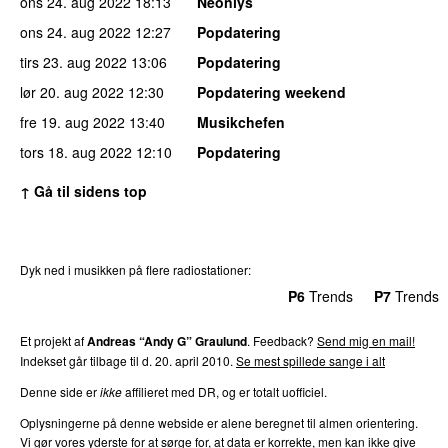
ons 24. aug 2022
18:13
Neonlys
ons 24. aug 2022
12:27
Popdatering
tirs 23. aug 2022
13:06
Popdatering
lør 20. aug 2022
12:30
Popdatering weekend
fre 19. aug 2022
13:40
Musikchefen
tors 18. aug 2022
12:10
Popdatering
↑ Gå til sidens top
Dyk ned i musikken på flere radiostationer:
P3
Trends
P4
Trends
P5
Trends
P6
Trends
P7
Trends
Et projekt af
Andreas “Andy G” Graulund
. Feedback?
Send mig en mail!
Indekset går tilbage til d. 20. april 2010.
Se mest spillede sange i alt
Denne side er
ikke
affilieret med DR, og er totalt uofficiel.
Oplysningerne på denne webside er alene beregnet til almen orientering.
Vi gør vores yderste for at sørge for, at data er korrekte, men kan ikke give