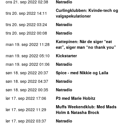
ons 21. sep 2022
02:38
Natradio
Curlingklubben
: Kvinde-tech og
tirs 20. sep 2022
14:11
valgspekulationer
tirs 20. sep 2022
03:24
Natradio
tirs 20. sep 2022
00:08
Natradio
Kattepinen
: Når de siger “eat
man 19. sep 2022
11:28
eat”, siger man “no thank you”
man 19. sep 2022
05:10
Kickstarter
man 19. sep 2022
01:06
Natradio
søn 18. sep 2022
20:37
Spice - med Nikkie og Laila
søn 18. sep 2022
04:37
Natradio
søn 18. sep 2022
00:35
Natradio
lør 17. sep 2022
17:06
P3 med Marie Hobitz
Muffs Weekendklub
: Med Mads
lør 17. sep 2022
11:29
Holm & Natasha Brock
lør 17. sep 2022
03:37
Natradio