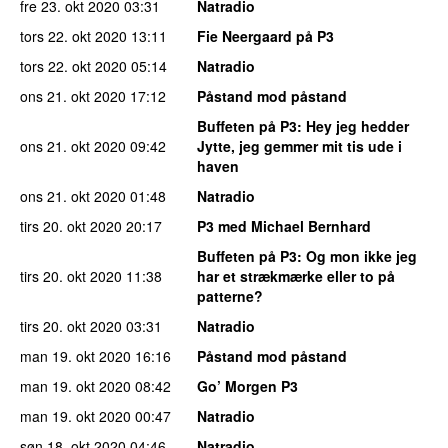
fre 23. okt 2020
03:31
Natradio
tors 22. okt 2020
13:11
Fie Neergaard på P3
tors 22. okt 2020
05:14
Natradio
ons 21. okt 2020
17:12
Påstand mod påstand
Buffeten på P3
: Hey jeg hedder
ons 21. okt 2020
09:42
Jytte, jeg gemmer mit tis ude i
haven
ons 21. okt 2020
01:48
Natradio
tirs 20. okt 2020
20:17
P3 med Michael Bernhard
Buffeten på P3
: Og mon ikke jeg
tirs 20. okt 2020
11:38
har et strækmærke eller to på
patterne?
tirs 20. okt 2020
03:31
Natradio
man 19. okt 2020
16:16
Påstand mod påstand
man 19. okt 2020
08:42
Go’ Morgen P3
man 19. okt 2020
00:47
Natradio
søn 18. okt 2020
04:46
Natradio