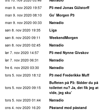
tirs 10. nov 2020
03:46
Natradio
man 9. nov 2020
19:57
P3 med Jonas Gülstorff
man 9. nov 2020
08:10
Go’ Morgen P3
man 9. nov 2020
00:33
Natradio
søn 8. nov 2020
19:35
Liga
søn 8. nov 2020
09:11
WeekendMorgen
søn 8. nov 2020
02:45
Natradio
lør 7. nov 2020
14:57
P3 med Nynne Givskov
lør 7. nov 2020
06:31
Natradio
fre 6. nov 2020
03:30
Natradio
tors 5. nov 2020
18:12
P3 med Frederikke Muff
Buffeten på P3
: Sidder du på
tors 5. nov 2020
09:15
toilettet nu? Ja, det fik jeg at
vide, jeg sku’
tors 5. nov 2020
01:44
Natradio
ons 4. nov 2020
16:20
Påstand mod påstand