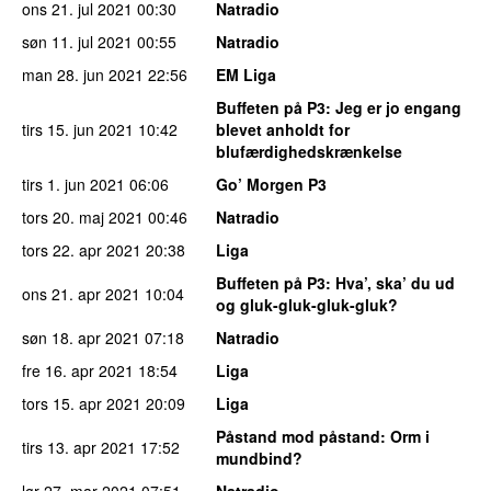
ons 21. jul 2021
00:30
Natradio
søn 11. jul 2021
00:55
Natradio
man 28. jun 2021
22:56
EM Liga
Buffeten på P3
: Jeg er jo engang
tirs 15. jun 2021
10:42
blevet anholdt for
blufærdighedskrænkelse
tirs 1. jun 2021
06:06
Go’ Morgen P3
tors 20. maj 2021
00:46
Natradio
tors 22. apr 2021
20:38
Liga
Buffeten på P3
: Hva’, ska’ du ud
ons 21. apr 2021
10:04
og gluk-gluk-gluk-gluk?
søn 18. apr 2021
07:18
Natradio
fre 16. apr 2021
18:54
Liga
tors 15. apr 2021
20:09
Liga
Påstand mod påstand
: Orm i
tirs 13. apr 2021
17:52
mundbind?