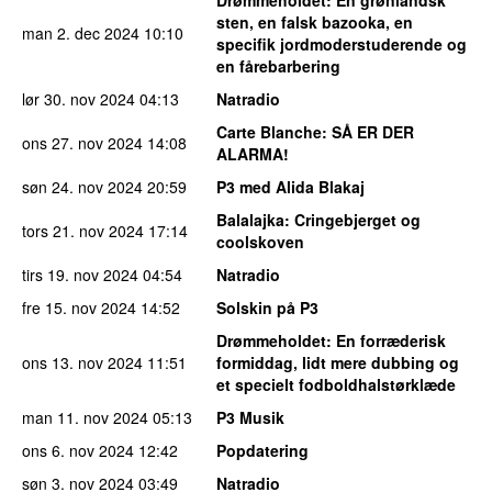
Drømmeholdet
: En grønlandsk
sten, en falsk bazooka, en
man 2. dec 2024
10:10
specifik jordmoderstuderende og
en fårebarbering
lør 30. nov 2024
04:13
Natradio
Carte Blanche
: SÅ ER DER
ons 27. nov 2024
14:08
ALARMA!
søn 24. nov 2024
20:59
P3 med Alida Blakaj
Balalajka
: Cringebjerget og
tors 21. nov 2024
17:14
coolskoven
tirs 19. nov 2024
04:54
Natradio
fre 15. nov 2024
14:52
Solskin på P3
Drømmeholdet
: En forræderisk
ons 13. nov 2024
11:51
formiddag, lidt mere dubbing og
et specielt fodboldhalstørklæde
man 11. nov 2024
05:13
P3 Musik
ons 6. nov 2024
12:42
Popdatering
søn 3. nov 2024
03:49
Natradio