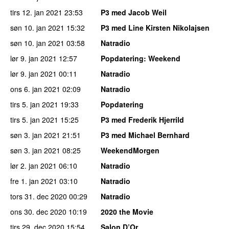
tirs 12. jan 2021
23:53
P3 med Jacob Weil
søn 10. jan 2021
15:32
P3 med Line Kirsten Nikolajsen
søn 10. jan 2021
03:58
Natradio
lør 9. jan 2021
12:57
Popdatering
: Weekend
lør 9. jan 2021
00:11
Natradio
ons 6. jan 2021
02:09
Natradio
tirs 5. jan 2021
19:33
Popdatering
tirs 5. jan 2021
15:25
P3 med Frederik Hjerrild
søn 3. jan 2021
21:51
P3 med Michael Bernhard
søn 3. jan 2021
08:25
WeekendMorgen
lør 2. jan 2021
06:10
Natradio
fre 1. jan 2021
03:10
Natradio
tors 31. dec 2020
00:29
Natradio
ons 30. dec 2020
10:19
2020 the Movie
tirs 29. dec 2020
15:54
Salon D’Or