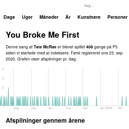
P3
Trends
Dage
Uger
Måneder
År
Kunstnere
Personer
You Broke Me First
Denne sang af
Tate McRae
er blevet spillet
408
gange på P3
siden vi startede med at indeksere. Først registreret
ons 23. sep
2020
. Grafen viser afspilninger pr. dag.
4
3
2
1
0
aug
sep
okt
nov
dec
jan 2026
feb
Afspilninger gennem årene