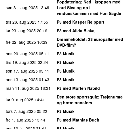
Popdatering
: Ned i kroppen med
søn 31. aug 2025
13:49
Lord Siva og op i
vindueskammen med Hun Sagde
tirs 26. aug 2025
17:55
P3 med Kasper Reippurt
lør 23. aug 2025
20:16
P3 med Alida Blakaj
Drømmeholdet
: 23 europaller med
fre 22. aug 2025
10:29
DVD-film?
ons 20. aug 2025
05:11
P3 Musik
tirs 19. aug 2025
02:24
P3 Musik
søn 17. aug 2025
03:41
P3 Musik
ons 13. aug 2025
01:43
P3 Musik
man 11. aug 2025
18:31
P3 med Morten Nabild
Den store sportsquiz
: Trøjenumre
lør 9. aug 2025
14:41
og hotte transfers
tors 7. aug 2025
05:22
P3 Musik
fre 1. aug 2025
13:44
P3 med Mathias Buch
ons 30. jul 2025
23:41
P3 Musik