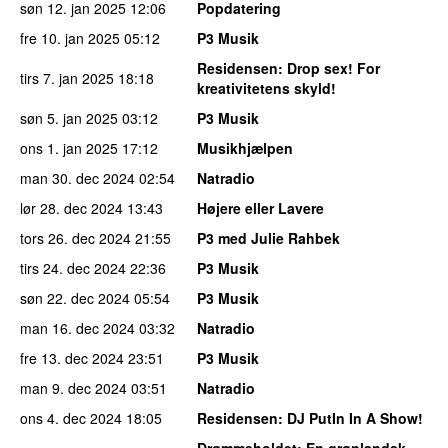
søn 12. jan 2025
12:06
Popdatering
fre 10. jan 2025
05:12
P3 Musik
Residensen
: Drop sex! For
tirs 7. jan 2025
18:18
kreativitetens skyld!
søn 5. jan 2025
03:12
P3 Musik
ons 1. jan 2025
17:12
Musikhjælpen
man 30. dec 2024
02:54
Natradio
lør 28. dec 2024
13:43
Højere eller Lavere
tors 26. dec 2024
21:55
P3 med Julie Rahbek
tirs 24. dec 2024
22:36
P3 Musik
søn 22. dec 2024
05:54
P3 Musik
man 16. dec 2024
03:32
Natradio
fre 13. dec 2024
23:51
P3 Musik
man 9. dec 2024
03:51
Natradio
ons 4. dec 2024
18:05
Residensen
: DJ PutIn In A Show!