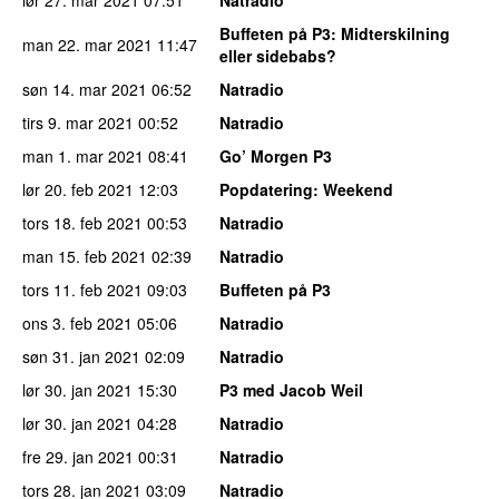
lør 27. mar 2021
07:51
Natradio
Buffeten på P3
: Midterskilning
man 22. mar 2021
11:47
eller sidebabs?
søn 14. mar 2021
06:52
Natradio
tirs 9. mar 2021
00:52
Natradio
man 1. mar 2021
08:41
Go’ Morgen P3
lør 20. feb 2021
12:03
Popdatering
: Weekend
tors 18. feb 2021
00:53
Natradio
man 15. feb 2021
02:39
Natradio
tors 11. feb 2021
09:03
Buffeten på P3
ons 3. feb 2021
05:06
Natradio
søn 31. jan 2021
02:09
Natradio
lør 30. jan 2021
15:30
P3 med Jacob Weil
lør 30. jan 2021
04:28
Natradio
fre 29. jan 2021
00:31
Natradio
tors 28. jan 2021
03:09
Natradio