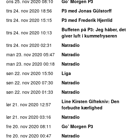
ons 25. nov 2020
08:10
Go’ Morgen P3
tirs 24. nov 2020
18:56
P3 med Jonas Gülstorff
tirs 24. nov 2020
15:15
P3 med Frederik Hjerrild
Buffeten på P3
: Jeg håber, det
tirs 24. nov 2020
10:13
giver luft i kummefryseren
tirs 24. nov 2020
02:31
Natradio
man 23. nov 2020
05:47
Natradio
man 23. nov 2020
00:18
Natradio
søn 22. nov 2020
15:50
Liga
søn 22. nov 2020
07:30
Natradio
søn 22. nov 2020
01:33
Natradio
Line Kirsten Giftekniv
: Den
lør 21. nov 2020
12:57
forbudte kærlighed
lør 21. nov 2020
03:16
Natradio
fre 20. nov 2020
08:11
Go’ Morgen P3
fre 20. nov 2020
00:47
Natradio