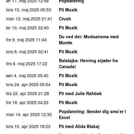
lør 17. maj 2025
12:58
Popdatering
tors 15. maj 2025
05:53
P3 Musik
man 12. maj 2025
21:41
Crush
lør 10. maj 2025
22:40
P3 Musik
Du ved det
: Modsattema med
fre 9. maj 2025
11:43
Mumle
tors 8. maj 2025
02:41
P3 Musik
Balalajka
: Herning stjæler fra
tirs 6. maj 2025
17:22
Canada!
søn 4. maj 2025
05:40
P3 Musik
tors 24. apr 2025
05:54
P3 Musik
tirs 22. apr 2025
21:28
P3 med Julie Rahbek
fre 18. apr 2025
04:23
P3 Musik
Popdatering
: Sender dig sms’er i
man 14. apr 2025
12:30
Excel
tors 10. apr 2025
18:22
P3 med Alida Blakaj