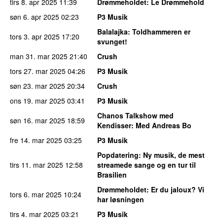
tirs 8. apr 2025
11:39
Drømmeholdet
: Le Drømmehold
søn 6. apr 2025
02:23
P3 Musik
Balalajka
: Toldhammeren er
tors 3. apr 2025
17:20
svunget!
man 31. mar 2025
21:40
Crush
tors 27. mar 2025
04:26
P3 Musik
søn 23. mar 2025
20:34
Crush
ons 19. mar 2025
03:41
P3 Musik
Chanos Talkshow med
søn 16. mar 2025
18:59
Kendisser
: Med Andreas Bo
fre 14. mar 2025
03:25
P3 Musik
Popdatering
: Ny musik, de mest
tirs 11. mar 2025
12:58
streamede sange og en tur til
Brasilien
Drømmeholdet
: Er du jaloux? Vi
tors 6. mar 2025
10:24
har løsningen
tirs 4. mar 2025
03:21
P3 Musik