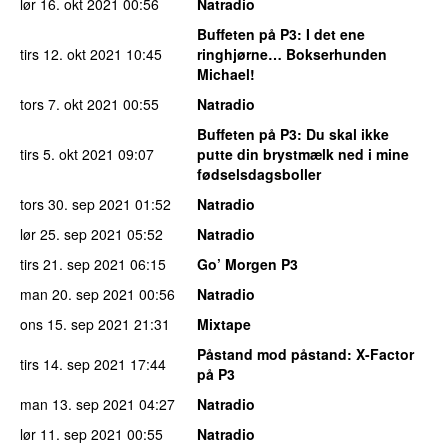
lør 16. okt 2021
00:56
Natradio
Buffeten på P3
: I det ene
tirs 12. okt 2021
10:45
ringhjørne… Bokserhunden
Michael!
tors 7. okt 2021
00:55
Natradio
Buffeten på P3
: Du skal ikke
tirs 5. okt 2021
09:07
putte din brystmælk ned i mine
fødselsdagsboller
tors 30. sep 2021
01:52
Natradio
lør 25. sep 2021
05:52
Natradio
tirs 21. sep 2021
06:15
Go’ Morgen P3
man 20. sep 2021
00:56
Natradio
ons 15. sep 2021
21:31
Mixtape
Påstand mod påstand
: X-Factor
tirs 14. sep 2021
17:44
på P3
man 13. sep 2021
04:27
Natradio
lør 11. sep 2021
00:55
Natradio