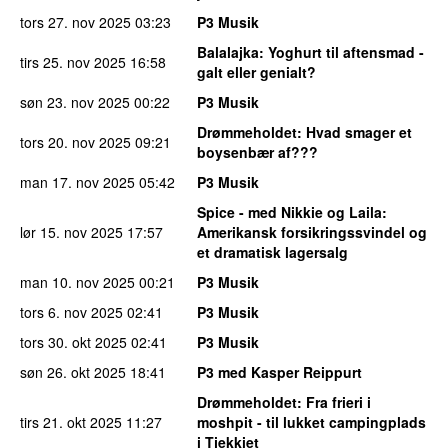
tors 27. nov 2025
03:23
P3 Musik
Balalajka
: Yoghurt til aftensmad -
tirs 25. nov 2025
16:58
galt eller genialt?
søn 23. nov 2025
00:22
P3 Musik
Drømmeholdet
: Hvad smager et
tors 20. nov 2025
09:21
boysenbær af???
man 17. nov 2025
05:42
P3 Musik
Spice - med Nikkie og Laila
:
lør 15. nov 2025
17:57
Amerikansk forsikringssvindel og
et dramatisk lagersalg
man 10. nov 2025
00:21
P3 Musik
tors 6. nov 2025
02:41
P3 Musik
tors 30. okt 2025
02:41
P3 Musik
søn 26. okt 2025
18:41
P3 med Kasper Reippurt
Drømmeholdet
: Fra frieri i
tirs 21. okt 2025
11:27
moshpit - til lukket campingplads
i Tjekkiet