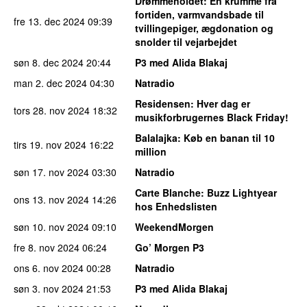
Drømmeholdet
: En krumme fra
fortiden, varmvandsbade til
fre 13. dec 2024
09:39
tvillingepiger, ægdonation og
snolder til vejarbejdet
søn 8. dec 2024
20:44
P3 med Alida Blakaj
man 2. dec 2024
04:30
Natradio
Residensen
: Hver dag er
tors 28. nov 2024
18:32
musikforbrugernes Black Friday!
Balalajka
: Køb en banan til 10
tirs 19. nov 2024
16:22
million
søn 17. nov 2024
03:30
Natradio
Carte Blanche
: Buzz Lightyear
ons 13. nov 2024
14:26
hos Enhedslisten
søn 10. nov 2024
09:10
WeekendMorgen
fre 8. nov 2024
06:24
Go’ Morgen P3
ons 6. nov 2024
00:28
Natradio
søn 3. nov 2024
21:53
P3 med Alida Blakaj