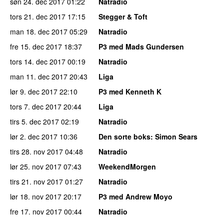
søn 24. dec 2017
01:22
Natradio
tors 21. dec 2017
17:15
Stegger & Toft
man 18. dec 2017
05:29
Natradio
fre 15. dec 2017
18:37
P3 med Mads Gundersen
tors 14. dec 2017
00:19
Natradio
man 11. dec 2017
20:43
Liga
lør 9. dec 2017
22:10
P3 med Kenneth K
tors 7. dec 2017
20:44
Liga
tirs 5. dec 2017
02:19
Natradio
lør 2. dec 2017
10:36
Den sorte boks
: Simon Sears
tirs 28. nov 2017
04:48
Natradio
lør 25. nov 2017
07:43
WeekendMorgen
tirs 21. nov 2017
01:27
Natradio
lør 18. nov 2017
20:17
P3 med Andrew Moyo
fre 17. nov 2017
00:44
Natradio