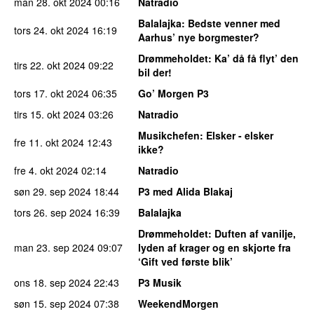
man 28. okt 2024
00:16
Natradio
Balalajka
: Bedste venner med
tors 24. okt 2024
16:19
Aarhus’ nye borgmester?
Drømmeholdet
: Ka’ då få flyt’ den
tirs 22. okt 2024
09:22
bil der!
tors 17. okt 2024
06:35
Go’ Morgen P3
tirs 15. okt 2024
03:26
Natradio
Musikchefen
: Elsker - elsker
fre 11. okt 2024
12:43
ikke?
fre 4. okt 2024
02:14
Natradio
søn 29. sep 2024
18:44
P3 med Alida Blakaj
tors 26. sep 2024
16:39
Balalajka
Drømmeholdet
: Duften af vanilje,
man 23. sep 2024
09:07
lyden af krager og en skjorte fra
‘Gift ved første blik’
ons 18. sep 2024
22:43
P3 Musik
søn 15. sep 2024
07:38
WeekendMorgen