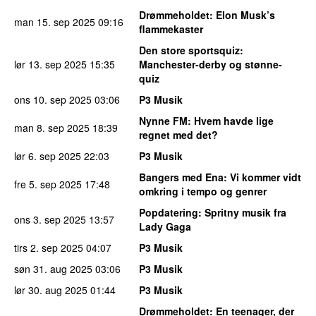
Drømmeholdet
: Elon Musk’s
man 15. sep 2025
09:16
flammekaster
Den store sportsquiz
:
lør 13. sep 2025
15:35
Manchester-derby og stønne-
quiz
ons 10. sep 2025
03:06
P3 Musik
Nynne FM
: Hvem havde lige
man 8. sep 2025
18:39
regnet med det?
lør 6. sep 2025
22:03
P3 Musik
Bangers med Ena
: Vi kommer vidt
fre 5. sep 2025
17:48
omkring i tempo og genrer
Popdatering
: Spritny musik fra
ons 3. sep 2025
13:57
Lady Gaga
tirs 2. sep 2025
04:07
P3 Musik
søn 31. aug 2025
03:06
P3 Musik
lør 30. aug 2025
01:44
P3 Musik
Drømmeholdet
: En teenager, der