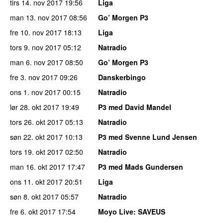
tirs 14. nov 2017
19:56
Liga
man 13. nov 2017
08:56
Go’ Morgen P3
fre 10. nov 2017
18:13
Liga
tors 9. nov 2017
05:12
Natradio
man 6. nov 2017
08:50
Go’ Morgen P3
fre 3. nov 2017
09:26
Danskerbingo
ons 1. nov 2017
00:15
Natradio
lør 28. okt 2017
19:49
P3 med David Mandel
tors 26. okt 2017
05:13
Natradio
søn 22. okt 2017
10:13
P3 med Svenne Lund Jensen
tors 19. okt 2017
02:50
Natradio
man 16. okt 2017
17:47
P3 med Mads Gundersen
ons 11. okt 2017
20:51
Liga
søn 8. okt 2017
05:57
Natradio
fre 6. okt 2017
17:54
Moyo Live
: SAVEUS