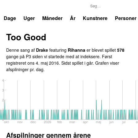
P3
Trends
Dage
Uger
Måneder
År
Kunstnere
Personer
Too Good
Denne sang af
Drake
featuring
Rihanna
er blevet spillet
578
gange på P3 siden vi startede med at indeksere. Først
registreret
ons 4. maj 2016
. Sidst spillet
i går
. Grafen viser
afspilninger pr. dag.
4
3
2
1
0
okt
nov
dec
2026
feb
mar
apr
maj
jun
jul
a
Afspilninger gennem årene