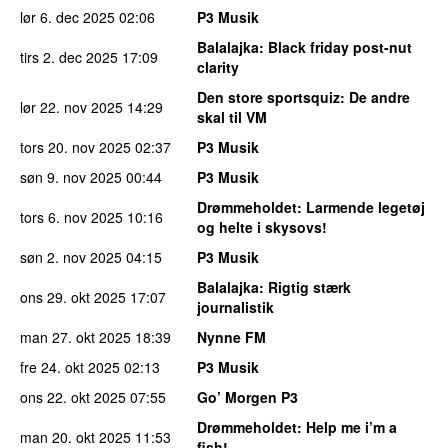
lør 6. dec 2025
02:06
P3 Musik
Balalajka
: Black friday post-nut
tirs 2. dec 2025
17:09
clarity
Den store sportsquiz
: De andre
lør 22. nov 2025
14:29
skal til VM
tors 20. nov 2025
02:37
P3 Musik
søn 9. nov 2025
00:44
P3 Musik
Drømmeholdet
: Larmende legetøj
tors 6. nov 2025
10:16
og helte i skysovs!
søn 2. nov 2025
04:15
P3 Musik
Balalajka
: Rigtig stærk
ons 29. okt 2025
17:07
journalistik
man 27. okt 2025
18:39
Nynne FM
fre 24. okt 2025
02:13
P3 Musik
ons 22. okt 2025
07:55
Go’ Morgen P3
Drømmeholdet
: Help me i’m a
man 20. okt 2025
11:53
fish!