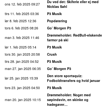
Du ved det
: Skiferie eller ej med
ons 12. feb 2025
09:27
Nicklas Sahl
tirs 11. feb 2025
03:36
P3 Musik
lør 8. feb 2025
12:36
Popdatering
tors 6. feb 2025
08:26
Go’ Morgen P3
Drømmeholdet
: RedBull-elskende
man 3. feb 2025
11:46
farmor på ski
lør 1. feb 2025
05:14
P3 Musik
tors 30. jan 2025
20:58
Crush
tirs 28. jan 2025
04:52
P3 Musik
man 27. jan 2025
06:35
Go’ Morgen P3
Den store sportsquiz
:
lør 25. jan 2025
15:39
Fodboldtransfers og hvid januar
tors 23. jan 2025
04:50
P3 Musik
Drømmeholdet
: Noget med
man 20. jan 2025
10:15
søpindsvin, en skinke og
hadegaver…