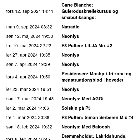
Carte Blanche
:
tors 12. sep 2024
14:41
Gulerodsskrællekursus og
småbutiksangst
man 9. sep 2024
03:32
Natradio
søn 12. maj 2024
19:50
Neonlys
fre 10. maj 2024
22:22
P3 Pulten
: LILJA Mix #2
lør 27. apr 2024
19:35
Neonlys
søn 7. apr 2024
19:39
Neonlys
Residensen
: Moshpit-fri zone og
tors 4. apr 2024
19:50
menstruationsblod i hovedet
lør 23. mar 2024
19:51
Neonlys
søn 17. mar 2024
19:48
Neonlys
: Med AGGi
lør 2. mar 2024
14:06
Solskin på P3
fre 1. mar 2024
20:38
P3 Pulten
: Simon Serberen Mix #4
søn 18. feb 2024
19:32
Neonlys
: Med Baloosh
Drømmeholdet
: Lakridshunde,
tors 8. feb 2024
10:45