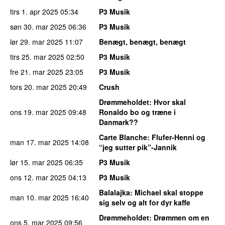
tirs 1. apr 2025
05:34
P3 Musik
søn 30. mar 2025
06:36
P3 Musik
lør 29. mar 2025
11:07
Benægt, benægt, benægt
tirs 25. mar 2025
02:50
P3 Musik
fre 21. mar 2025
23:05
P3 Musik
tors 20. mar 2025
20:49
Crush
Drømmeholdet
: Hvor skal
ons 19. mar 2025
09:48
Ronaldo bo og træne i
Danmark??
Carte Blanche
: Flufer-Henni og
man 17. mar 2025
14:08
“jeg sutter pik”-Jannik
lør 15. mar 2025
06:35
P3 Musik
ons 12. mar 2025
04:13
P3 Musik
Balalajka
: Michael skal stoppe
man 10. mar 2025
16:40
sig selv og alt for dyr kaffe
Drømmeholdet
: Drømmen om en
ons 5. mar 2025
09:56