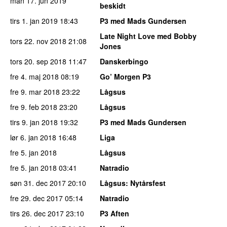
man 17. jun 2019
beskidt
tirs 1. jan 2019
18:43
P3 med Mads Gundersen
Late Night Love med Bobby
tors 22. nov 2018
21:08
Jones
tors 20. sep 2018
11:47
Danskerbingo
fre 4. maj 2018
08:19
Go’ Morgen P3
fre 9. mar 2018
23:22
Lågsus
fre 9. feb 2018
23:20
Lågsus
tirs 9. jan 2018
19:32
P3 med Mads Gundersen
lør 6. jan 2018
16:48
Liga
fre 5. jan 2018
Lågsus
fre 5. jan 2018
03:41
Natradio
søn 31. dec 2017
20:10
Lågsus
: Nytårsfest
fre 29. dec 2017
05:14
Natradio
tirs 26. dec 2017
23:10
P3 Aften