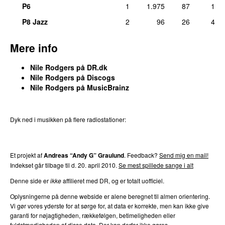
Komponist, dirigent, producer, medvirkende (guitarer),
P6
1
1.975
87
1
arrangør/bearbejder:
Nile Rodgers
P8 Jazz
2
96
26
4
fre 19. jan 2018
20.
Madonna
–
Material Girl
6
Mere info
Producer, medvirkende (synthesizers, el guitar):
Nile
Rodgers
Nile Rodgers på DR.dk
tirs 17. maj 2011
Nile Rodgers på Discogs
Nile Rodgers på MusicBrainz
22.
2Pac
,
Beyoncé
&
Travis Scott
–
Cuff It Mash
5
(Kato Mashup)
Komponist:
Gregory Nile Rodgers
Dyk ned i musikken på flere radiostationer:
fre 19. maj 2023
P3
Trends
P4
Trends
P5
Trends
P6
Trends
P7
Trends
22.
Daughter
–
Get Lucky
5
Komponist:
Nile Rodgers
Et projekt af
Andreas “Andy G” Graulund
. Feedback?
Send mig en mail!
søn 5. maj 2013
Indekset går tilbage til d. 20. april 2010.
Se mest spillede sange i alt
22.
Busta Rhymes
featuring
P. Diddy
&
Pharrell
–
5
Denne side er
ikke
affilieret med DR, og er totalt uofficiel.
Pass The Courvoisier Part II
Oplysningerne på denne webside er alene beregnet til almen orientering.
Komponist:
Nile Rodgers
Vi gør vores yderste for at sørge for, at data er korrekte, men kan ikke give
fre 21. jun 2019
garanti for nøjagtigheden, rækkefølgen, betimeligheden eller
fuldstændigheden af disse data. Der kan derfor ikke gøres