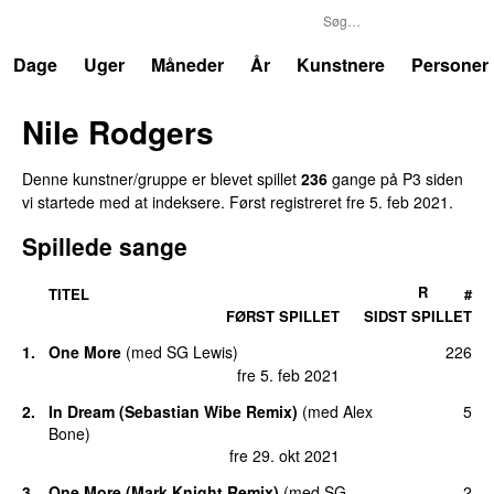
P3
Trends
Dage
Uger
Måneder
År
Kunstnere
Personer
Nile Rodgers
Denne kunstner/gruppe er blevet spillet
236
gange på P3 siden
vi startede med at indeksere. Først registreret
fre 5. feb 2021
.
Spillede sange
R
TITEL
#
FØRST SPILLET
SIDST SPILLET
1.
One More
(
med
SG Lewis
)
226
fre 5. feb 2021
2.
In Dream (Sebastian Wibe Remix)
(
med
Alex
5
Bone
)
fre 29. okt 2021
3.
One More (Mark Knight Remix)
(
med
SG
2