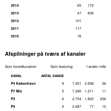
Komponist, dirigent, producer, medvirkende (guitarer),
2014
65
172
arrangør/bearbejder:
Nile Rodgers
2013
47
606
tirs 17. jun 2014
14 dage siden
2012
101
16.
Beyoncé
–
Cuff It (De Soffer Remix)
7
Komponist:
Gregory Nile Rodgers
2011
117
lør 26. nov 2022
2010
76
16.
Chic
–
Good Times
7
Komponist:
Gregory Nile Rodgers
Producer, medvirkende (el guitar):
Nile Rodgers
Afspilninger på tværs af kanaler
lør 16. jul 2011
16.
Chic
–
Le Freak
7
Som hovedkunstner
Som featuring
I anden rolle
Komponist, producer, medvirkende (el guitar):
Nile Rodgers
søn 1. apr 2012
KANAL
ANTAL SANGE
P4 København
9
7.201
2.658
36
16.
Boy Better Know
&
Modjo
–
Too Many Men X
7
Lady (Max9K Mashup)
P7 Mix
5
7.290
1.211
11
Komponist:
Gregory Nile Rodgers
P3
6
2.754
1.822
236
fre 9. feb 2024
P5
5
2.687
77
10
20.
Sister Sledge
–
He’s the Greatest Dancer
6