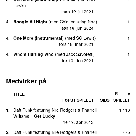
Lewis
)
man 12. jul 2021
4.
Boogie All Night
(
med
Chic
featuring
Nao
)
1
søn 16. jun 2024
4.
One More (Instrumental)
(
med
SG Lewis
)
1
tors 18. mar 2021
4.
Who’s Hurting Who
(
med
Jack Savoretti
)
1
fre 10. dec 2021
Medvirker på
R
TITEL
#
FØRST SPILLET
SIDST SPILLET
1.
Daft Punk
featuring
Nile Rodgers
&
Pharrell
1.116
Williams
–
Get Lucky
fre 19. apr 2013
2.
Daft Punk
featuring
Nile Rodgers
&
Pharrell
475