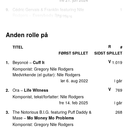
fre 21. jun 2024
9.
Cédric Gervais
&
Franklin
featuring
Nile
1
Rodgers
–
Everybody Dance
Vis mere
lør 6. feb 2021
9.
George Michael
featuring
Nile Rodgers
–
1
Anden rolle på
Fantasy (2017 Version)
tors 7. sep 2017
R
TITEL
#
9.
Sean Finn
&
DJ Blackstone
featuring
Nile
1
FØRST SPILLET
SIDST SPILLET
Rodgers
–
Le Freak (Sean Finn & DJ
V
1.
Beyoncé
–
Cuff It
1.019
Blackstone Remix)
lør 9. jan 2021
Komponist:
Gregory Nile Rodgers
Medvirkende (el guitar):
Nile Rodgers
lør 6. aug 2022
i går
V
2.
Ora
–
Life Witness
769
Komponist, tekst/forfatter:
Nile Rodgers
fre 14. feb 2025
i går
3.
The Notorious B.I.G.
featuring
Puff Daddy
&
268
Mase
–
Mo Money Mo Problems
Komponist:
Gregory Nile Rodgers