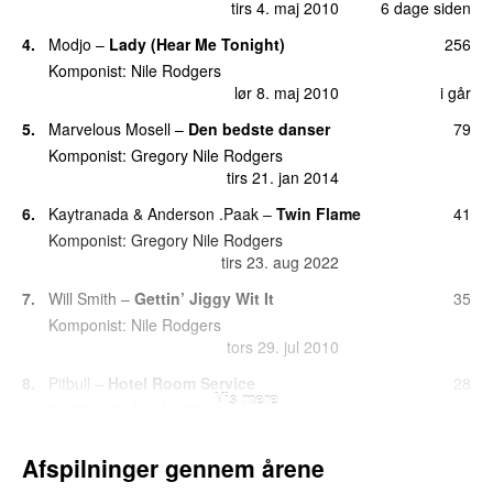
tirs 4. maj 2010
6 dage siden
4.
Modjo
–
Lady (Hear Me Tonight)
256
Komponist:
Nile Rodgers
lør 8. maj 2010
i går
5.
Marvelous Mosell
–
Den bedste danser
79
Komponist:
Gregory Nile Rodgers
tirs 21. jan 2014
6.
Kaytranada
&
Anderson .Paak
–
Twin Flame
41
Komponist:
Gregory Nile Rodgers
tirs 23. aug 2022
7.
Will Smith
–
Gettin’ Jiggy Wit It
35
Komponist:
Nile Rodgers
tors 29. jul 2010
8.
Pitbull
–
Hotel Room Service
28
Vis mere
Komponist:
Nile Rodgers
søn 19. feb 2012
10 dage siden
Afspilninger gennem årene
9.
David Bowie
–
Let’s Dance
27