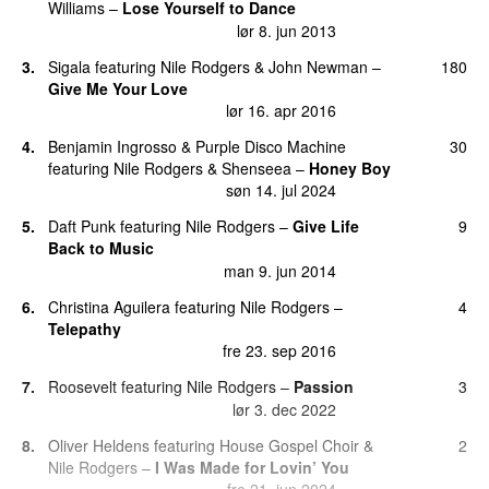
Williams
–
Lose Yourself to Dance
lør 8. jun 2013
3.
Sigala
featuring
Nile Rodgers
&
John Newman
–
180
Give Me Your Love
lør 16. apr 2016
4.
Benjamin Ingrosso
&
Purple Disco Machine
30
featuring
Nile Rodgers
&
Shenseea
–
Honey Boy
søn 14. jul 2024
5.
Daft Punk
featuring
Nile Rodgers
–
Give Life
9
Back to Music
man 9. jun 2014
6.
Christina Aguilera
featuring
Nile Rodgers
–
4
Telepathy
fre 23. sep 2016
7.
Roosevelt
featuring
Nile Rodgers
–
Passion
3
lør 3. dec 2022
8.
Oliver Heldens
featuring
House Gospel Choir
&
2
Nile Rodgers
–
I Was Made for Lovin’ You