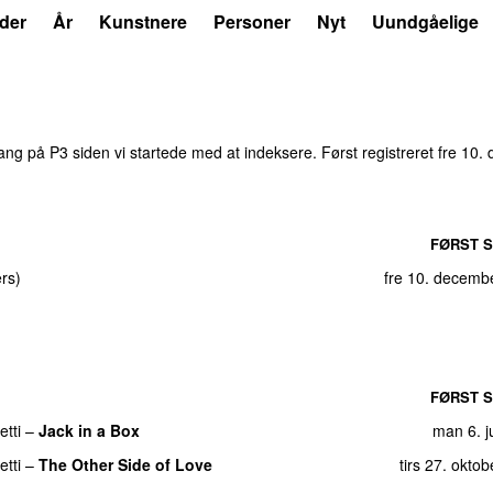
der
År
Kunstnere
Personer
Nyt
Uundgåelige
ng på P3 siden vi startede med at indeksere. Først registreret
fre 10.
FØRST S
ers
)
fre 10. decemb
FØRST S
tti
–
Jack in a Box
man 6. j
tti
–
The Other Side of Love
tirs 27. okto