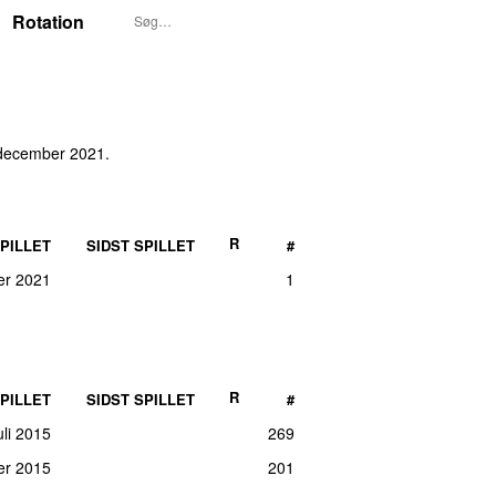
Rotation
 december 2021
.
R
PILLET
SIDST SPILLET
#
er 2021
1
R
PILLET
SIDST SPILLET
#
uli 2015
269
ber 2015
201