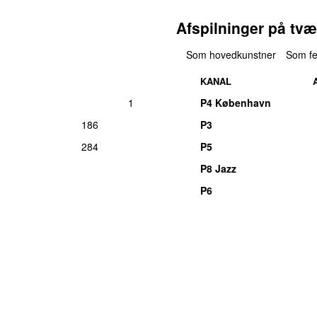
Afspilninger på tvæ
Som hovedkunstner
Som fe
KANAL
1
P4 København
186
P3
284
P5
P8 Jazz
P6