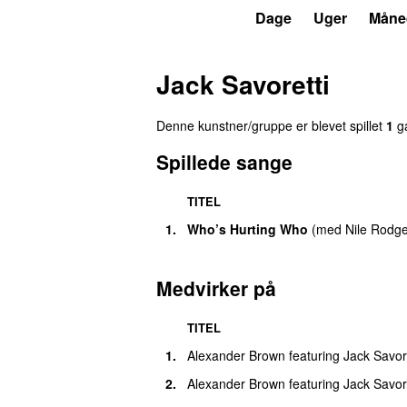
P3
Trends
Dage
Uger
Måne
Jack Savoretti
Denne kunstner/gruppe er blevet spillet
1
ga
Spillede sange
TITEL
1.
Who’s Hurting Who
(
med
Nile Rodg
Medvirker på
TITEL
1.
Alexander Brown
featuring
Jack Savore
2.
Alexander Brown
featuring
Jack Savore