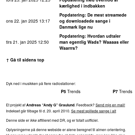
kærlighed i indbakken
Popdatering
: De mest streamede
ons 22. jan 2025
13:17
og downloadede sange i
Danmark lige nu
Popdatering
: Hvordan udtaler
tirs 21. jan 2025
12:50
man egentlig Wads? Waaaas eller
Waarrrs?
↑ Gå til sidens top
Dyk ned i musikken på flere radiostationer:
P3
Trends
P4
Trends
P5
Trends
P6
Trends
P7
Trends
Et projekt af
Andreas “Andy G” Graulund
. Feedback?
Send mig en mail!
Indekset går tilbage til d. 20. april 2010.
Se mest spillede sange i alt
Denne side er
ikke
affilieret med DR, og er totalt uofficiel.
Oplysningerne på denne webside er alene beregnet til almen orientering.