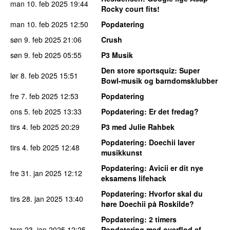
man 10. feb 2025
19:44
Rocky court fits!
man 10. feb 2025
12:50
Popdatering
søn 9. feb 2025
21:06
Crush
søn 9. feb 2025
05:55
P3 Musik
Den store sportsquiz
: Super
lør 8. feb 2025
15:51
Bowl-musik og barndomsklubber
fre 7. feb 2025
12:53
Popdatering
ons 5. feb 2025
13:33
Popdatering
: Er det fredag?
tirs 4. feb 2025
20:29
P3 med Julie Rahbek
Popdatering
: Doechii laver
tirs 4. feb 2025
12:48
musikkunst
Popdatering
: Avicii er dit nye
fre 31. jan 2025
12:12
eksamens lifehack
Popdatering
: Hvorfor skal du
tirs 28. jan 2025
13:40
høre Doechii på Roskilde?
Popdatering
: 2 timers
tors 23. jan 2025
12:25
Popdatering med overflod af