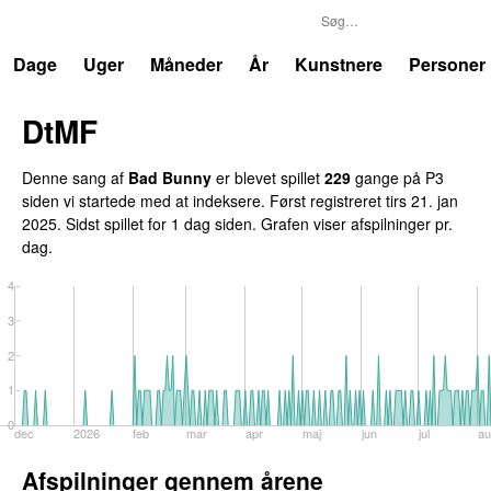
P3
Trends
Dage
Uger
Måneder
År
Kunstnere
Personer
DtMF
Denne sang af
Bad Bunny
er blevet spillet
229
gange på P3
siden vi startede med at indeksere. Først registreret
tirs 21. jan
2025
. Sidst spillet
for 1 dag siden
. Grafen viser afspilninger pr.
dag.
4
3
2
1
0
dec
2026
feb
mar
apr
maj
jun
jul
au
Afspilninger gennem årene