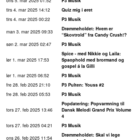
ons 5. mar 2025
01:52
P3 Musik
tirs 4. mar 2025
14:12
Quiz mig i øret
tirs 4. mar 2025
00:22
P3 Musik
Drømmeholdet
: Hvem er
man 3. mar 2025
09:33
“Skovtrold” fra Candy Crush!?
søn 2. mar 2025
02:47
P3 Musik
Spice - med Nikkie og Laila
:
lør 1. mar 2025
17:53
Spaophold med brormand og
gospel á la Gilli
lør 1. mar 2025
06:52
P3 Musik
fre 28. feb 2025
21:10
P3 Pulten
: Youss #2
fre 28. feb 2025
05:53
P3 Musik
Popdatering
: Popvarmning til
tors 27. feb 2025
13:46
Dansk Melodi Grand Prix Volume
4
tors 27. feb 2025
04:21
P3 Musik
Drømmeholdet
: Skal vi lege
ons 26. feb 2025
11:54