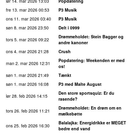
lør 14. mar 2026
13:03
Popdatering
fre 13. mar 2026
00:53
P3 Musik
ons 11. mar 2026
03:40
P3 Musik
søn 8. mar 2026
23:50
Delt i 0999
Drømmeholdet
: Stein Bagger og
tors 5. mar 2026
09:22
andre kanoner
ons 4. mar 2026
21:28
Crush
Popdatering
: Weekenden er med
man 2. mar 2026
12:31
os!
søn 1. mar 2026
21:49
Tænkt
søn 1. mar 2026
16:08
P3 med Malte August
Den store sportsquiz
: Er du
lør 28. feb 2026
14:15
rasende?
Drømmeholdet
: En drøm om en
tors 26. feb 2026
11:21
mælkebøtte
Balalajka
: Energidrikke er MEGET
ons 25. feb 2026
16:30
bedre end vand