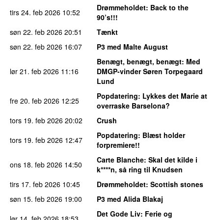
Drømmeholdet
: Back to the
tirs 24. feb 2026
10:52
90’s!!!
søn 22. feb 2026
20:51
Tænkt
søn 22. feb 2026
16:07
P3 med Malte August
Benægt, benægt, benægt
: Med
lør 21. feb 2026
11:16
DMGP-vinder Søren Torpegaard
Lund
Popdatering
: Lykkes det Marie at
fre 20. feb 2026
12:25
overraske Barselona?
tors 19. feb 2026
20:02
Crush
Popdatering
: Blæst holder
tors 19. feb 2026
12:47
forpremiere!!
Carte Blanche
: Skal det kilde i
ons 18. feb 2026
14:50
k****n, så ring til Knudsen
tirs 17. feb 2026
10:45
Drømmeholdet
: Scottish stones
søn 15. feb 2026
19:00
P3 med Alida Blakaj
Det Gode Liv
: Ferie og
lør 14. feb 2026
18:53