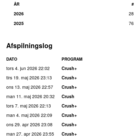
ÅR
#
2026
28
2025
76
Afspilningslog
DATO
PROGRAM
tors 4. jun 2026
22:02
Crush+
tirs 19. maj 2026
23:13
Crush+
ons 13. maj 2026
22:57
Crush+
man 11. maj 2026
20:32
Crush
tors 7. maj 2026
22:13
Crush+
man 4. maj 2026
22:09
Crush+
ons 29. apr 2026
23:08
Crush+
man 27. apr 2026
23:55
Crush+