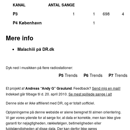
KANAL
ANTAL SANGE
P3
1
1
698
4
P4 København
1
Mere info
Malachiii på DR.dk
Dyk ned i musikken på flere radiostationer:
P3
Trends
P4
Trends
P5
Trends
P6
Trends
P7
Trends
Et projekt af
Andreas “Andy G” Graulund
. Feedback?
Send mig en mail!
Indekset går tilbage til d. 20. april 2010.
Se mest spillede sange i alt
Denne side er
ikke
affilieret med DR, og er totalt uofficiel.
Oplysningerne på denne webside er alene beregnet til almen orientering.
Vi gør vores yderste for at sørge for, at data er korrekte, men kan ikke give
garanti for nøjagtigheden, rækkefølgen, betimeligheden eller
fuldstændigheden af disse data. Der kan derfor ikke gøres