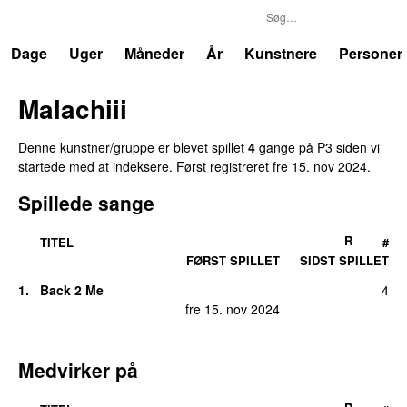
P3
Trends
Dage
Uger
Måneder
År
Kunstnere
Personer
Malachiii
Denne kunstner/gruppe er blevet spillet
4
gange på P3 siden vi
startede med at indeksere. Først registreret
fre 15. nov 2024
.
Spillede sange
R
TITEL
#
FØRST SPILLET
SIDST SPILLET
1.
Back 2 Me
4
fre 15. nov 2024
Medvirker på