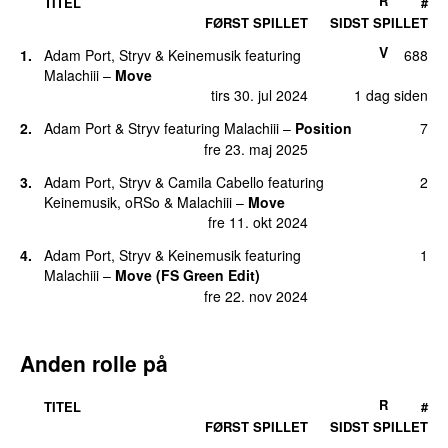
R
TITEL
#
FØRST SPILLET
SIDST SPILLET
V
1.
Adam Port
,
Stryv
&
Keinemusik
featuring
688
Malachiii
–
Move
UU
tirs 30. jul 2024
1 dag siden
2.
Adam Port
&
Stryv
featuring
Malachiii
–
Position
7
fre 23. maj 2025
3.
Adam Port
,
Stryv
&
Camila Cabello
featuring
2
Keinemusik
,
oRSo
&
Malachiii
–
Move
fre 11. okt 2024
4.
Adam Port
,
Stryv
&
Keinemusik
featuring
1
Malachiii
–
Move (FS Green Edit)
fre 22. nov 2024
Anden rolle på
R
TITEL
#
FØRST SPILLET
SIDST SPILLET