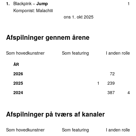
1.
Blackpink
–
Jump
1
Komponist:
Malachiii
ons 1. okt 2025
Afspilninger gennem årene
Som hovedkunstner
Som featuring
I anden rolle
ÅR
2026
72
2025
1
239
2024
387
4
Afspilninger på tværs af kanaler
Som hovedkunstner
Som featuring
I anden rolle