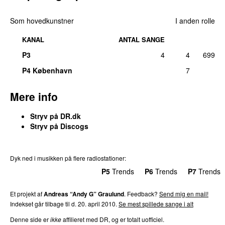
Som hovedkunstner
I anden rolle
KANAL
ANTAL SANGE
P3
4
4
699
P4 København
7
Mere info
Stryv på DR.dk
Stryv på Discogs
Dyk ned i musikken på flere radiostationer:
P3
Trends
P4
Trends
P5
Trends
P6
Trends
P7
Trends
Et projekt af
Andreas “Andy G” Graulund
. Feedback?
Send mig en mail!
Indekset går tilbage til d. 20. april 2010.
Se mest spillede sange i alt
Denne side er
ikke
affilieret med DR, og er totalt uofficiel.