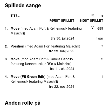
Spillede sange
R
TITEL
#
FØRST SPILLET
SIDST SPILLET
V
1.
Move
(
med
Adam Port
&
Keinemusik
featuring
689
Malachiii
)
UU
tirs 30. jul 2024
i går
2.
Position
(
med
Adam Port
featuring
Malachiii
)
7
fre 23. maj 2025
3.
Move
(
med
Adam Port
&
Camila Cabello
2
featuring
Keinemusik
,
oRSo
&
Malachiii
)
fre 11. okt 2024
4.
Move (FS Green Edit)
(
med
Adam Port
&
1
Keinemusik
featuring
Malachiii
)
fre 22. nov 2024
Anden rolle på