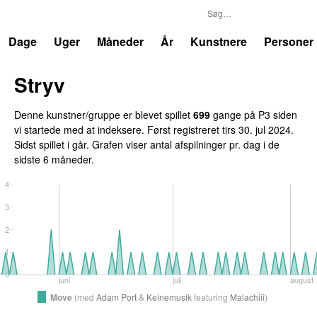
P3
Trends
Dage
Uger
Måneder
År
Kunstnere
Personer
Stryv
Denne kunstner/gruppe er blevet spillet
699
gange på P3 siden
vi startede med at indeksere. Først registreret
tirs 30. jul 2024
.
Sidst spillet
i går
. Grafen viser antal afspilninger pr. dag i de
sidste 6 måneder.
4
3
2
1
0
juni
juli
august
Move
(
med
Adam Port
&
Keinemusik
featuring
Malachiii
)