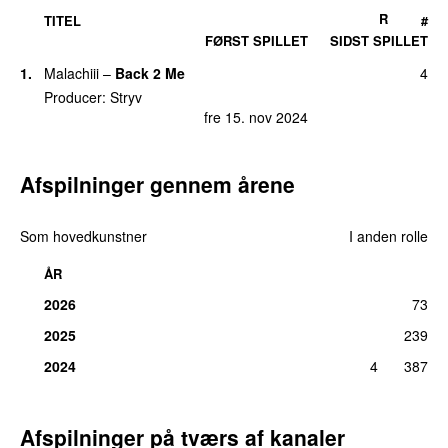
R
TITEL
#
FØRST SPILLET
SIDST SPILLET
1.
Malachiii
–
Back 2 Me
4
Producer:
Stryv
fre 15. nov 2024
Afspilninger gennem årene
Som hovedkunstner
I anden rolle
ÅR
2026
73
2025
239
2024
4
387
Afspilninger på tværs af kanaler