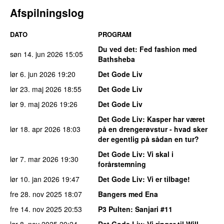
Afspilningslog
DATO
PROGRAM
Du ved det
: Fed fashion med
søn 14. jun 2026
15:05
Bathsheba
lør 6. jun 2026
19:20
Det Gode Liv
lør 23. maj 2026
18:55
Det Gode Liv
lør 9. maj 2026
19:26
Det Gode Liv
Det Gode Liv
: Kasper har været
lør 18. apr 2026
18:03
på en drengerøvstur - hvad sker
der egentlig på sådan en tur?
Det Gode Liv
: Vi skal i
lør 7. mar 2026
19:30
forårstemning
lør 10. jan 2026
19:47
Det Gode Liv
: Vi er tilbage!
fre 28. nov 2025
18:07
Bangers med Ena
fre 14. nov 2025
20:53
P3 Pulten
: Sanjari #11
lør 8. nov 2025
20:24
Det Gode Liv
: Vi ringer til Will