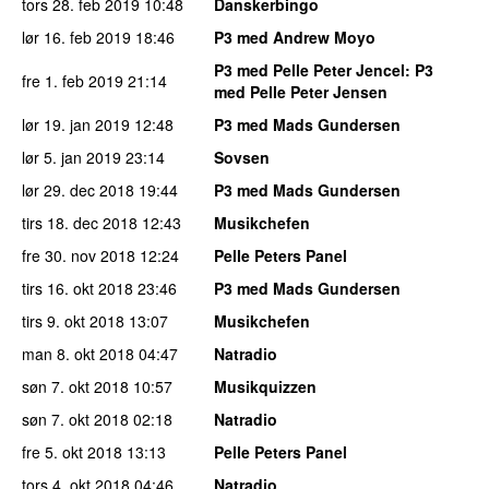
tors 28. feb 2019
10:48
Danskerbingo
lør 16. feb 2019
18:46
P3 med Andrew Moyo
P3 med Pelle Peter Jencel
: P3
fre 1. feb 2019
21:14
med Pelle Peter Jensen
lør 19. jan 2019
12:48
P3 med Mads Gundersen
lør 5. jan 2019
23:14
Sovsen
lør 29. dec 2018
19:44
P3 med Mads Gundersen
tirs 18. dec 2018
12:43
Musikchefen
fre 30. nov 2018
12:24
Pelle Peters Panel
tirs 16. okt 2018
23:46
P3 med Mads Gundersen
tirs 9. okt 2018
13:07
Musikchefen
man 8. okt 2018
04:47
Natradio
søn 7. okt 2018
10:57
Musikquizzen
søn 7. okt 2018
02:18
Natradio
fre 5. okt 2018
13:13
Pelle Peters Panel
tors 4. okt 2018
04:46
Natradio