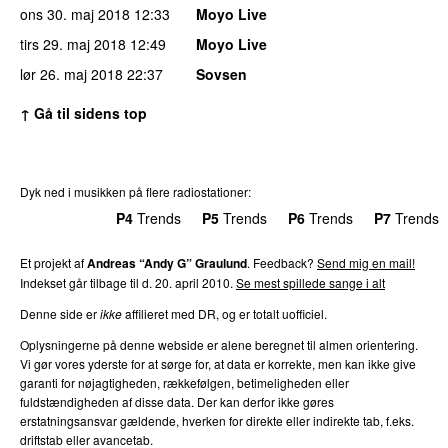
ons 30. maj 2018
12:33
Moyo Live
tirs 29. maj 2018
12:49
Moyo Live
lør 26. maj 2018
22:37
Sovsen
↑ Gå til sidens top
Dyk ned i musikken på flere radiostationer:
P3
Trends
P4
Trends
P5
Trends
P6
Trends
P7
Trends
Et projekt af
Andreas “Andy G” Graulund
. Feedback?
Send mig en mail!
Indekset går tilbage til d. 20. april 2010.
Se mest spillede sange i alt
Denne side er
ikke
affilieret med DR, og er totalt uofficiel.
Oplysningerne på denne webside er alene beregnet til almen orientering.
Vi gør vores yderste for at sørge for, at data er korrekte, men kan ikke give
garanti for nøjagtigheden, rækkefølgen, betimeligheden eller
fuldstændigheden af disse data. Der kan derfor ikke gøres
erstatningsansvar gældende, hverken for direkte eller indirekte tab, f.eks.
driftstab eller avancetab.