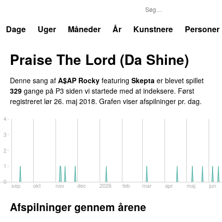
P3
Trends
Dage
Uger
Måneder
År
Kunstnere
Personer
Praise The Lord (Da Shine)
Denne sang af
A$AP Rocky
featuring
Skepta
er blevet spillet
329
gange på P3 siden vi startede med at indeksere. Først
registreret
lør 26. maj 2018
. Grafen viser afspilninger pr. dag.
4
3
2
1
0
sep
okt
nov
dec
2026
feb
mar
apr
maj
jun
Afspilninger gennem årene