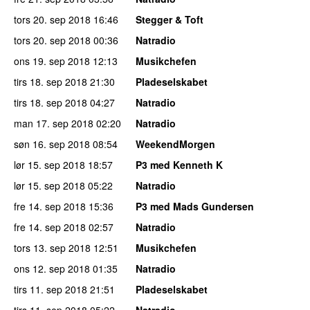
tors 20. sep 2018
16:46
Stegger & Toft
tors 20. sep 2018
00:36
Natradio
ons 19. sep 2018
12:13
Musikchefen
tirs 18. sep 2018
21:30
Pladeselskabet
tirs 18. sep 2018
04:27
Natradio
man 17. sep 2018
02:20
Natradio
søn 16. sep 2018
08:54
WeekendMorgen
lør 15. sep 2018
18:57
P3 med Kenneth K
lør 15. sep 2018
05:22
Natradio
fre 14. sep 2018
15:36
P3 med Mads Gundersen
fre 14. sep 2018
02:57
Natradio
tors 13. sep 2018
12:51
Musikchefen
ons 12. sep 2018
01:35
Natradio
tirs 11. sep 2018
21:51
Pladeselskabet
tirs 11. sep 2018
05:22
Natradio