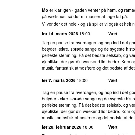
Mo
er klar igen - gaden venter på ham, og ramad
på værtshus, så der er masser at tage fat på.
Vi vender det hele - og så spiller vi også et helt
lør 14. marts 2026
18:00
Vært
Tag en pause fra hverdagen, og hop ind i det g
betyder lækre, sprøde sange og de sygeste histor
perfekte stemning. Få det bedste selskab, og væ
øjeblikke, der gør din weekend lidt bedre. Kom og
musik, fantastisk atmosfære og det bedste af det
lør 7. marts 2026
18:00
Vært
Tag en pause fra hverdagen, og hop ind i det g
betyder lækre, sprøde sange og de sygeste histor
perfekte stemning. Få det bedste selskab, og væ
øjeblikke, der gør din weekend lidt bedre. Kom og
musik, fantastisk atmosfære og det bedste af det
lør 28. februar 2026
18:00
Vært