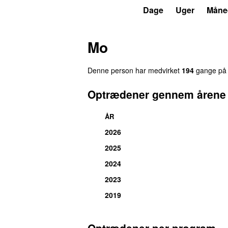
P3
Trends
Dage
Uger
Måne
Mo
Denne person har medvirket
194
gange på P
Optrædener gennem årene
ÅR
2026
2025
2024
2023
2019
Optrædener per program