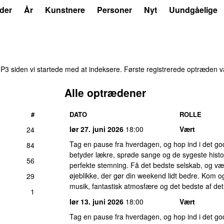
der
År
Kunstnere
Personer
Nyt
Uundgåelige
3 siden vi startede med at indeksere. Første registrerede optræden 
Alle optrædener
#
DATO
ROLLE
lør 27. juni 2026
18:00
Vært
24
Tag en pause fra hverdagen, og hop ind i det g
84
betyder lækre, sprøde sange og de sygeste histor
56
perfekte stemning. Få det bedste selskab, og væ
øjeblikke, der gør din weekend lidt bedre. Kom og
29
musik, fantastisk atmosfære og det bedste af det
1
lør 13. juni 2026
18:00
Vært
Tag en pause fra hverdagen, og hop ind i det g