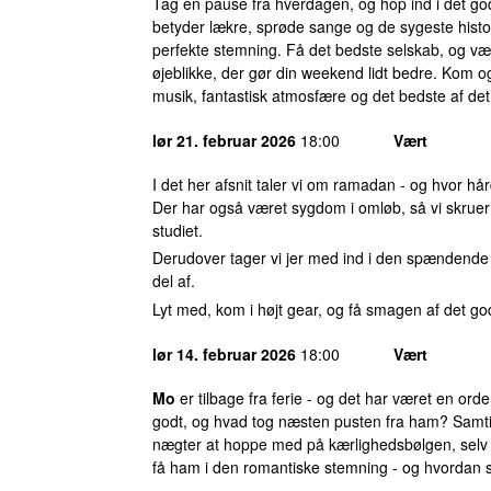
Tag en pause fra hverdagen, og hop ind i det g
betyder lækre, sprøde sange og de sygeste histor
perfekte stemning. Få det bedste selskab, og væ
øjeblikke, der gør din weekend lidt bedre. Kom og
musik, fantastisk atmosfære og det bedste af det
lør 21. februar 2026
18:00
Vært
I det her afsnit taler vi om ramadan - og hvor hår
Der har også været sygdom i omløb, så vi skruer
studiet.
Derudover tager vi jer med ind i den spændend
del af.
Lyt med, kom i højt gear, og få smagen af det god
lør 14. februar 2026
18:00
Vært
Mo
er tilbage fra ferie - og det har været en orden
godt, og hvad tog næsten pusten fra ham? Samti
nægter at hoppe med på kærlighedsbølgen, sel
få ham i den romantiske stemning - og hvordan s