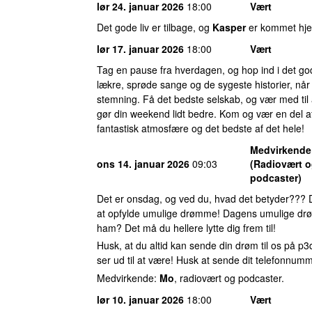
lør 24. januar 2026
18:00
Vært
Det gode liv er tilbage, og
Kasper
er kommet hjem
lør 17. januar 2026
18:00
Vært
Tag en pause fra hverdagen, og hop ind i det g
lækre, sprøde sange og de sygeste historier, når
stemning. Få det bedste selskab, og vær med til 
gør din weekend lidt bedre. Kom og vær en del af
fantastisk atmosfære og det bedste af det hele!
Medvirkende
ons 14. januar 2026
09:03
(Radiovært 
podcaster)
Det er onsdag, og ved du, hvad det betyder??? 
at opfylde umulige drømme! Dagens umulige drø
ham? Det må du hellere lytte dig frem til!
Husk, at du altid kan sende din drøm til os på
p3
ser ud til at være! Husk at sende dit telefonnum
Medvirkende:
Mo
, radiovært og podcaster.
lør 10. januar 2026
18:00
Vært