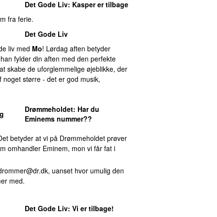
Det Gode Liv
:
Kasper
er tilbage
 fra ferie.
Det Gode Liv
ode liv med
Mo
! Lørdag aften betyder
 han fylder din aften med den perfekte
at skabe de uforglemmelige øjeblikke, der
 noget større - det er god musik,
Drømmeholdet
: Har du
og
Eminems nummer??
Det betyder at vi på Drømmeholdet prøver
m omhandler Eminem, mon vi får fat i
drommer@dr.dk
, uanset hvor umulig den
mer med.
Det Gode Liv
: Vi er tilbage!