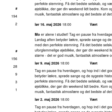
perfekte stemning. Få det bedste selskab, og væ
#
øjeblikke, der gør din weekend lidt bedre. Kom og
musik, fantastisk atmosfære og det bedste af det
194
2
lør 16. maj 2026
18:00
Vært
Mo
er alene i studiet! Tag en pause fra hverdage
Lørdag aften betyder lækre, sprøde sange og de s
med den perfekte stemning. Få det bedste selska
uforglemmelige øjeblikke, der gør din weekend l
#
større - det er god musik, fantastisk atmosfære o
156
lør 9. maj 2026
18:00
Vært
28
Tag en pause fra hverdagen, og hop ind i det g
9
betyder lækre, sprøde sange og de sygeste histor
perfekte stemning. Få det bedste selskab, og væ
3
øjeblikke, der gør din weekend lidt bedre. Kom og
1
musik, fantastisk atmosfære og det bedste af det
lør 2. maj 2026
18:00
Vært
Tag en pause fra hverdagen, og hop ind i det g
betyder lækre, sprøde sange og de sygeste histor