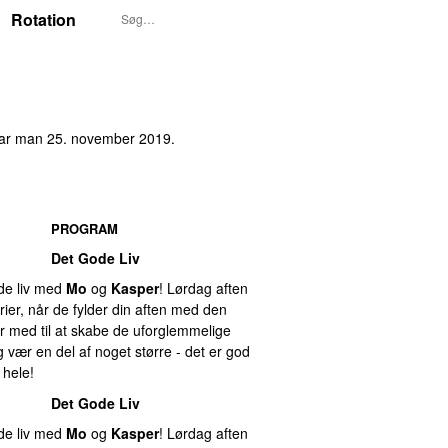
Rotation
var
man 25. november 2019
.
PROGRAM
Det Gode Liv
ode liv med
Mo
og
Kasper
! Lørdag aften
ier, når de fylder din aften med den
r med til at skabe de uforglemmelige
 vær en del af noget større - det er god
 hele!
Det Gode Liv
ode liv med
Mo
og
Kasper
! Lørdag aften