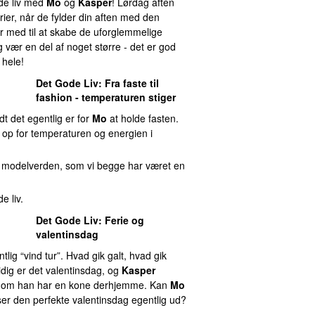
ode liv med
Mo
og
Kasper
! Lørdag aften
ier, når de fylder din aften med den
r med til at skabe de uforglemmelige
 vær en del af noget større - det er god
 hele!
Det Gode Liv
: Fra faste til
fashion - temperaturen stiger
dt det egentlig er for
Mo
at holde fasten.
 op for temperaturen og energien i
e modelverden, som vi begge har været en
e liv.
Det Gode Liv
: Ferie og
valentinsdag
tlig “vind tur”. Hvad gik galt, hvad gik
dig er det valentinsdag, og
Kasper
v om han har en kone derhjemme. Kan
Mo
er den perfekte valentinsdag egentlig ud?