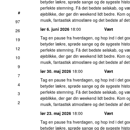
betyder lækre, sprøde sange og de sygeste histor
perfekte stemning. Få det bedste selskab, og væ
#
øjeblikke, der gør din weekend lidt bedre. Kom og
musik, fantastisk atmosfære og det bedste af det
97
lør 6. juni 2026
18:00
Vært
26
Tag en pause fra hverdagen, og hop ind i det g
19
betyder lækre, sprøde sange og de sygeste histor
12
perfekte stemning. Få det bedste selskab, og væ
øjeblikke, der gør din weekend lidt bedre. Kom og
10
musik, fantastisk atmosfære og det bedste af det
9
lør 30. maj 2026
18:00
Vært
7
Tag en pause fra hverdagen, og hop ind i det g
4
betyder lækre, sprøde sange og de sygeste histor
perfekte stemning. Få det bedste selskab, og væ
3
øjeblikke, der gør din weekend lidt bedre. Kom og
2
musik, fantastisk atmosfære og det bedste af det
lør 23. maj 2026
18:00
Vært
Tag en pause fra hverdagen, og hop ind i det g
betyder lækre, sprøde sange og de sygeste histor