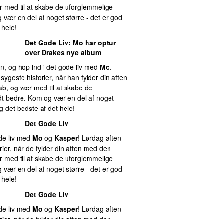
r med til at skabe de uforglemmelige
 vær en del af noget større - det er god
 hele!
Det Gode Liv
:
Mo
har optur
over Drakes nye album
n, og hop ind i det gode liv med
Mo
.
ygeste historier, når han fylder din aften
b, og vær med til at skabe de
idt bedre. Kom og vær en del af noget
g det bedste af det hele!
Det Gode Liv
ode liv med
Mo
og
Kasper
! Lørdag aften
ier, når de fylder din aften med den
r med til at skabe de uforglemmelige
 vær en del af noget større - det er god
 hele!
Det Gode Liv
ode liv med
Mo
og
Kasper
! Lørdag aften
ier, når de fylder din aften med den