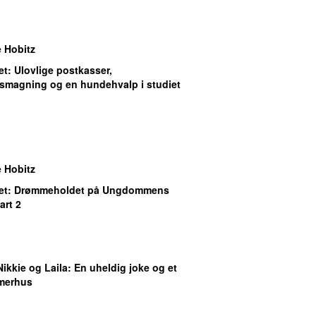
 Hobitz
et
: Ulovlige postkasser,
smagning og en hundehvalp i studiet
 Hobitz
et
: Drømmeholdet på Ungdommens
art 2
Nikkie og Laila
: En uheldig joke og et
mmerhus