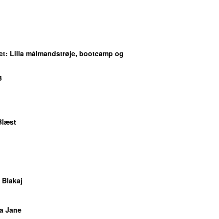
et
: Lilla målmandstrøje, bootcamp og
3
Blæst
 Blakaj
a Jane