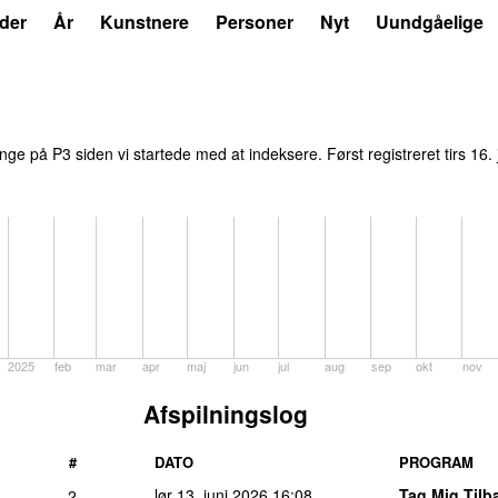
der
År
Kunstnere
Personer
Nyt
Uundgåelige
ge på P3 siden vi startede med at indeksere. Først registreret
tirs 16
2025
feb
mar
apr
maj
jun
jul
aug
sep
okt
nov
Afspilningslog
#
DATO
PROGRAM
lør 13. juni 2026
16:08
Tag Mig Tilb
2