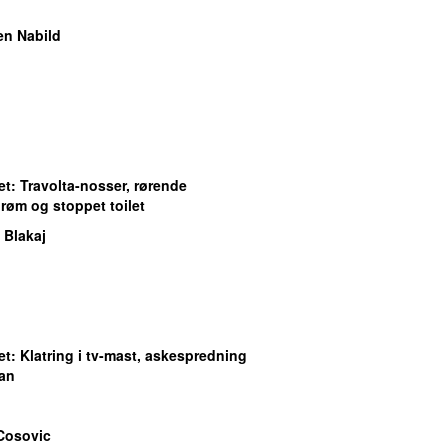
en Nabild
et
: Travolta-nosser, rørende
øm og stoppet toilet
 Blakaj
et
: Klatring i tv-mast, askespredning
fan
Cosovic