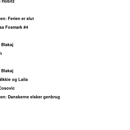
 Hobitz
gen
: Ferien er slut
isa Fosmark #4
 Blakaj
n
 Blakaj
Nikkie og Laila
Cosovic
gen
: Danskerne elsker genbrug