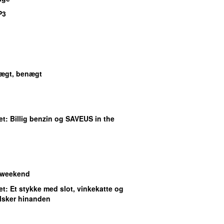
P3
ægt, benægt
et
: Billig benzin og SAVEUS in the
 weekend
et
: Et stykke med slot, vinkekatte og
elsker hinanden