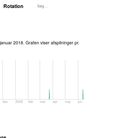
Rotation
P3S UUNDGÅELIGE I UGE 4, 2018
. januar 2018
. Grafen viser afspilninger pr.
dec
2026
feb
mar
apr
maj
jun
age