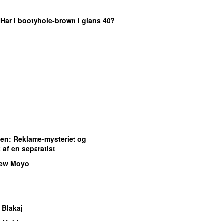
 Har I bootyhole-brown i glans 40?
gen
: Reklame-mysteriet og
 af en separatist
rew Moyo
 Blakaj