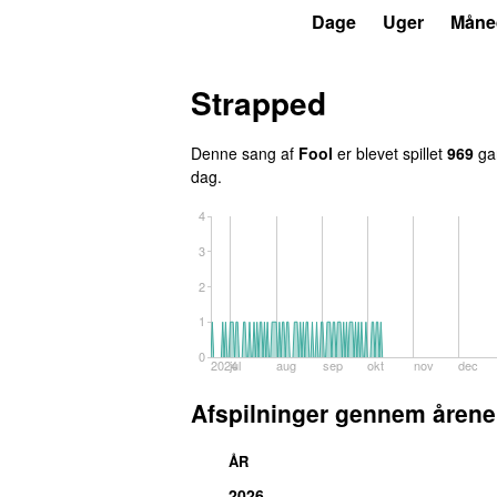
P3
Trends
Dage
Uger
Måne
Strapped
Denne sang af
Fool
er blevet spillet
969
gan
dag.
4
3
2
1
0
2024
jul
aug
sep
okt
nov
dec
Afspilninger gennem årene
ÅR
2026