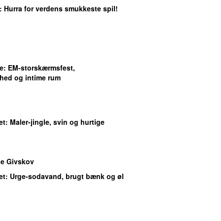
: Hurra for verdens smukkeste spil!
e
: EM-storskærmsfest,
hed og intime rum
et
: Maler-jingle, svin og hurtige
e Givskov
et
: Urge-sodavand, brugt bænk og øl