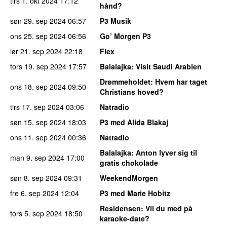
tirs 1. okt 2024
17:12
hånd?
søn 29. sep 2024
06:57
P3 Musik
ons 25. sep 2024
06:56
Go’ Morgen P3
lør 21. sep 2024
22:18
Flex
tors 19. sep 2024
17:57
Balalajka
: Visit Saudi Arabien
Drømmeholdet
: Hvem har taget
ons 18. sep 2024
09:50
Christians hoved?
tirs 17. sep 2024
03:06
Natradio
søn 15. sep 2024
18:03
P3 med Alida Blakaj
ons 11. sep 2024
00:36
Natradio
Balalajka
: Anton lyver sig til
man 9. sep 2024
17:00
gratis chokolade
søn 8. sep 2024
09:31
WeekendMorgen
fre 6. sep 2024
12:04
P3 med Marie Hobitz
Residensen
: Vil du med på
tors 5. sep 2024
18:50
karaoke-date?