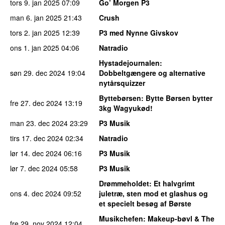
tors 9. jan 2025
07:09
Go’ Morgen P3
man 6. jan 2025
21:43
Crush
tors 2. jan 2025
12:39
P3 med Nynne Givskov
ons 1. jan 2025
04:06
Natradio
Hystadejournalen
:
søn 29. dec 2024
19:04
Dobbeltgængere og alternative
nytårsquizzer
Byttebørsen
: Bytte Børsen bytter
fre 27. dec 2024
13:19
3kg Wagyukød!
man 23. dec 2024
23:29
P3 Musik
tirs 17. dec 2024
02:34
Natradio
lør 14. dec 2024
06:16
P3 Musik
lør 7. dec 2024
05:58
P3 Musik
Drømmeholdet
: Et halvgrimt
ons 4. dec 2024
09:52
juletræ, sten mod et glashus og
et specielt besøg af Børste
Musikchefen
: Makeup-bøvl & The
fre 29. nov 2024
12:04