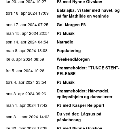
lør 20. apr 2024
10:27
P3 med Nynne Givskov
Balalajka
: Vi taler med havet, og
tors 18. apr 2024
17:09
så får Mathilde en veninde
ons 17. apr 2024
07:25
Go’ Morgen P3
man 15. apr 2024
22:54
P3 Musik
søn 14. apr 2024
04:54
Natradio
man 8. apr 2024
13:08
Popdatering
lør 6. apr 2024
08:59
WeekendMorgen
Drømmeholdet
: “TUNGE STEN”-
fre 5. apr 2024
10:28
RELEASE
tors 4. apr 2024
23:54
P3 Musik
Drømmeholdet
: Hår-model,
ons 3. apr 2024
09:26
epilepsihjelm og danselærer
man 1. apr 2024
17:42
P3 med Kasper Reippurt
Du ved det
: Lågsus på
søn 31. mar 2024
14:03
påskebesøg
lør 30. mar 2024
12:38
P3 med Nynne Givskov