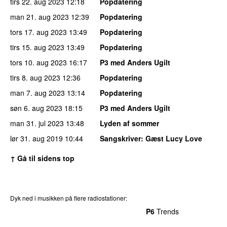
tirs 22. aug 2023
12:18
Popdatering
man 21. aug 2023
12:39
Popdatering
tors 17. aug 2023
13:49
Popdatering
tirs 15. aug 2023
13:49
Popdatering
tors 10. aug 2023
16:17
P3 med Anders Ugilt
tirs 8. aug 2023
12:36
Popdatering
man 7. aug 2023
13:14
Popdatering
søn 6. aug 2023
18:15
P3 med Anders Ugilt
man 31. jul 2023
13:48
Lyden af sommer
lør 31. aug 2019
10:44
Sangskriver
: Gæst Lucy Love
↑ Gå til sidens top
Dyk ned i musikken på flere radiostationer:
P3
Trends
P4
Trends
P5
Trends
P6
Trends
P7
Trends