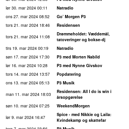
lør 30. mar 2024
00:11
Natradio
ons 27. mar 2024
08:52
Go’ Morgen P3
tors 21. mar 2024
18:46
Residensen
Drømmeholdet
: Væddemål,
tors 21. mar 2024
11:08
tatoveringer og bokse-dj
tirs 19. mar 2024
00:19
Natradio
søn 17. mar 2024
17:30
P3 med Morten Nabild
lør 16. mar 2024
10:28
P3 med Nynne Givskov
tors 14. mar 2024
13:57
Popdatering
ons 13. mar 2024
05:13
P3 Musik
Residensen
: All I do is win i
man 11. mar 2024
18:03
årsopgørelse
søn 10. mar 2024
07:25
WeekendMorgen
Spice - med Nikkie og Laila
:
lør 9. mar 2024
16:47
Kvindekamp og skattefar
tors 7. mar 2024
23:56
P3 Musik