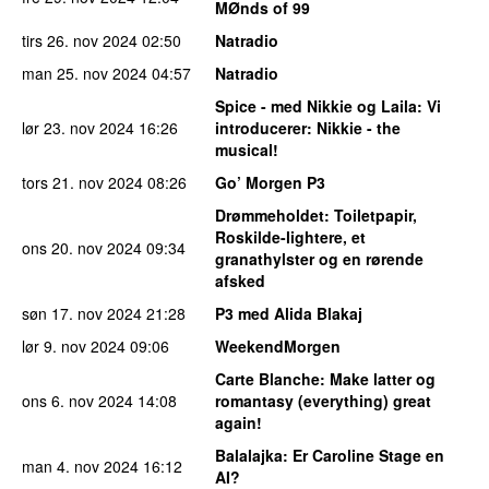
MØnds of 99
tirs 26. nov 2024
02:50
Natradio
man 25. nov 2024
04:57
Natradio
Spice - med Nikkie og Laila
: Vi
lør 23. nov 2024
16:26
introducerer: Nikkie - the
musical!
tors 21. nov 2024
08:26
Go’ Morgen P3
Drømmeholdet
: Toiletpapir,
Roskilde-lightere, et
ons 20. nov 2024
09:34
granathylster og en rørende
afsked
søn 17. nov 2024
21:28
P3 med Alida Blakaj
lør 9. nov 2024
09:06
WeekendMorgen
Carte Blanche
: Make latter og
ons 6. nov 2024
14:08
romantasy (everything) great
again!
Balalajka
: Er Caroline Stage en
man 4. nov 2024
16:12
AI?