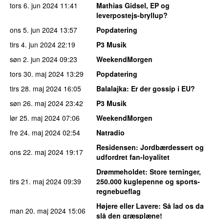
tors 6. jun 2024
11:41
Mathias Gidsel, EP og
leverpostejs-bryllup?
ons 5. jun 2024
13:57
Popdatering
tirs 4. jun 2024
22:19
P3 Musik
søn 2. jun 2024
09:23
WeekendMorgen
tors 30. maj 2024
13:29
Popdatering
tirs 28. maj 2024
16:05
Balalajka
: Er der gossip i EU?
søn 26. maj 2024
23:42
P3 Musik
lør 25. maj 2024
07:06
WeekendMorgen
fre 24. maj 2024
02:54
Natradio
Residensen
: Jordbærdessert og
ons 22. maj 2024
19:17
udfordret fan-loyalitet
Drømmeholdet
: Store terninger,
tirs 21. maj 2024
09:39
250.000 kuglepenne og sports-
regnebueflag
Højere eller Lavere
: Så lad os da
man 20. maj 2024
15:06
slå den græsplæne!