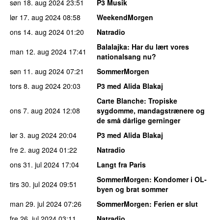
søn 18. aug 2024
23:51
P3 Musik
lør 17. aug 2024
08:58
WeekendMorgen
ons 14. aug 2024
01:20
Natradio
Balalajka
: Har du lært vores
man 12. aug 2024
17:41
nationalsang nu?
søn 11. aug 2024
07:21
SommerMorgen
tors 8. aug 2024
20:03
P3 med Alida Blakaj
Carte Blanche
: Tropiske
ons 7. aug 2024
12:08
sygdomme, mandagstrænere og
de små dårlige gerninger
lør 3. aug 2024
20:04
P3 med Alida Blakaj
fre 2. aug 2024
01:22
Natradio
ons 31. jul 2024
17:04
Langt fra Paris
SommerMorgen
: Kondomer i OL-
tirs 30. jul 2024
09:51
byen og brat sommer
man 29. jul 2024
07:26
SommerMorgen
: Ferien er slut
fre 26. jul 2024
03:11
Natradio