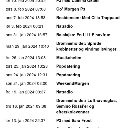
lør 10. feb 2024
20:42
P3 med Camma Okami
tors 8. feb 2024
07:08
Go’ Morgen P3
ons 7. feb 2024
18:53
Residensen
: Med Cilia Trappaud
lør 3. feb 2024
00:21
Natradio
ons 31. jan 2024
16:57
Balalajka
: En LILLE havfrue
Drømmeholdet
: Sprøde
man 29. jan 2024
10:40
krebinetter og vindmøllevinger
fre 26. jan 2024
13:08
Musikchefen
tors 25. jan 2024
13:28
Popdatering
ons 24. jan 2024
12:31
Popdatering
søn 21. jan 2024
08:00
WeekendMorgen
fre 19. jan 2024
00:37
Natradio
Drømmeholdet
: Lufthavnsglas,
tirs 16. jan 2024
09:38
Semino Rossi’er og
efterskolevenner
lør 13. jan 2024
22:37
P3 med Sara Frost