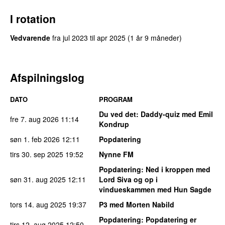
I rotation
Vedvarende
fra
jul 2023
til
apr 2025
(1 år 9 måneder)
Afspilningslog
DATO
PROGRAM
Du ved det
: Daddy-quiz med Emil
fre 7. aug 2026
11:14
Kondrup
søn 1. feb 2026
12:11
Popdatering
tirs 30. sep 2025
19:52
Nynne FM
Popdatering
: Ned i kroppen med
søn 31. aug 2025
12:11
Lord Siva og op i
vindueskammen med Hun Sagde
tors 14. aug 2025
19:37
P3 med Morten Nabild
Popdatering
: Popdatering er
tirs 12. aug 2025
12:50