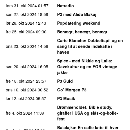
tors 31. okt 2024
01:57
Natradio
søn 27. okt 2024
18:58
P3 med Alida Blakaj
lør 26. okt 2024
12:43
Popdatering weekend
fre 25. okt 2024
09:36
Benægt, benægt, benægt
Carte Blanche
: Dobbeltspil og en
ons 23. okt 2024
14:56
sang til at sende indekatte i
haven
Spice - med Nikkie og Laila
:
søn 20. okt 2024
16:05
Gavekultur og en FOR vintage
jakke
fre 18. okt 2024
23:57
P3 Guld
ons 16. okt 2024
06:52
Go’ Morgen P3
lør 12. okt 2024
05:57
P3 Musik
Drømmeholdet
: Bible study,
fre 4. okt 2024
11:39
giraffer i USA og slås-og-bolle-
fest
Balalajka
: En caffe latte til hver