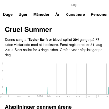
P3
Trends
Dage
Uger
Måneder
År
Kunstnere
Personer
Cruel Summer
Denne sang af
Taylor Swift
er blevet spillet
294
gange på P3
siden vi startede med at indeksere. Først registreret
lør 31. aug
2019
. Sidst spillet
for 3 dage siden
. Grafen viser afspilninger pr.
dag.
4
3
2
1
0
p
okt
nov
dec
2026
feb
mar
apr
maj
jun
jul
a
Afspilninger gennem årene