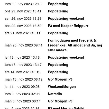
tors 30. nov 2023
12:16
Popdatering
ons 29. nov 2023
13:41
Popdatering
søn 26. nov 2023
13:29
Popdatering weekend
ons 22. nov 2023
16:52
P3 med Kasper Reippurt
tirs 21. nov 2023
13:11
Popdatering
Formiddagen med Frederik &
man 20. nov 2023
09:41
Frederikke
: Alt andet end Ja, nej
eller måske
lør 18. nov 2023
13:16
Popdatering weekend
tors 16. nov 2023
13:17
Popdatering
tirs 14. nov 2023
13:19
Popdatering
man 13. nov 2023
06:12
Go’ Morgen P3
lør 11. nov 2023
09:26
WeekendMorgen
tors 9. nov 2023
02:08
Natradio
man 6. nov 2023
08:14
Go’ Morgen P3
søn 5. nov 2023
20:16
P3 med Morten Nabild