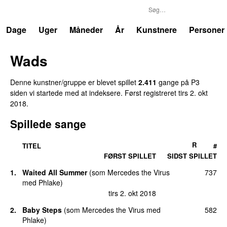
P3
Trends
Dage
Uger
Måneder
År
Kunstnere
Personer
Wads
Denne kunstner/gruppe er blevet spillet
2.411
gange på P3
siden vi startede med at indeksere. Først registreret
tirs 2. okt
2018
.
Spillede sange
R
TITEL
#
FØRST SPILLET
SIDST SPILLET
1.
Waited All Summer
(
som
Mercedes the Virus
737
med
Phlake
)
tirs 2. okt 2018
2.
Baby Steps
(
som
Mercedes the Virus
med
582
Phlake
)