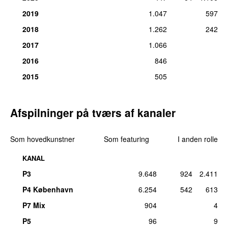
Mads Bo Iversen
tors 31. mar 2022
2019
1.047
597
2018
1.262
242
13.
Phlake
–
So Faded
276
Komponist, tekst/forfatter, medvirkende (sang):
Mads Bo
2017
1.066
Iversen
2016
846
fre 5. jun 2015
2015
505
14.
Lidt til Lægterne
–
Lidt til lægterne (Kå så
90
Danmark)
Komponist, medvirkende (sang):
Mads Bo Iversen
Afspilninger på tværs af kanaler
fre 11. jun 2021
15.
Dos Santos
–
Minder om dig
88
Som hovedkunstner
Som featuring
I anden rolle
Komponist, tekst/forfatter:
Mads Bo Iversen
tors 10. apr 2025
KANAL
16.
Lidt til Lægterne
–
Min bold
72
P3
9.648
924
2.411
Komponist, medvirkende (sang):
Mads Bo Iversen
fre 31. maj 2024
P4 København
6.254
542
613
P7 Mix
904
4
17.
Lidt til Lægterne
–
Au Revoir (Kå så Danmark
49
Vol. 2)
P5
96
9