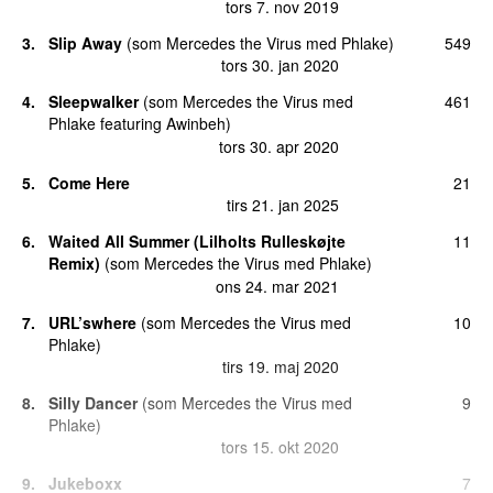
tors 7. nov 2019
3.
Slip Away
(
som
Mercedes the Virus
med
Phlake
)
549
tors 30. jan 2020
4.
Sleepwalker
(
som
Mercedes the Virus
med
461
Phlake
featuring
Awinbeh
)
tors 30. apr 2020
5.
Come Here
21
tirs 21. jan 2025
6.
Waited All Summer (Lilholts Rulleskøjte
11
Remix)
(
som
Mercedes the Virus
med
Phlake
)
ons 24. mar 2021
7.
URL’swhere
(
som
Mercedes the Virus
med
10
Phlake
)
tirs 19. maj 2020
8.
Silly Dancer
(
som
Mercedes the Virus
med
9
Phlake
)
tors 15. okt 2020
9.
Jukeboxx
7