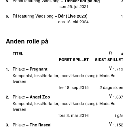
5.
Benal
featuring
Wads.png
–
Tænker lidt på dig
3
tirs 18. jan 2022
søn 25. jul 2021
16.
Aliens Need Love Too (DJ Ary Remix)
(
som
1
6.
Pil
featuring
Wads.png
–
Dér (Live 2023)
1
Mercedes the Virus
med
Phlake
)
ons 16. okt 2024
fre 21. jan 2022
16.
En drøm om et menneske vs Baby Steps (DJ
1
Anden rolle på
ARY MASHUP)
(
som
Mercedes the Virus
med
Aphaca
&
Phlake
)
fre 14. nov 2025
R
TITEL
#
FØRST SPILLET
SIDST SPILLET
16.
Mountain Eagle
1
V
ons 15. okt 2025
1.
Phlake
–
Pregnant
1.719
UU
Komponist, tekst/forfatter, medvirkende (sang):
Mads Bo
Iversen
fre 18. sep 2015
2 dage siden
V
2.
Phlake
–
Angel Zoo
1.637
Komponist, tekst/forfatter, medvirkende (sang):
Mads Bo
Iversen
tors 3. mar 2016
i går
V
3.
Phlake
–
The Rascal
1.152