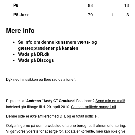
Komponist, tekst/forfatter, medvirkende (sang):
Mads Bo
P6
88
13
Iversen
fre 18. nov 2022
P8 Jazz
70
1
3
18.
Albert
–
U Good
14
Mere info
Komponist, medvirkende (sang):
Mads Bo Iversen
fre 5. nov 2021
Se info om denne kunstners værts- og
19.
Phlake
–
May Be (Loveboi Edition)
11
gæsteoptrædener på kanalen
Komponist, medvirkende (sang):
Mads Bo Iversen
Wads på DR.dk
søn 21. jan 2018
Wads på Discogs
20.
Phlake
–
Gazette
7
Komponist, tekst/forfatter, medvirkende (sang):
Mads Bo
Dyk ned i musikken på flere radiostationer:
Iversen
P3
Trends
P4
Trends
P5
Trends
P6
Trends
P7
Trends
tors 15. jun 2017
21.
Phlake
–
Breakup Business
6
Et projekt af
Andreas “Andy G” Graulund
. Feedback?
Send mig en mail!
Komponist, medvirkende (sang):
Mads Bo Iversen
Indekset går tilbage til d. 20. april 2010.
Se mest spillede sange i alt
tors 18. apr 2019
Denne side er
ikke
affilieret med DR, og er totalt uofficiel.
21.
Phlake
–
Moldavia (Live P3 Guld 2016)
6
Oplysningerne på denne webside er alene beregnet til almen orientering.
Komponist, tekst/forfatter, medvirkende (sang):
Mads Bo
Vi gør vores yderste for at sørge for, at data er korrekte, men kan ikke give
Iversen