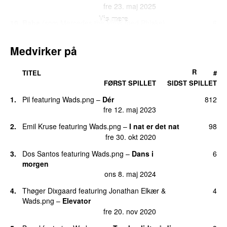
fre 23. maj 2025
Vis mere
10.
Babe
(
som
Mercedes the Virus
med
Phlake
)
6
lør 30. maj 2020
Medvirker på
11.
Breathe U In (NSN Rework)
(
som
Mercedes the
5
Virus
med
Phlake
)
fre 27. nov 2020
R
TITEL
#
FØRST SPILLET
SIDST SPILLET
12.
Beast
3
fre 4. apr 2025
1.
Pil
featuring
Wads.png
–
Dér
812
fre 12. maj 2023
13.
Baby Steps (Instrumental)
(
som
Mercedes the
2
Virus
med
Phlake
)
2.
Emil Kruse
featuring
Wads.png
–
I nat er det nat
98
man 12. okt 2020
fre 30. okt 2020
13.
Shout Pillow
2
3.
Dos Santos
featuring
Wads.png
–
Dans i
6
man 8. sep 2025
morgen
ons 8. maj 2024
13.
Slip Away (Frederik Honoré Remix)
(
som
2
Mercedes the Virus
med
Phlake
)
4.
Thøger Dixgaard
featuring
Jonathan Elkær
&
4
fre 24. apr 2020
Wads.png
–
Elevator
fre 20. nov 2020
16.
Aliens Need Love Too
(
som
Mercedes the Virus
1
med
Phlake
)