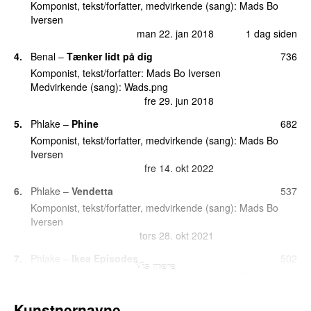
Komponist, tekst/forfatter, medvirkende (sang):
Mads Bo
Iversen
man 22. jan 2018
1 dag siden
4.
Benal
–
Tænker lidt på dig
736
Komponist, tekst/forfatter:
Mads Bo Iversen
Medvirkende (sang):
Wads.png
fre 29. jun 2018
5.
Phlake
–
Phine
682
Komponist, tekst/forfatter, medvirkende (sang):
Mads Bo
Iversen
fre 14. okt 2022
6.
Phlake
–
Vendetta
537
UU
Komponist, tekst/forfatter, medvirkende (sang):
Mads Bo
Iversen
tors 28. okt 2021
7.
Phlake
–
Ikea Episodes
502
Vis mere
Komponist, tekst/forfatter, medvirkende (sang):
Mads Bo
Iversen
tors 5. okt 2017
Kunstnernavne