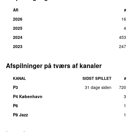
ÅR
#
2026
16
2025
4
2024
453
2023
247
Afspilninger på tværs af kanaler
KANAL
SIDST SPILLET
#
P3
31 dage siden
720
UU
P4 København
3
P6
1
P8 Jazz
1