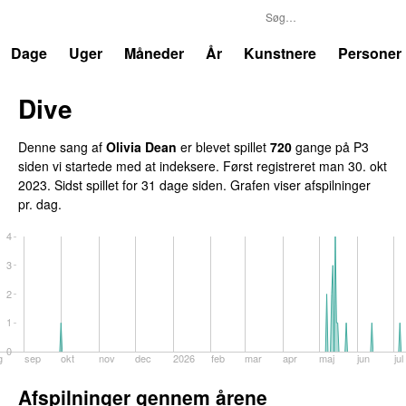
P3
Trends
Dage
Uger
Måneder
År
Kunstnere
Personer
Dive
UU
Denne sang af
Olivia Dean
er blevet spillet
720
gange på P3
siden vi startede med at indeksere. Først registreret
man 30. okt
2023
. Sidst spillet
for 31 dage siden
. Grafen viser afspilninger
pr. dag.
4
3
2
1
0
g
sep
okt
nov
dec
2026
feb
mar
apr
maj
jun
jul
Afspilninger gennem årene