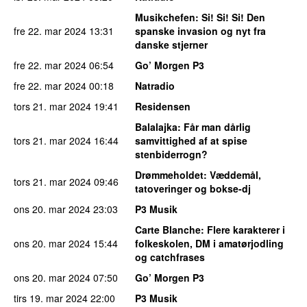
Musikchefen
: Si! Si! Si! Den
fre 22. mar 2024
13:31
spanske invasion og nyt fra
danske stjerner
fre 22. mar 2024
06:54
Go’ Morgen P3
fre 22. mar 2024
00:18
Natradio
tors 21. mar 2024
19:41
Residensen
Balalajka
: Får man dårlig
tors 21. mar 2024
16:44
samvittighed af at spise
stenbiderrogn?
Drømmeholdet
: Væddemål,
tors 21. mar 2024
09:46
tatoveringer og bokse-dj
ons 20. mar 2024
23:03
P3 Musik
Carte Blanche
: Flere karakterer i
ons 20. mar 2024
15:44
folkeskolen, DM i amatørjodling
og catchfrases
ons 20. mar 2024
07:50
Go’ Morgen P3
tirs 19. mar 2024
22:00
P3 Musik