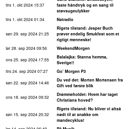
tirs 1. okt 2024
15:37
faste håndtryk og en sang til
støvsugeulykker
tirs 1. okt 2024
01:34
Natradio
Rigets tilstand
: Jesper Buch
søn 29. sep 2024
21:25
prøver endelig Smukfest som et
rigtigt menneske!
lør 28. sep 2024
09:56
WeekendMorgen
Balalajka
: Stanna hemma,
ons 25. sep 2024
17:55
Sverige!!
tirs 24. sep 2024
07:27
Go’ Morgen P3
Du ved det
: Morten Mortensen fra
søn 22. sep 2024
14:46
Gift ved første blik
Drømmeholdet
: Hvem har taget
ons 18. sep 2024
09:32
Christians hoved?
Rigets tilstand
: Nu bliver vi altså
søn 15. sep 2024
20:32
nødt til at snakke om
mandecyklus!
lør 14. sep 2024
06:49
P3 Musik