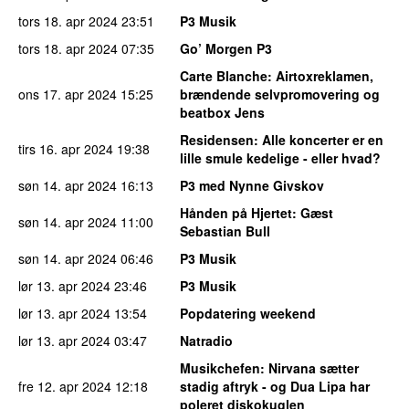
tors 18. apr 2024
23:51
P3 Musik
tors 18. apr 2024
07:35
Go’ Morgen P3
Carte Blanche
: Airtoxreklamen,
ons 17. apr 2024
15:25
brændende selvpromovering og
beatbox Jens
Residensen
: Alle koncerter er en
tirs 16. apr 2024
19:38
lille smule kedelige - eller hvad?
søn 14. apr 2024
16:13
P3 med Nynne Givskov
Hånden på Hjertet
: Gæst
søn 14. apr 2024
11:00
Sebastian Bull
søn 14. apr 2024
06:46
P3 Musik
lør 13. apr 2024
23:46
P3 Musik
lør 13. apr 2024
13:54
Popdatering weekend
lør 13. apr 2024
03:47
Natradio
Musikchefen
: Nirvana sætter
fre 12. apr 2024
12:18
stadig aftryk - og Dua Lipa har
poleret diskokuglen