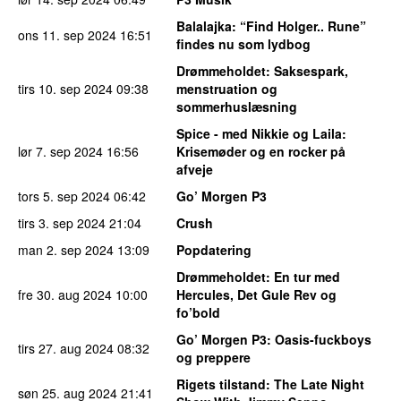
Balalajka
: “Find Holger.. Rune”
ons 11. sep 2024
16:51
findes nu som lydbog
Drømmeholdet
: Saksespark,
tirs 10. sep 2024
09:38
menstruation og
sommerhuslæsning
Spice - med Nikkie og Laila
:
lør 7. sep 2024
16:56
Krisemøder og en rocker på
afveje
tors 5. sep 2024
06:42
Go’ Morgen P3
tirs 3. sep 2024
21:04
Crush
man 2. sep 2024
13:09
Popdatering
Drømmeholdet
: En tur med
fre 30. aug 2024
10:00
Hercules, Det Gule Rev og
fo’bold
Go’ Morgen P3
: Oasis-fuckboys
tirs 27. aug 2024
08:32
og preppere
Rigets tilstand
: The Late Night
søn 25. aug 2024
21:41