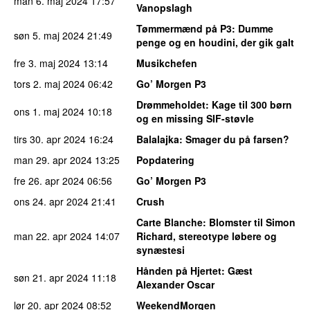
man 6. maj 2024
17:57
Vanopslagh
Tømmermænd på P3
: Dumme
søn 5. maj 2024
21:49
penge og en houdini, der gik galt
fre 3. maj 2024
13:14
Musikchefen
tors 2. maj 2024
06:42
Go’ Morgen P3
Drømmeholdet
: Kage til 300 børn
ons 1. maj 2024
10:18
og en missing SIF-støvle
tirs 30. apr 2024
16:24
Balalajka
: Smager du på farsen?
man 29. apr 2024
13:25
Popdatering
fre 26. apr 2024
06:56
Go’ Morgen P3
ons 24. apr 2024
21:41
Crush
Carte Blanche
: Blomster til Simon
man 22. apr 2024
14:07
Richard, stereotype løbere og
synæstesi
Hånden på Hjertet
: Gæst
søn 21. apr 2024
11:18
Alexander Oscar
lør 20. apr 2024
08:52
WeekendMorgen