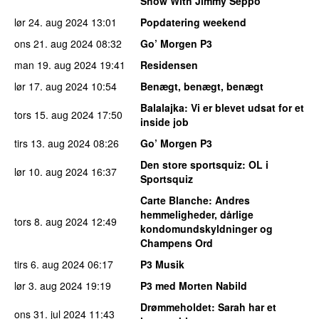
Show With Jimmy Seppo
lør 24. aug 2024
13:01
Popdatering weekend
ons 21. aug 2024
08:32
Go’ Morgen P3
man 19. aug 2024
19:41
Residensen
lør 17. aug 2024
10:54
Benægt, benægt, benægt
Balalajka
: Vi er blevet udsat for et
tors 15. aug 2024
17:50
inside job
tirs 13. aug 2024
08:26
Go’ Morgen P3
Den store sportsquiz
: OL i
lør 10. aug 2024
16:37
Sportsquiz
Carte Blanche
: Andres
hemmeligheder, dårlige
tors 8. aug 2024
12:49
kondomundskyldninger og
Champens Ord
tirs 6. aug 2024
06:17
P3 Musik
lør 3. aug 2024
19:19
P3 med Morten Nabild
Drømmeholdet
: Sarah har et
ons 31. jul 2024
11:43