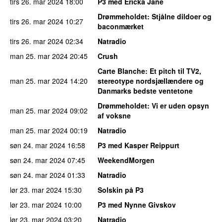
tirs 26. mar 2024
18:00
P3 med Ericka Jane
Drømmeholdet
: Stjålne dildoer og
tirs 26. mar 2024
10:27
baconmærket
tirs 26. mar 2024
02:34
Natradio
man 25. mar 2024
20:45
Crush
Carte Blanche
: Et pitch til TV2,
man 25. mar 2024
14:20
stereotype nordsjællændere og
Danmarks bedste ventetone
Drømmeholdet
: Vi er uden opsyn
man 25. mar 2024
09:02
af voksne
man 25. mar 2024
00:19
Natradio
søn 24. mar 2024
16:58
P3 med Kasper Reippurt
søn 24. mar 2024
07:45
WeekendMorgen
søn 24. mar 2024
01:33
Natradio
lør 23. mar 2024
15:30
Solskin på P3
lør 23. mar 2024
10:00
P3 med Nynne Givskov
lør 23. mar 2024
03:20
Natradio