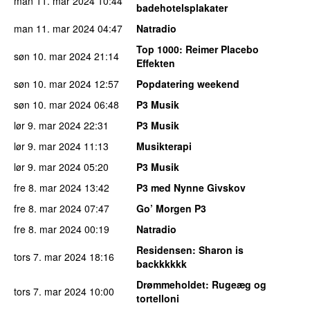
man 11. mar 2024
10:44
badehotelsplakater
man 11. mar 2024
04:47
Natradio
Top 1000
: Reimer Placebo
søn 10. mar 2024
21:14
Effekten
søn 10. mar 2024
12:57
Popdatering weekend
søn 10. mar 2024
06:48
P3 Musik
lør 9. mar 2024
22:31
P3 Musik
lør 9. mar 2024
11:13
Musikterapi
lør 9. mar 2024
05:20
P3 Musik
fre 8. mar 2024
13:42
P3 med Nynne Givskov
fre 8. mar 2024
07:47
Go’ Morgen P3
fre 8. mar 2024
00:19
Natradio
Residensen
: Sharon is
tors 7. mar 2024
18:16
backkkkkk
Drømmeholdet
: Rugeæg og
tors 7. mar 2024
10:00
tortelloni