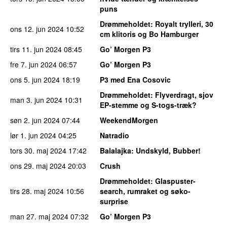
puns
Drømmeholdet
: Royalt trylleri, 30
ons 12. jun 2024
10:52
cm klitoris og Bo Hamburger
tirs 11. jun 2024
08:45
Go’ Morgen P3
fre 7. jun 2024
06:57
Go’ Morgen P3
ons 5. jun 2024
18:19
P3 med Ena Cosovic
Drømmeholdet
: Flyverdragt, sjov
man 3. jun 2024
10:31
EP-stemme og S-togs-træk?
søn 2. jun 2024
07:44
WeekendMorgen
lør 1. jun 2024
04:25
Natradio
tors 30. maj 2024
17:42
Balalajka
: Undskyld, Bubber!
ons 29. maj 2024
20:03
Crush
Drømmeholdet
: Glaspuster-
tirs 28. maj 2024
10:56
search, rumraket og søko-
surprise
man 27. maj 2024
07:32
Go’ Morgen P3