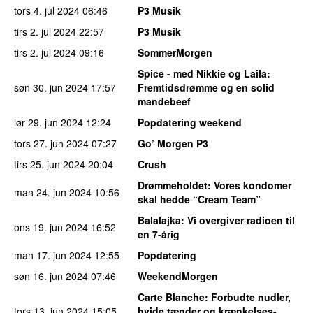
tors 4. jul 2024
06:46
P3 Musik
tirs 2. jul 2024
22:57
P3 Musik
tirs 2. jul 2024
09:16
SommerMorgen
Spice - med Nikkie og Laila
:
søn 30. jun 2024
17:57
Fremtidsdrømme og en solid
mandebeef
lør 29. jun 2024
12:24
Popdatering weekend
tors 27. jun 2024
07:27
Go’ Morgen P3
tirs 25. jun 2024
20:04
Crush
Drømmeholdet
: Vores kondomer
man 24. jun 2024
10:56
skal hedde “Cream Team”
Balalajka
: Vi overgiver radioen til
ons 19. jun 2024
16:52
en 7-årig
man 17. jun 2024
12:55
Popdatering
søn 16. jun 2024
07:46
WeekendMorgen
Carte Blanche
: Forbudte nudler,
tors 13. jun 2024
15:05
hvide tænder og krænkelses-