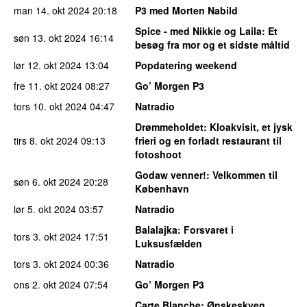
man 14. okt 2024
20:18
P3 med Morten Nabild
Spice - med Nikkie og Laila
: Et
søn 13. okt 2024
16:14
besøg fra mor og et sidste måltid
lør 12. okt 2024
13:04
Popdatering weekend
fre 11. okt 2024
08:27
Go’ Morgen P3
tors 10. okt 2024
04:47
Natradio
Drømmeholdet
: Kloakvisit, et jysk
tirs 8. okt 2024
09:13
frieri og en forladt restaurant til
fotoshoot
Godaw venner!
: Velkommen til
søn 6. okt 2024
20:28
København
lør 5. okt 2024
03:57
Natradio
Balalajka
: Forsvaret i
tors 3. okt 2024
17:51
Luksusfælden
tors 3. okt 2024
00:36
Natradio
ons 2. okt 2024
07:54
Go’ Morgen P3
Carte Blanche
: Ønskeskyen,