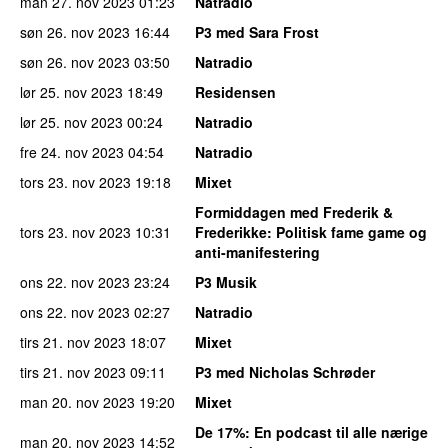
man 27. nov 2023
01:23
Natradio
søn 26. nov 2023
16:44
P3 med Sara Frost
søn 26. nov 2023
03:50
Natradio
lør 25. nov 2023
18:49
Residensen
lør 25. nov 2023
00:24
Natradio
fre 24. nov 2023
04:54
Natradio
tors 23. nov 2023
19:18
Mixet
Formiddagen med Frederik &
tors 23. nov 2023
10:31
Frederikke
: Politisk fame game og
anti-manifestering
ons 22. nov 2023
23:24
P3 Musik
ons 22. nov 2023
02:27
Natradio
tirs 21. nov 2023
18:07
Mixet
tirs 21. nov 2023
09:11
P3 med Nicholas Schrøder
man 20. nov 2023
19:20
Mixet
De 17%
: En podcast til alle nærige
man 20. nov 2023
14:52