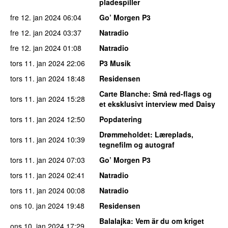
pladespiller
fre 12. jan 2024
06:04
Go’ Morgen P3
fre 12. jan 2024
03:37
Natradio
fre 12. jan 2024
01:08
Natradio
tors 11. jan 2024
22:06
P3 Musik
tors 11. jan 2024
18:48
Residensen
Carte Blanche
: Små red-flags og
tors 11. jan 2024
15:28
et eksklusivt interview med Daisy
tors 11. jan 2024
12:50
Popdatering
Drømmeholdet
: Læreplads,
tors 11. jan 2024
10:39
tegnefilm og autograf
tors 11. jan 2024
07:03
Go’ Morgen P3
tors 11. jan 2024
02:41
Natradio
tors 11. jan 2024
00:08
Natradio
ons 10. jan 2024
19:48
Residensen
Balalajka
: Vem är du om kriget
ons 10. jan 2024
17:29