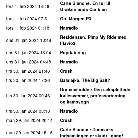
Carte Blanche
: En tur til
tors 1. feb 2024
14:46
Grækenlands Caribien
tors 1. feb 2024
07:51
Go’ Morgen P3
tors 1. feb 2024
01:18
Natradio
Residensen
: Pimp My Ride med
ons 31. jan 2024
18:48
Flavio3
ons 31. jan 2024
13:04
Popdatering
ons 31. jan 2024
04:48
Natradio
tirs 30. jan 2024
21:46
Crush
tirs 30. jan 2024
17:26
Balalajka
: The Big Salt?
Drømmeholdet
: Den seksplettede
tirs 30. jan 2024
09:46
køllesværmer, professorterning
og kampvogn
tirs 30. jan 2024
03:18
Natradio
man 29. jan 2024
20:14
Crush
Carte Blanche
: Danmarks
man 29. jan 2024
15:16
Indsamlingen er skudt i gang!