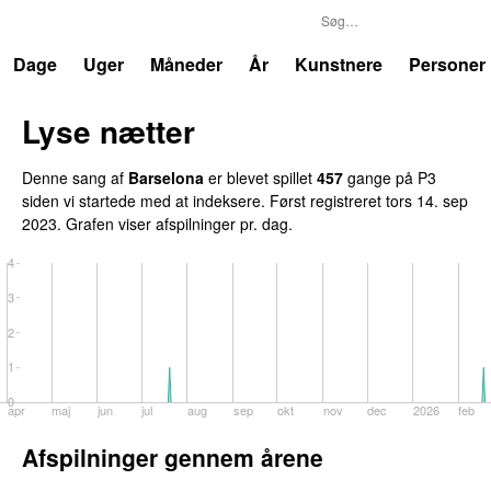
P3
Trends
Dage
Uger
Måneder
År
Kunstnere
Personer
Lyse nætter
Denne sang af
Barselona
er blevet spillet
457
gange på P3
siden vi startede med at indeksere. Først registreret
tors 14. sep
2023
. Grafen viser afspilninger pr. dag.
4
3
2
1
0
apr
maj
jun
jul
aug
sep
okt
nov
dec
2026
feb
Afspilninger gennem årene