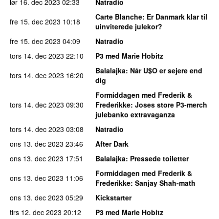
lør 16. dec 2023
02:33
Natradio
Carte Blanche
: Er Danmark klar til
fre 15. dec 2023
10:18
uinviterede julekor?
fre 15. dec 2023
04:09
Natradio
tors 14. dec 2023
22:10
P3 med Marie Hobitz
Balalajka
: Når U$O er sejere end
tors 14. dec 2023
16:20
dig
Formiddagen med Frederik &
tors 14. dec 2023
09:30
Frederikke
: Joses store P3-merch
julebanko extravaganza
tors 14. dec 2023
03:08
Natradio
ons 13. dec 2023
23:46
After Dark
ons 13. dec 2023
17:51
Balalajka
: Pressede toiletter
Formiddagen med Frederik &
ons 13. dec 2023
11:06
Frederikke
: Sanjay Shah-math
ons 13. dec 2023
05:29
Kickstarter
tirs 12. dec 2023
20:12
P3 med Marie Hobitz