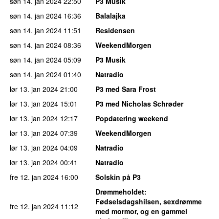
søn 14. jan 2024
22:50
P3 Musik
søn 14. jan 2024
16:36
Balalajka
søn 14. jan 2024
11:51
Residensen
søn 14. jan 2024
08:36
WeekendMorgen
søn 14. jan 2024
05:09
P3 Musik
søn 14. jan 2024
01:40
Natradio
lør 13. jan 2024
21:00
P3 med Sara Frost
lør 13. jan 2024
15:01
P3 med Nicholas Schrøder
lør 13. jan 2024
12:17
Popdatering weekend
lør 13. jan 2024
07:39
WeekendMorgen
lør 13. jan 2024
04:09
Natradio
lør 13. jan 2024
00:41
Natradio
fre 12. jan 2024
16:00
Solskin på P3
Drømmeholdet
:
Fødselsdagshilsen, sexdrømme
fre 12. jan 2024
11:12
med mormor, og en gammel