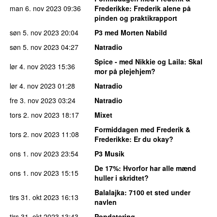
man 6. nov 2023
09:36
Frederikke
: Frederik alene på
pinden og praktikrapport
søn 5. nov 2023
20:04
P3 med Morten Nabild
søn 5. nov 2023
04:27
Natradio
Spice - med Nikkie og Laila
: Skal
lør 4. nov 2023
15:36
mor på plejehjem?
lør 4. nov 2023
01:28
Natradio
fre 3. nov 2023
03:24
Natradio
tors 2. nov 2023
18:17
Mixet
Formiddagen med Frederik &
tors 2. nov 2023
11:08
Frederikke
: Er du okay?
ons 1. nov 2023
23:54
P3 Musik
De 17%
: Hvorfor har alle mænd
ons 1. nov 2023
15:15
huller i skridtet?
Balalajka
: 7100 et sted under
tirs 31. okt 2023
16:13
navlen
tirs 31. okt 2023
13:43
Popdatering