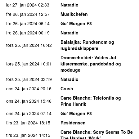
lør 27. jan 2024
02:33
Natradio
fre 26. jan 2024
12:57
Musikchefen
fre 26. jan 2024
06:14
Go’ Morgen P3
fre 26. jan 2024
00:19
Natradio
Balalajka
: Rundtenom og
tors 25. jan 2024
16:42
rugbrødsklappere
Drømmeholdet
: Valdes Jul-
tors 25. jan 2024
10:01
klistermærke, pandebånd og
modeuge
tors 25. jan 2024
03:19
Natradio
ons 24. jan 2024
20:16
Crush
Carte Blanche
: Telefonfis og
ons 24. jan 2024
15:46
Prins Henrik
ons 24. jan 2024
07:14
Go’ Morgen P3
tirs 23. jan 2024
18:15
Residensen
Carte Blanche
: Sorry Seems To Be
tirs 23. jan 2024
14:15
The Hardest ‘Work’