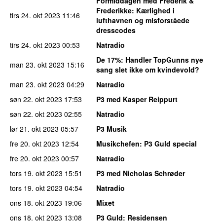
Formiddagen med Frederik &
Frederikke
: Kærlighed i
tirs 24. okt 2023
11:46
lufthavnen og misforståede
dresscodes
tirs 24. okt 2023
00:53
Natradio
De 17%
: Handler TopGunns nye
man 23. okt 2023
15:16
sang slet ikke om kvindevold?
man 23. okt 2023
04:29
Natradio
søn 22. okt 2023
17:53
P3 med Kasper Reippurt
søn 22. okt 2023
02:55
Natradio
lør 21. okt 2023
05:57
P3 Musik
fre 20. okt 2023
12:54
Musikchefen
: P3 Guld special
fre 20. okt 2023
00:57
Natradio
tors 19. okt 2023
15:51
P3 med Nicholas Schrøder
tors 19. okt 2023
04:54
Natradio
ons 18. okt 2023
19:06
Mixet
ons 18. okt 2023
13:08
P3 Guld
: Residensen