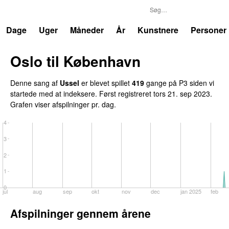
P3
Trends
Dage
Uger
Måneder
År
Kunstnere
Personer
Oslo til København
Denne sang af
Ussel
er blevet spillet
419
gange på P3 siden vi
startede med at indeksere. Først registreret
tors 21. sep 2023
.
Grafen viser afspilninger pr. dag.
4
3
2
1
0
jul
aug
sep
okt
nov
dec
jan 2025
feb
Afspilninger gennem årene