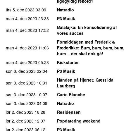
ligegyldig rekord?
tirs 5. dec 2023
03:09
Natradio
man 4. dec 2023
23:33
P3 Musik
Balalajka
: En konsolidering af
man 4. dec 2023
17:52
vores succes
Formiddagen med Frederik &
man 4. dec 2023
11:06
Frederikke
: Bum, bum, bum, bum,
bum… det skal nok gå!
man 4. dec 2023
05:23
Kickstarter
søn 3. dec 2023
22:04
P3 Musik
Hånden på Hjertet
: Gæst Ida
søn 3. dec 2023
16:31
Laurberg
søn 3. dec 2023
10:07
Carte Blanche
søn 3. dec 2023
04:09
Natradio
lør 2. dec 2023
18:28
Residensen
lør 2. dec 2023
12:07
Popdatering weekend
lør 2. dec 2023
06:12
P3 Musik