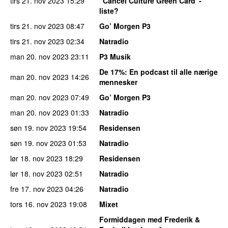
tirs 21. nov 2023
15:29
“Cancel Culture Green Card”-
liste?
tirs 21. nov 2023
08:47
Go’ Morgen P3
tirs 21. nov 2023
02:34
Natradio
man 20. nov 2023
23:11
P3 Musik
De 17%
: En podcast til alle nærige
man 20. nov 2023
14:26
mennesker
man 20. nov 2023
07:49
Go’ Morgen P3
man 20. nov 2023
01:33
Natradio
søn 19. nov 2023
19:54
Residensen
søn 19. nov 2023
01:53
Natradio
lør 18. nov 2023
18:29
Residensen
lør 18. nov 2023
02:51
Natradio
fre 17. nov 2023
04:26
Natradio
tors 16. nov 2023
19:08
Mixet
Formiddagen med Frederik &