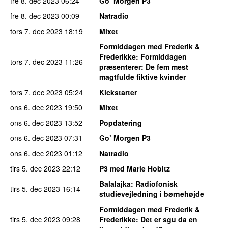
fre 8. dec 2023
06:24
Go’ Morgen P3
fre 8. dec 2023
00:09
Natradio
tors 7. dec 2023
18:19
Mixet
Formiddagen med Frederik &
Frederikke
: Formiddagen
tors 7. dec 2023
11:26
præsenterer: De fem mest
magtfulde fiktive kvinder
tors 7. dec 2023
05:24
Kickstarter
ons 6. dec 2023
19:50
Mixet
ons 6. dec 2023
13:52
Popdatering
ons 6. dec 2023
07:31
Go’ Morgen P3
ons 6. dec 2023
01:12
Natradio
tirs 5. dec 2023
22:12
P3 med Marie Hobitz
Balalajka
: Radiofonisk
tirs 5. dec 2023
16:14
studievejledning i børnehøjde
Formiddagen med Frederik &
tirs 5. dec 2023
09:28
Frederikke
: Det er sgu da en