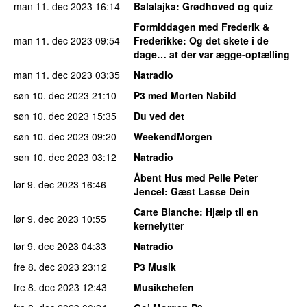
man 11. dec 2023
16:14
Balalajka
: Grødhoved og quiz
Formiddagen med Frederik &
man 11. dec 2023
09:54
Frederikke
: Og det skete i de
dage… at der var ægge-optælling
man 11. dec 2023
03:35
Natradio
søn 10. dec 2023
21:10
P3 med Morten Nabild
søn 10. dec 2023
15:35
Du ved det
søn 10. dec 2023
09:20
WeekendMorgen
søn 10. dec 2023
03:12
Natradio
Åbent Hus med Pelle Peter
lør 9. dec 2023
16:46
Jencel
: Gæst Lasse Dein
Carte Blanche
: Hjælp til en
lør 9. dec 2023
10:55
kernelytter
lør 9. dec 2023
04:33
Natradio
fre 8. dec 2023
23:12
P3 Musik
fre 8. dec 2023
12:43
Musikchefen