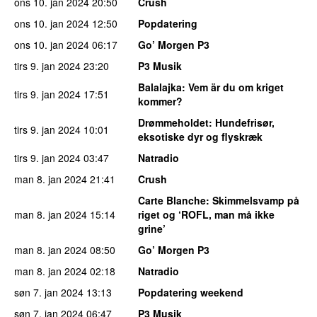
ons 10. jan 2024
20:50
Crush
ons 10. jan 2024
12:50
Popdatering
ons 10. jan 2024
06:17
Go’ Morgen P3
tirs 9. jan 2024
23:20
P3 Musik
Balalajka
: Vem är du om kriget
tirs 9. jan 2024
17:51
kommer?
Drømmeholdet
: Hundefrisør,
tirs 9. jan 2024
10:01
eksotiske dyr og flyskræk
tirs 9. jan 2024
03:47
Natradio
man 8. jan 2024
21:41
Crush
Carte Blanche
: Skimmelsvamp på
man 8. jan 2024
15:14
riget og ‘ROFL, man må ikke
grine’
man 8. jan 2024
08:50
Go’ Morgen P3
man 8. jan 2024
02:18
Natradio
søn 7. jan 2024
13:13
Popdatering weekend
søn 7. jan 2024
06:47
P3 Musik