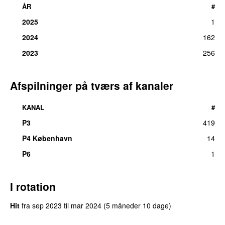
ÅR
#
2025
1
2024
162
2023
256
Afspilninger på tværs af kanaler
KANAL
#
P3
419
P4 København
14
P6
1
I rotation
Hit
fra
sep 2023
til
mar 2024
(5 måneder 10 dage)