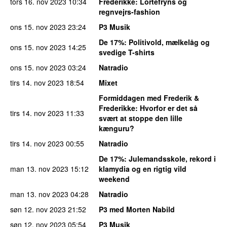
tors 16. nov 2023
10:34
Frederikke
: Lortefryns og
regnvejrs-fashion
ons 15. nov 2023
23:24
P3 Musik
De 17%
: Politivold, mælkelåg og
ons 15. nov 2023
14:25
svedige T-shirts
ons 15. nov 2023
03:24
Natradio
tirs 14. nov 2023
18:54
Mixet
Formiddagen med Frederik &
Frederikke
: Hvorfor er det så
tirs 14. nov 2023
11:33
svært at stoppe den lille
kænguru?
tirs 14. nov 2023
00:55
Natradio
De 17%
: Julemandsskole, rekord i
man 13. nov 2023
15:12
klamydia og en rigtig vild
weekend
man 13. nov 2023
04:28
Natradio
søn 12. nov 2023
21:52
P3 med Morten Nabild
søn 12. nov 2023
05:54
P3 Musik