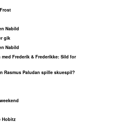
Frost
en Nabild
r gik
en Nabild
med Frederik & Frederikke
: Sild for
an Rasmus Paludan spille skuespil?
 weekend
 Hobitz