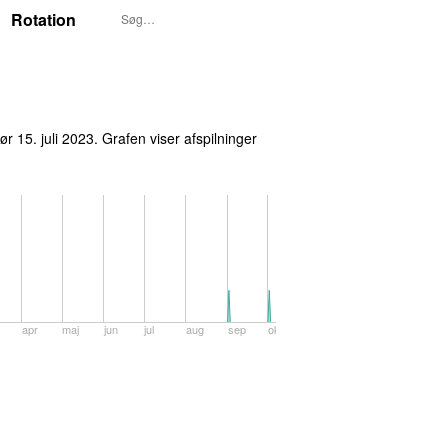
Rotation
P3S UUNDGÅELIGE I UGE 33, 2023
lør 15. juli 2023
. Grafen viser afspilninger
apr
maj
jun
jul
aug
sep
okt