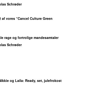
olas Schrøder
 2 af vores “Cancel Culture Green
ale rage og fortrolige mandesamtaler
olas Schrøder
Nikkie og Laila
: Ready, set, julefrokost