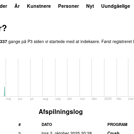
der
År
Kunstnere
Personer
Nyt
Uundgåelige
r?
337
gange på P3 siden vi startede med at indeksere. Først registreret
maj
jun
jul
aug
sep
okt
nov
dec
2025
feb
mar
Afspilningslog
#
DATO
PROGRAM
tors 2. oktober 2025
20:28
Crush
2