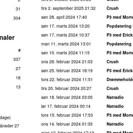
tirs 2. september 2025
21:32
Crush
31
søn 28. april 2024
17:40
P3 med Mort
304
søn 17. marts 2024
13:20
Popdatering
søn 17. marts 2024
10:37
P3 med Erick
naler
man 11. marts 2024
13:01
Popdatering
#
søn 10. marts 2024
11:15
P3 med Mort
337
ons 28. februar 2024
21:03
Crush
27
søn 25. februar 2024
18:19
P3 med Erick
18
tors 22. februar 2024
11:51
Drømmehold
13
tirs 20. februar 2024
20:27
Crush
søn 18. februar 2024
03:05
Natradio
lør 17. februar 2024
00:14
Natradio
tors 15. februar 2024
17:53
P3 med Mort
 dage)
ons 14. februar 2024
01:35
Natradio
åneder 27
man 12. februar 2024
17:13
P3 med Mort