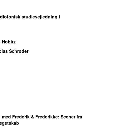
adiofonisk studievejledning i
 Hobitz
olas Schrøder
med Frederik & Frederikke
: Scener fra
-ægetskab