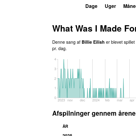
P3
Trends
Dage
Uger
Måne
What Was I Made Fo
Denne sang af
Billie Eilish
er blevet spillet
pr. dag.
4
3
2
1
0
2023
nov
dec
2024
feb
mar
apr
Afspilninger gennem årene
ÅR
2025