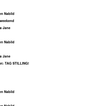
en Nabild
 weekend
a Jane
en Nabild
a Jane
et
: TAG STILLING!
en Nabild
en Nabild