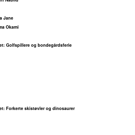
a Jane
ma Okami
et
: Golfspillere og bondegårdsferie
et
: Forkerte skistøvler og dinosaurer