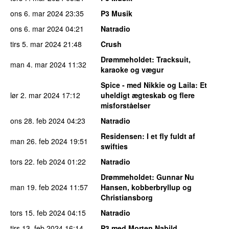
ons 6. mar 2024
23:35
P3 Musik
ons 6. mar 2024
04:21
Natradio
tirs 5. mar 2024
21:48
Crush
Drømmeholdet
: Tracksuit,
man 4. mar 2024
11:32
karaoke og vægur
Spice - med Nikkie og Laila
: Et
lør 2. mar 2024
17:12
uheldigt ægteskab og flere
misforståelser
ons 28. feb 2024
04:23
Natradio
Residensen
: I et fly fuldt af
man 26. feb 2024
19:51
swifties
tors 22. feb 2024
01:22
Natradio
Drømmeholdet
: Gunnar Nu
man 19. feb 2024
11:57
Hansen, kobberbryllup og
Christiansborg
tors 15. feb 2024
04:15
Natradio
tirs 13. feb 2024
16:14
P3 med Morten Nabild