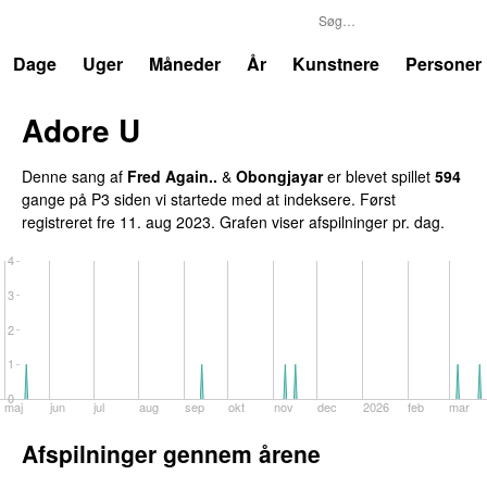
P3
Trends
Dage
Uger
Måneder
År
Kunstnere
Personer
Adore U
UU
Denne sang af
Fred Again..
&
Obongjayar
er blevet spillet
594
gange på P3 siden vi startede med at indeksere. Først
registreret
fre 11. aug 2023
. Grafen viser afspilninger pr. dag.
4
3
2
1
0
maj
jun
jul
aug
sep
okt
nov
dec
2026
feb
mar
Afspilninger gennem årene