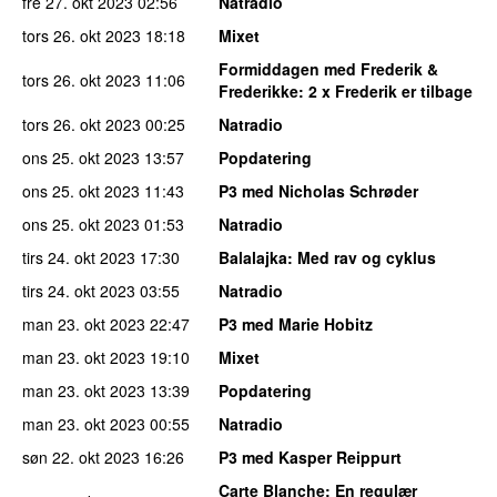
fre 27. okt 2023
02:56
Natradio
tors 26. okt 2023
18:18
Mixet
Formiddagen med Frederik &
tors 26. okt 2023
11:06
Frederikke
: 2 x Frederik er tilbage
tors 26. okt 2023
00:25
Natradio
ons 25. okt 2023
13:57
Popdatering
ons 25. okt 2023
11:43
P3 med Nicholas Schrøder
ons 25. okt 2023
01:53
Natradio
tirs 24. okt 2023
17:30
Balalajka
: Med rav og cyklus
tirs 24. okt 2023
03:55
Natradio
man 23. okt 2023
22:47
P3 med Marie Hobitz
man 23. okt 2023
19:10
Mixet
man 23. okt 2023
13:39
Popdatering
man 23. okt 2023
00:55
Natradio
søn 22. okt 2023
16:26
P3 med Kasper Reippurt
Carte Blanche
: En regulær