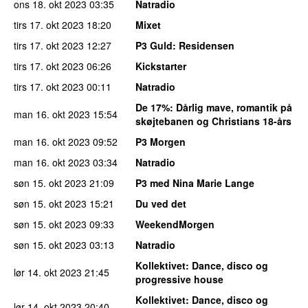
ons 18. okt 2023
03:35
Natradio
tirs 17. okt 2023
18:20
Mixet
tirs 17. okt 2023
12:27
P3 Guld
: Residensen
tirs 17. okt 2023
06:26
Kickstarter
tirs 17. okt 2023
00:11
Natradio
De 17%
: Dårlig mave, romantik på
man 16. okt 2023
15:54
skøjtebanen og Christians 18-års
man 16. okt 2023
09:52
P3 Morgen
man 16. okt 2023
03:34
Natradio
søn 15. okt 2023
21:09
P3 med Nina Marie Lange
søn 15. okt 2023
15:21
Du ved det
søn 15. okt 2023
09:33
WeekendMorgen
søn 15. okt 2023
03:13
Natradio
Kollektivet
: Dance, disco og
lør 14. okt 2023
21:45
progressive house
Kollektivet
: Dance, disco og
lør 14. okt 2023
20:40