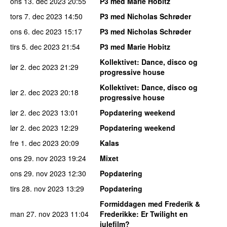
ons 13. dec 2023
20:55
P3 med Marie Hobitz
tors 7. dec 2023
14:50
P3 med Nicholas Schrøder
ons 6. dec 2023
15:17
P3 med Nicholas Schrøder
tirs 5. dec 2023
21:54
P3 med Marie Hobitz
Kollektivet
: Dance, disco og
lør 2. dec 2023
21:29
progressive house
Kollektivet
: Dance, disco og
lør 2. dec 2023
20:18
progressive house
lør 2. dec 2023
13:01
Popdatering weekend
lør 2. dec 2023
12:29
Popdatering weekend
fre 1. dec 2023
20:09
Kalas
ons 29. nov 2023
19:24
Mixet
ons 29. nov 2023
12:30
Popdatering
tirs 28. nov 2023
13:29
Popdatering
Formiddagen med Frederik &
man 27. nov 2023
11:04
Frederikke
: Er Twilight en
julefilm?