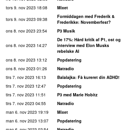
tors 9. nov 2023
18:08
Mixet
Formiddagen med Frederik &
tors 9. nov 2023
09:38
Frederikke
: Novemberfest?
ons 8. nov 2023
23:54
P3 Musik
De 17%
: Hård kritik af P1, ost og
ons 8. nov 2023
14:27
interview med Elon Musks
rebelske AI
ons 8. nov 2023
13:12
Popdatering
ons 8. nov 2023
01:26
Natradio
tirs 7. nov 2023
16:13
Balalajka
: Få kureret din ADHD!
tirs 7. nov 2023
12:47
Popdatering
tirs 7. nov 2023
11:51
P3 med Marie Hobitz
tirs 7. nov 2023
04:55
Natradio
man 6. nov 2023
19:19
Mixet
man 6. nov 2023
13:07
Popdatering
man 6. nov 2023
02:54
Natradio