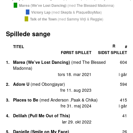
Marea (We've Lost Dancing)
(
med
The Blessed Madonna
)
Victory Lap
(
med
Skepta
&
PlaqueBoyMax
)
Talk of the Town
(
med
Sammy Virji
&
Reggie
)
Spillede sange
R
TITEL
#
FØRST SPILLET
SIDST SPILLET
1.
Marea (We’ve Lost Dancing)
(
med
The Blessed
604
Madonna
)
tors 18. mar 2021
i går
2.
Adore U
(
med
Obongjayar
)
594
UU
fre 11. aug 2023
3.
Places to Be
(
med
Anderson .Paak
&
Chika
)
415
fre 31. maj 2024
i går
4.
Delilah (Pull Me Out of This)
41
lør 29. okt 2022
5.
Danielle (Smile on My Face)
26