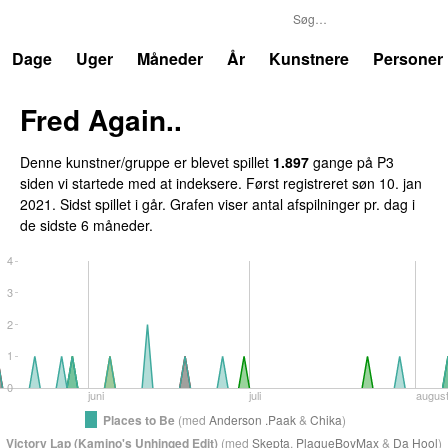
P3
Trends
Dage
Uger
Måneder
År
Kunstnere
Personer
Fred Again..
Denne kunstner/gruppe er blevet spillet
1.897
gange på P3
siden vi startede med at indeksere. Først registreret
søn 10. jan
2021
. Sidst spillet
i går
. Grafen viser antal afspilninger pr. dag i
de sidste 6 måneder.
4
3
2
1
0
juni
juli
augus
Places to Be
(
med
Anderson .Paak
&
Chika
)
Victory Lap (Kamino's Unhinged Edit)
(
med
Skepta
,
PlaqueBoyMax
&
Da Hool
)