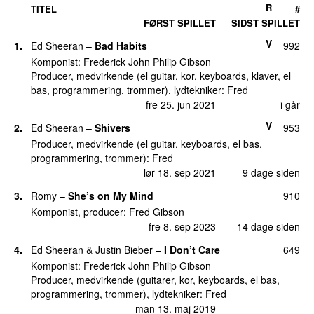
R
TITEL
#
13.
..FEISTY
(
med
Bia
)
10
FØRST SPILLET
SIDST SPILLET
fre 28. nov 2025
V
1.
Ed Sheeran
–
Bad Habits
992
14.
Victory Lap (Kamino’s Unhinged Edit)
(
med
9
Skepta
,
PlaqueBoyMax
&
Da Hool
)
Komponist:
Frederick John Philip Gibson
fre 30. jan 2026
Producer, medvirkende (el guitar, kor, keyboards, klaver, el
bas, programmering, trommer), lydtekniker:
Fred
15.
Beto’s Horns (Fred Remix)
(
med
CA7RIEL &
7
fre 25. jun 2021
i går
Paco Amoroso
)
V
fre 19. dec 2025
2.
Ed Sheeran
–
Shivers
953
Producer, medvirkende (el guitar, keyboards, el bas,
15.
Rumble
(
med
Skrillex
&
Flowdan
)
7
programmering, trommer):
Fred
fre 6. jan 2023
lør 18. sep 2021
9 dage siden
17.
Jungle
6
3.
Romy
–
She’s on My Mind
910
UU
tors 18. aug 2022
Komponist, producer:
Fred Gibson
17.
Talk of the Town
(
med
Sammy Virji
&
Reggie
)
6
fre 8. sep 2023
14 dage siden
fre 12. dec 2025
4.
Ed Sheeran
&
Justin Bieber
–
I Don’t Care
649
19.
Glow
(
med
Four Tet
,
Skrillex
&
Duskus
)
5
Komponist:
Frederick John Philip Gibson
lør 5. apr 2025
Producer, medvirkende (guitarer, kor, keyboards, el bas,
programmering, trommer), lydtekniker:
Fred
19.
Kammy (Like I Do)
5
man 13. maj 2019