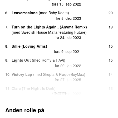
tors 15. sep 2022
6.
Leavemealone
(
med
Baby Keem
)
20
fre 8. dec 2023
7.
Turn on the Lights Again.. (Anyma Remix)
19
(
med
Swedish House Mafia
featuring
Future
)
fre 24. feb 2023
8.
Billie (Loving Arms)
15
tors 9. sep 2021
8.
Lights Out
(
med
Romy
&
HAAi
)
15
lør 29. jan 2022
10.
Victory Lap
(
med
Skepta
&
PlaqueBoyMax
)
14
fre 27. jun 2025
11.
Clara (The Night Is Dark)
13
Vis mere
fre 28. okt 2022
12.
Turn on the Lights..
(
med
Swedish House Mafia
12
featuring
Future
)
Anden rolle på
lør 13. aug 2022
22 dage siden