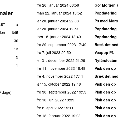
fre 26. januar 2024
08:58
Go’ Morgen 
naler
man 22. januar 2024
13:52
Popdatering
lør 20. januar 2024
22:38
P3 med Mort
LET
#
lør 20. januar 2024
12:51
Popdatering
den
645
tors 18. januar 2024
13:40
Popdatering
36
fre 29. september 2023
17:40
Bræk det ne
13
fre 7. juli 2023
20:50
Voxpop P3
2
lør 31. december 2022
21:26
Nytårsfesten
1
fre 11. november 2022
18:48
Pisk den op
fre 4. november 2022
17:11
Bræk det ne
lør 15. oktober 2022
19:48
Pisk den op
fre 30. september 2022
19:53
Pisk den op
9 dage)
fre 10. juni 2022
19:39
Pisk den op
fre 8. april 2022
19:11
Pisk den op
fre 18. februar 2022
19:03
Pisk den op