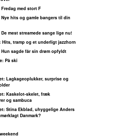
: Fredag med stort F
: Nye hits og gamle bangers til din
: De mest streamede sange lige nu!
: Hits, tramp og et underligt jazzhorn
: Hun sagde får sin drøm opfyldt
e
: På ski
et
: Lagkageoplukker, surprise og
older
et
: Kaskelot-skelet, fræk
ærer og sambuca
et
: Stina Ekblad, uhyggelige Anders
 mørklagt Danmark?
 weekend