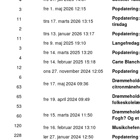
fre 1. maj 2026
12:15
Popdatering
3
Popdatering
11
tirs 17. marts 2026
13:15
tirsdag
2
tirs 13. januar 2026
13:17
Popdatering
11
fre 9. maj 2025
19:10
Langefredag
3
fre 14. marts 2025
13:20
Popdatering
4
fre 14. februar 2025
15:18
Carte Blanch
12
ons 27. november 2024
12:05
Popdatering
6
Drømmehold
fre 17. maj 2024
09:36
63
citronmåneh
Drømmehold
65
fre 19. april 2024
09:49
folkeskolel
53
Drømmehold
fre 15. marts 2024
11:50
60
Fogh? Og et
120
fre 16. februar 2024
13:10
Musikchefen
228
lør 27. januar 2024
12:50
Popdatering