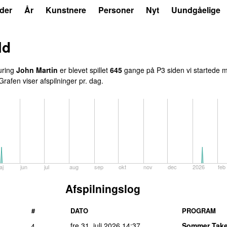
der
År
Kunstnere
Personer
Nyt
Uundgåelige
ld
uring
John Martin
er blevet spillet
645
gange på P3 siden vi startede m
 Grafen viser afspilninger pr. dag.
aj
jun
jul
aug
sep
okt
nov
dec
2026
feb
Afspilningslog
#
DATO
PROGRAM
fre 31. juli 2026
14:37
Sommer Take
4