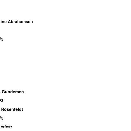
rine Abrahamsen
P3
s Gundersen
P3
 Rosenfeldt
P3
årsfest