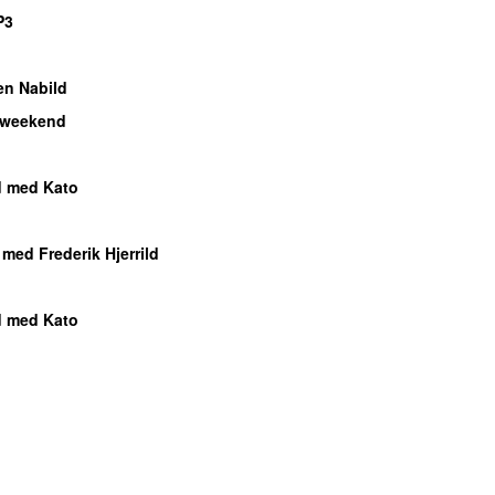
P3
en Nabild
 weekend
d med Kato
 med Frederik Hjerrild
d med Kato