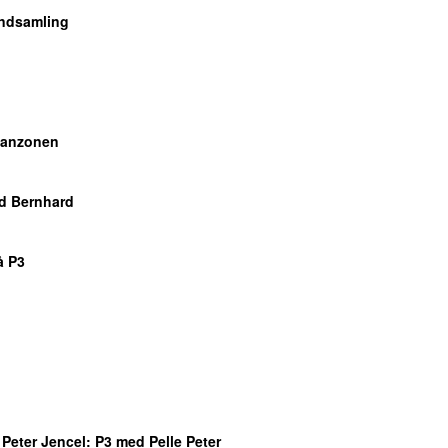
Indsamling
 fanzonen
d Bernhard
å P3
 Peter Jencel
: P3 med Pelle Peter