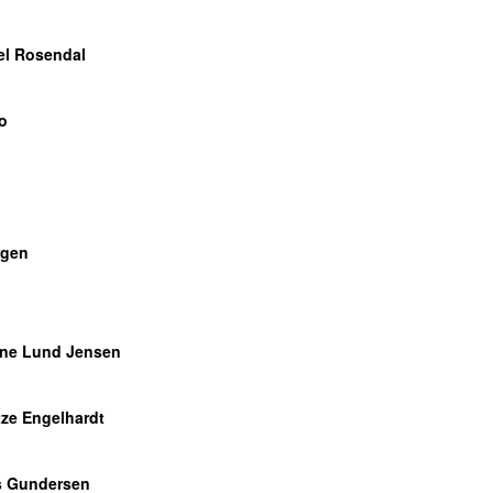
n
el Rosendal
o
gen
ne Lund Jensen
ze Engelhardt
s Gundersen