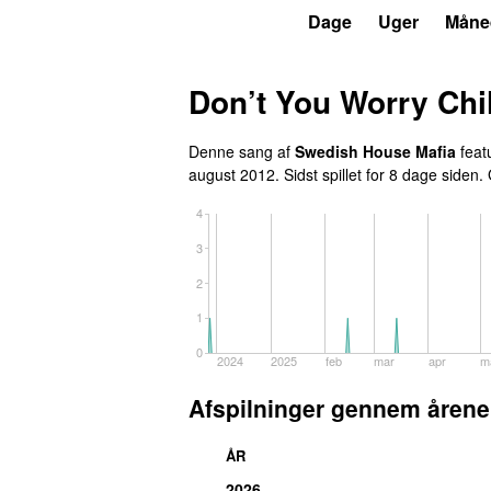
P3
Trends
Dage
Uger
Måne
Don’t You Worry Chi
Denne sang af
Swedish House Mafia
feat
august 2012
. Sidst spillet
for 8 dage siden
.
4
3
2
1
0
2024
2025
feb
mar
apr
m
Afspilninger gennem årene
ÅR
2026