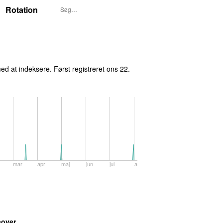
Rotation
ed at indeksere. Først registreret
ons 22.
mar
apr
maj
jun
jul
aug
over