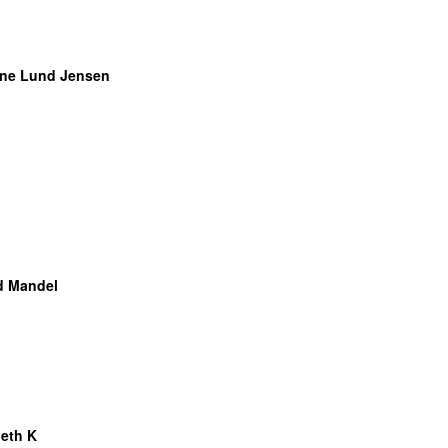
ne Lund Jensen
d Mandel
eth K