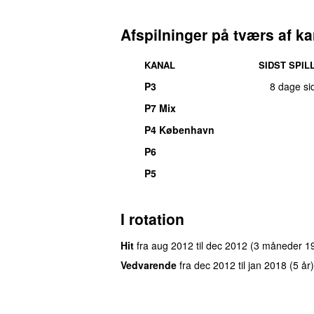
Afspilninger på tværs af ka
KANAL
SIDST SPIL
P3
8 dage si
P7 Mix
P4 København
P6
P5
I rotation
Hit
fra
aug 2012
til
dec 2012
(3 måneder 1
Vedvarende
fra
dec 2012
til
jan 2018
(5 år)