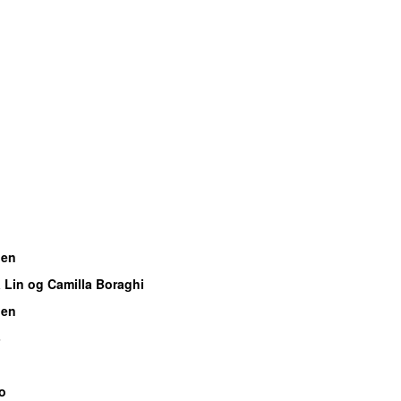
n
gen
Lin og Camilla Boraghi
gen
3
o