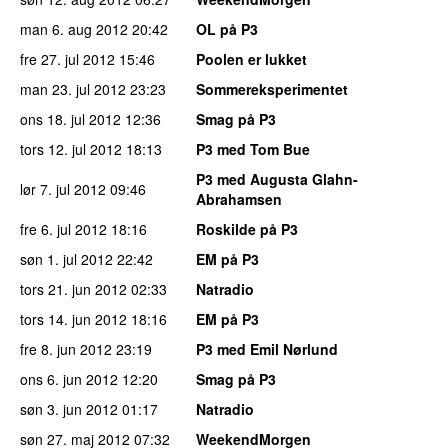
man 6. aug 2012
20:42
OL på P3
fre 27. jul 2012
15:46
Poolen er lukket
man 23. jul 2012
23:23
Sommereksperimentet
ons 18. jul 2012
12:36
Smag på P3
tors 12. jul 2012
18:13
P3 med Tom Bue
P3 med Augusta Glahn-
lør 7. jul 2012
09:46
Abrahamsen
fre 6. jul 2012
18:16
Roskilde på P3
søn 1. jul 2012
22:42
EM på P3
tors 21. jun 2012
02:33
Natradio
tors 14. jun 2012
18:16
EM på P3
fre 8. jun 2012
23:19
P3 med Emil Nørlund
ons 6. jun 2012
12:20
Smag på P3
søn 3. jun 2012
01:17
Natradio
søn 27. maj 2012
07:32
WeekendMorgen