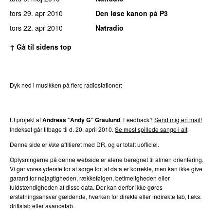
tors 29. apr 2010
Den løse kanon på P3
tors 22. apr 2010
Natradio
↑ Gå til sidens top
Dyk ned i musikken på flere radiostationer:
P3
Trends
P4
Trends
P5
Trends
P6
Trends
P7
Trends
Et projekt af
Andreas “Andy G” Graulund
. Feedback?
Send mig en mail!
Indekset går tilbage til d. 20. april 2010.
Se mest spillede sange i alt
Denne side er
ikke
affilieret med DR, og er totalt uofficiel.
Oplysningerne på denne webside er alene beregnet til almen orientering.
Vi gør vores yderste for at sørge for, at data er korrekte, men kan ikke give
garanti for nøjagtigheden, rækkefølgen, betimeligheden eller
fuldstændigheden af disse data. Der kan derfor ikke gøres
erstatningsansvar gældende, hverken for direkte eller indirekte tab, f.eks.
driftstab eller avancetab.