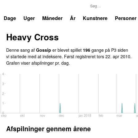
P3
Trends
Dage
Uger
Måneder
År
Kunstnere
Personer
Heavy Cross
Denne sang af
Gossip
er blevet spillet
196
gange på P3 siden
vi startede med at indeksere. Først registreret
tors 22. apr 2010
.
Grafen viser afspilninger pr. dag.
4
3
2
1
0
sep
okt
nov
dec
jan 2018
feb
mar
a
Afspilninger gennem årene