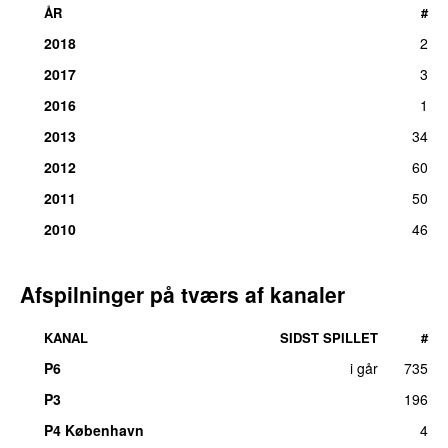
ÅR
#
2018
2
2017
3
2016
1
2013
34
2012
60
2011
50
2010
46
Afspilninger på tværs af kanaler
KANAL
SIDST SPILLET
#
P6
i går
735
P3
196
P4 København
4