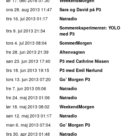
lør 17. dec 2016
07:30
WeekendMorgen
ons 28. aug 2013
11:47
Sara og David på P3
tirs 16. jul 2013
01:17
Natradio
Sommereksperimentet
: YOLO
tirs 9. jul 2013
21:34
med P3
tors 4. jul 2013
08:04
SommerMorgen
fre 28. jun 2013
21:39
Aftenvagten
søn 23. jun 2013
17:40
P3 med Cathrine Nissen
tirs 18. jun 2013
19:15
P3 med Emil Nørlund
tors 13. jun 2013
07:20
Go’ Morgen P3
fre 7. jun 2013
05:06
Natradio
fre 24. maj 2013
01:06
Natradio
lør 18. maj 2013
08:02
WeekendMorgen
søn 12. maj 2013
01:17
Natradio
man 6. maj 2013
07:04
Go’ Morgen P3
tirs 30. apr 2013
01:48
Natradio