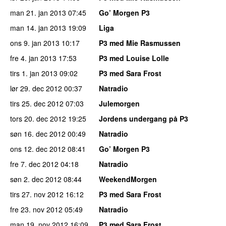
man 21. jan 2013
07:45
Go’ Morgen P3
man 14. jan 2013
19:09
Liga
ons 9. jan 2013
10:17
P3 med Mie Rasmussen
fre 4. jan 2013
17:53
P3 med Louise Lolle
tirs 1. jan 2013
09:02
P3 med Sara Frost
lør 29. dec 2012
00:37
Natradio
tirs 25. dec 2012
07:03
Julemorgen
tors 20. dec 2012
19:25
Jordens undergang på P3
søn 16. dec 2012
00:49
Natradio
ons 12. dec 2012
08:41
Go’ Morgen P3
fre 7. dec 2012
04:18
Natradio
søn 2. dec 2012
08:44
WeekendMorgen
tirs 27. nov 2012
16:12
P3 med Sara Frost
fre 23. nov 2012
05:49
Natradio
man 19. nov 2012
16:09
P3 med Sara Frost