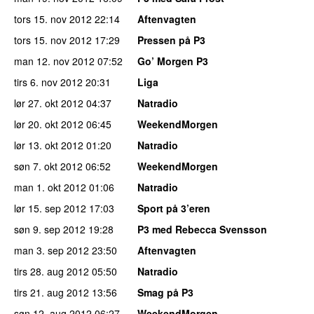
tors 15. nov 2012
22:14
Aftenvagten
tors 15. nov 2012
17:29
Pressen på P3
man 12. nov 2012
07:52
Go’ Morgen P3
tirs 6. nov 2012
20:31
Liga
lør 27. okt 2012
04:37
Natradio
lør 20. okt 2012
06:45
WeekendMorgen
lør 13. okt 2012
01:20
Natradio
søn 7. okt 2012
06:52
WeekendMorgen
man 1. okt 2012
01:06
Natradio
lør 15. sep 2012
17:03
Sport på 3’eren
søn 9. sep 2012
19:28
P3 med Rebecca Svensson
man 3. sep 2012
23:50
Aftenvagten
tirs 28. aug 2012
05:50
Natradio
tirs 21. aug 2012
13:56
Smag på P3
søn 12. aug 2012
06:27
WeekendMorgen