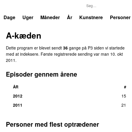
P3
Trends
Dage
Uger
Måneder
År
Kunstnere
Personer
A-kæden
Dette program er blevet sendt
36
gange på P3 siden vi startede
med at indeksere. Første registrerede sending var
man 10. okt
2011
.
Episoder gennem årene
ÅR
#
2012
15
2011
21
Personer med flest optrædener