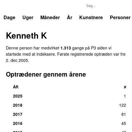
P3
Trends
Dage
Uger
Måneder
År
Kunstnere
Personer
Kenneth K
Denne person har medvirket
1.313
gange på P3 siden vi
startede med at indeksere. Første registrerede optræden var
fre
2. dec 2005
.
Optrædener gennem årene
ÅR
#
2025
1
2018
122
2017
81
2016
45