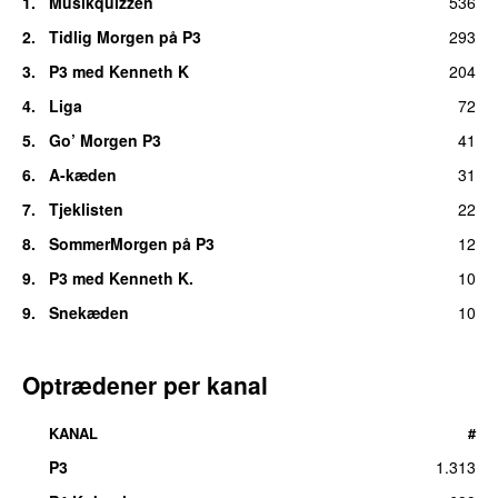
1.
Musikquizzen
536
2.
Tidlig Morgen på P3
293
3.
P3 med Kenneth K
204
4.
Liga
72
5.
Go’ Morgen P3
41
6.
A-kæden
31
7.
Tjeklisten
22
8.
SommerMorgen på P3
12
9.
P3 med Kenneth K.
10
9.
Snekæden
10
Optrædener per kanal
KANAL
#
P3
1.313