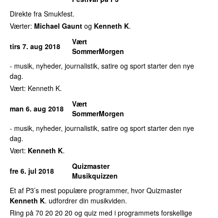
Direkte fra Smukfest.
Værter:
Michael Gaunt
og
Kenneth K
.
Vært
tirs 7. aug 2018
SommerMorgen
- musik, nyheder, journalistik, satire og sport starter den nye
dag.
Vært: Kenneth K.
Vært
man 6. aug 2018
SommerMorgen
- musik, nyheder, journalistik, satire og sport starter den nye
dag.
Vært:
Kenneth K
.
Quizmaster
fre 6. jul 2018
Musikquizzen
Et af P3’s mest populære programmer, hvor Quizmaster
Kenneth K
. udfordrer din musikviden.
Ring på 70 20 20 20 og quiz med i programmets forskellige