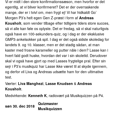
Vi er midt i den store konfirmationssæson, men hvorfor er det
egentlig, at vi bliver konfirmeret? Det er der overraskende
mange, der er i tvivl om, men frygt ej! Vi har hidkaldt Go’
Morgen P3’s helt egen Gen Z-præst i form af
Andreas
Kousholt
, som vender tilbage efter tidligere tiders store succes,
så vi alle kan føle os oplyste. Det er fredag, så vi skal naturligvis
også have en 100-sekunders-quiz, og i dag er der eksklusive
GMP3-ankelsokker på spil. I dag er det også sidste skoledag for
landets 9. og 10. klasser, men er det stadig sådan, at man
kaster med frosne karameller og putter nåle i dem? Lasse kan i
hvert fald godt huske, hvordan det var i sin skoletid. Derudover
skal vi også have gjort op med Lasses frygtelige pral. Efter sin
sejr i P3’s musikquiz har Lasse ikke været til at skyde igennem,
og derfor vil Liva og Andreas udsætte ham for den ultimative
test.
Værter:
Liva Manghezi
,
Lasse Knudsen
&
Andreas
Kousholt
.
Medvirkende:
Kenneth K
, radiovært på Musikquizzen på P4.
Quizmaster
søn 30. dec 2018
Musikquizzen