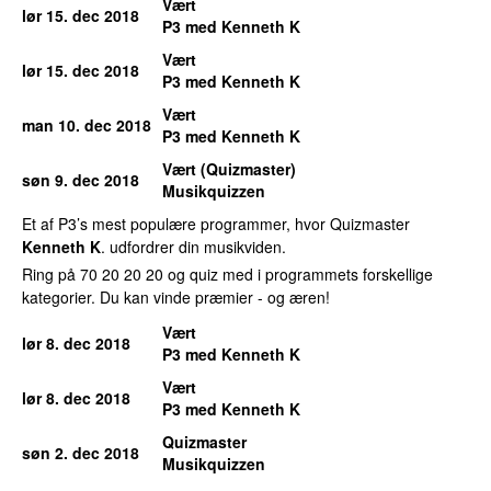
Vært
lør 15. dec 2018
P3 med Kenneth K
Vært
lør 15. dec 2018
P3 med Kenneth K
Vært
man 10. dec 2018
P3 med Kenneth K
Vært (Quizmaster)
søn 9. dec 2018
Musikquizzen
Et af P3’s mest populære programmer, hvor Quizmaster
Kenneth K
. udfordrer din musikviden.
Ring på 70 20 20 20 og quiz med i programmets forskellige
kategorier. Du kan vinde præmier - og æren!
Vært
lør 8. dec 2018
P3 med Kenneth K
Vært
lør 8. dec 2018
P3 med Kenneth K
Quizmaster
søn 2. dec 2018
Musikquizzen