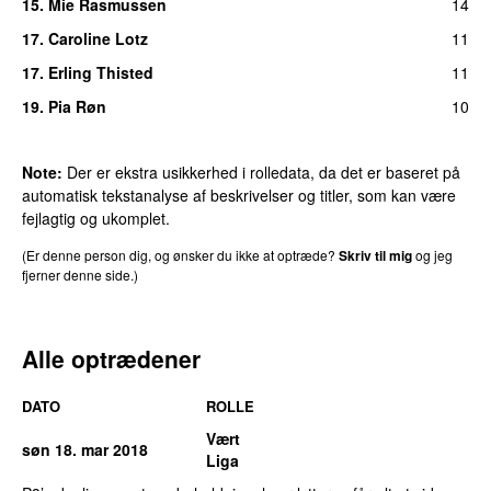
15.
Mie Rasmussen
14
17.
Caroline Lotz
11
17.
Erling Thisted
11
19.
Pia Røn
10
Note:
Der er ekstra usikkerhed i rolledata, da det er baseret på
automatisk tekstanalyse af beskrivelser og titler, som kan være
fejlagtig og ukomplet.
(Er denne person dig, og ønsker du ikke at optræde?
Skriv til mig
og jeg
fjerner denne side.)
Alle optrædener
DATO
ROLLE
Vært
søn 18. mar 2018
Liga