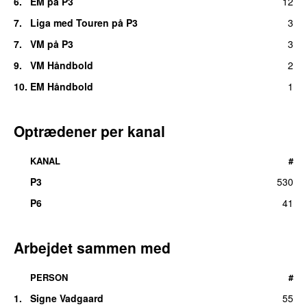
6.
EM på P3
12
7.
Liga med Touren på P3
3
7.
VM på P3
3
9.
VM Håndbold
2
10.
EM Håndbold
1
Optrædener per kanal
KANAL
#
P3
530
P6
41
Arbejdet sammen med
PERSON
#
1.
Signe Vadgaard
55