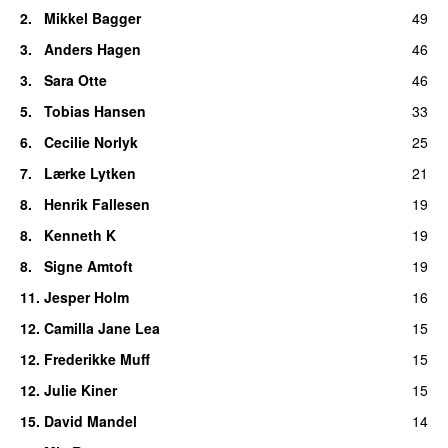
2.
Mikkel Bagger
49
3.
Anders Hagen
46
3.
Sara Otte
46
5.
Tobias Hansen
33
6.
Cecilie Norlyk
25
7.
Lærke Lytken
21
8.
Henrik Fallesen
19
8.
Kenneth K
19
8.
Signe Amtoft
19
11.
Jesper Holm
16
12.
Camilla Jane Lea
15
12.
Frederikke Muff
15
12.
Julie Kiner
15
15.
David Mandel
14