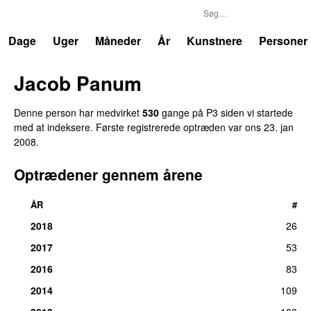
P3
Trends
Dage
Uger
Måneder
År
Kunstnere
Personer
Jacob Panum
Denne person har medvirket
530
gange på P3 siden vi startede
med at indeksere. Første registrerede optræden var
ons 23. jan
2008
.
Optrædener gennem årene
ÅR
#
2018
26
2017
53
2016
83
2014
109