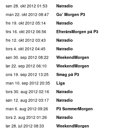
søn 28. okt 2012
01:53
Natradio
man 22. okt 2012
08:47
Go’ Morgen P3
fre 19. okt 2012
05:14
Natradio
tirs 16. okt 2012
06:56
EfterårsMorgen på P3
fre 12. okt 2012
03:43
Natradio
tors 4. okt 2012
04:45
Natradio
søn 30. sep 2012
08:22
WeekendMorgen
lør 22. sep 2012
06:10
WeekendMorgen
ons 19. sep 2012
13:25
Smag på P3
man 10. sep 2012
20:35
Liga
tors 30. aug 2012
02:16
Natradio
søn 12. aug 2012
03:17
Natradio
man 6. aug 2012
09:26
P3 SommerMorgen
tors 2. aug 2012
01:26
Natradio
lør 28. jul 2012
08:33
WeekendMorgen