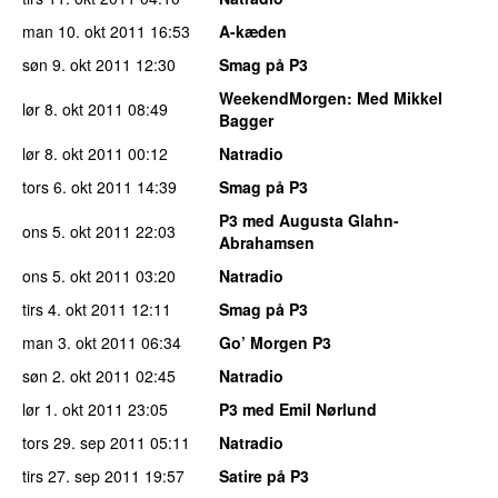
man 10. okt 2011
16:53
A-kæden
søn 9. okt 2011
12:30
Smag på P3
WeekendMorgen
: Med Mikkel
lør 8. okt 2011
08:49
Bagger
lør 8. okt 2011
00:12
Natradio
tors 6. okt 2011
14:39
Smag på P3
P3 med Augusta Glahn-
ons 5. okt 2011
22:03
Abrahamsen
ons 5. okt 2011
03:20
Natradio
tirs 4. okt 2011
12:11
Smag på P3
man 3. okt 2011
06:34
Go’ Morgen P3
søn 2. okt 2011
02:45
Natradio
lør 1. okt 2011
23:05
P3 med Emil Nørlund
tors 29. sep 2011
05:11
Natradio
tirs 27. sep 2011
19:57
Satire på P3