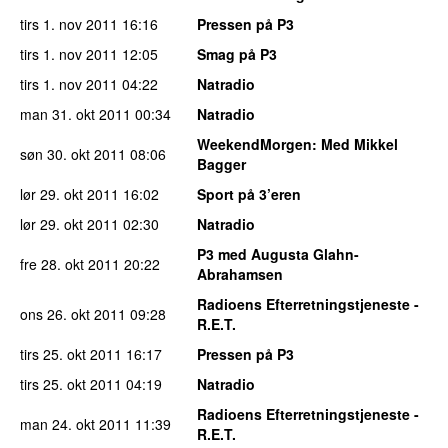
tirs 1. nov 2011
16:16
Pressen på P3
tirs 1. nov 2011
12:05
Smag på P3
tirs 1. nov 2011
04:22
Natradio
man 31. okt 2011
00:34
Natradio
WeekendMorgen
: Med Mikkel
søn 30. okt 2011
08:06
Bagger
lør 29. okt 2011
16:02
Sport på 3’eren
lør 29. okt 2011
02:30
Natradio
P3 med Augusta Glahn-
fre 28. okt 2011
20:22
Abrahamsen
Radioens Efterretningstjeneste -
ons 26. okt 2011
09:28
R.E.T.
tirs 25. okt 2011
16:17
Pressen på P3
tirs 25. okt 2011
04:19
Natradio
Radioens Efterretningstjeneste -
man 24. okt 2011
11:39
R.E.T.