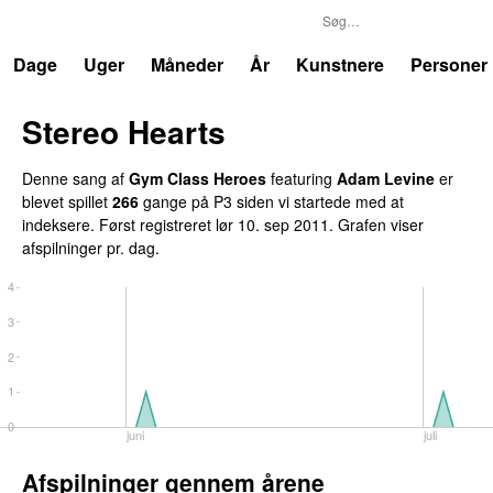
P3
Trends
Dage
Uger
Måneder
År
Kunstnere
Personer
Stereo Hearts
Denne sang af
Gym Class Heroes
featuring
Adam Levine
er
blevet spillet
266
gange på P3 siden vi startede med at
indeksere. Først registreret
lør 10. sep 2011
. Grafen viser
afspilninger pr. dag.
4
3
2
1
0
juni
juli
Afspilninger gennem årene