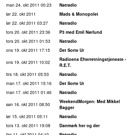
man 24. okt 2011
00:23
Natradio
lør 22. okt 2011
Mads & Monopolet
lør 22. okt 2011
03:27
Natradio
tors 20. okt 2011
23:36
P3 med Emil Nørlund
tors 20. okt 2011
01:53
Natradio
ons 19. okt 2011
17:15
Det Sorte Ur
Radioens Efterretningstjeneste -
ons 19. okt 2011
10:02
R.E.T.
tirs 18. okt 2011
05:53
Natradio
man 17. okt 2011
15:16
Det Sorte Ur
man 17. okt 2011
01:46
Natradio
WeekendMorgen
: Med Mikkel
søn 16. okt 2011
08:50
Bagger
lør 15. okt 2011
05:11
Natradio
tors 13. okt 2011
19:08
Danmark her og der
tirs 11. okt 2011
04:10
Natradio