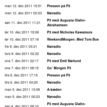
man 12. dec 2011
15:51
Pressen på P3
man 12. dec 2011
02:03
Natradio
P3 med Augusta Glahn-
søn 11. dec 2011
11:21
Abrahamsen
lør 10. dec 2011
19:06
P3 med Nicholas Kawamura
lør 10. dec 2011
07:16
WeekendMorgen
: Med Tom Bue
fre 9. dec 2011
03:21
Natradio
tors 8. dec 2011
02:22
Natradio
ons 7. dec 2011
22:17
P3 med Emil Nørlund
ons 7. dec 2011
08:15
Go’ Morgen P3
tirs 6. dec 2011
17:15
Pressen på P3
tirs 6. dec 2011
04:20
Natradio
man 5. dec 2011
13:08
A-kæden
man 5. dec 2011
00:23
Natradio
P3 med Augusta Glahn-
søn 4. dec 2011
09:10