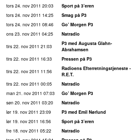
tors 24. nov 2011
20:03
Sport på 3’eren
tors 24. nov 2011
14:25
Smag på P3
tors 24. nov 2011
08:46
Go’ Morgen P3
ons 23. nov 2011
04:25
Natradio
P3 med Augusta Glahn-
tirs 22. nov 2011
21:03
Abrahamsen
tirs 22. nov 2011
16:33
Pressen på P3
Radioens Efterretningstjeneste -
tirs 22. nov 2011
11:56
R.E.T.
tirs 22. nov 2011
00:05
Natradio
man 21. nov 2011
07:03
Go’ Morgen P3
søn 20. nov 2011
03:20
Natradio
lør 19. nov 2011
23:09
P3 med Emil Nørlund
lør 19. nov 2011
16:56
Sport på 3’eren
fre 18. nov 2011
05:22
Natradio
tors 17. nov 2011
15:34
Pressen på P3