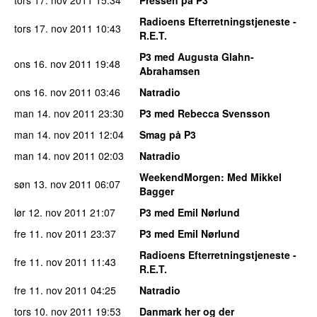
Radioens Efterretningstjeneste -
tors 17. nov 2011
10:43
R.E.T.
P3 med Augusta Glahn-
ons 16. nov 2011
19:48
Abrahamsen
ons 16. nov 2011
03:46
Natradio
man 14. nov 2011
23:30
P3 med Rebecca Svensson
man 14. nov 2011
12:04
Smag på P3
man 14. nov 2011
02:03
Natradio
WeekendMorgen
: Med Mikkel
søn 13. nov 2011
06:07
Bagger
lør 12. nov 2011
21:07
P3 med Emil Nørlund
fre 11. nov 2011
23:37
P3 med Emil Nørlund
Radioens Efterretningstjeneste -
fre 11. nov 2011
11:43
R.E.T.
fre 11. nov 2011
04:25
Natradio
tors 10. nov 2011
19:53
Danmark her og der