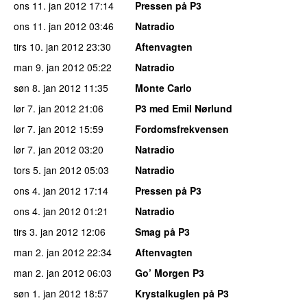
ons 11. jan 2012
17:14
Pressen på P3
ons 11. jan 2012
03:46
Natradio
tirs 10. jan 2012
23:30
Aftenvagten
man 9. jan 2012
05:22
Natradio
søn 8. jan 2012
11:35
Monte Carlo
lør 7. jan 2012
21:06
P3 med Emil Nørlund
lør 7. jan 2012
15:59
Fordomsfrekvensen
lør 7. jan 2012
03:20
Natradio
tors 5. jan 2012
05:03
Natradio
ons 4. jan 2012
17:14
Pressen på P3
ons 4. jan 2012
01:21
Natradio
tirs 3. jan 2012
12:06
Smag på P3
man 2. jan 2012
22:34
Aftenvagten
man 2. jan 2012
06:03
Go’ Morgen P3
søn 1. jan 2012
18:57
Krystalkuglen på P3