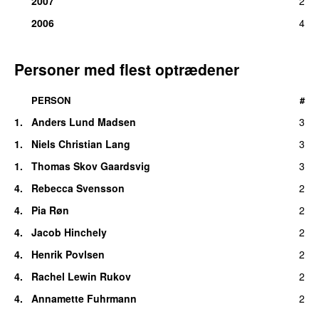
2007
2
2006
4
Personer med flest optrædener
PERSON
#
1.
Anders Lund Madsen
3
1.
Niels Christian Lang
3
1.
Thomas Skov Gaardsvig
3
4.
Rebecca Svensson
2
4.
Pia Røn
2
4.
Jacob Hinchely
2
4.
Henrik Povlsen
2
4.
Rachel Lewin Rukov
2
4.
Annamette Fuhrmann
2