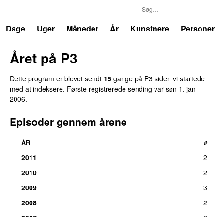
P3
Trends
Dage
Uger
Måneder
År
Kunstnere
Personer
Året på P3
Dette program er blevet sendt
15
gange på P3 siden vi startede
med at indeksere. Første registrerede sending var
søn 1. jan
2006
.
Episoder gennem årene
ÅR
#
2011
2
2010
2
2009
3
2008
2