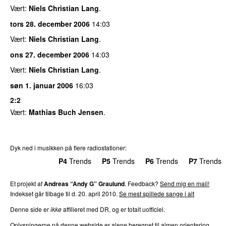
Vært:
Niels Christian Lang
.
tors 28. december 2006
14:03
Vært:
Niels Christian Lang
.
ons 27. december 2006
14:03
Vært:
Niels Christian Lang
.
søn 1. januar 2006
16:03
2:2
Vært:
Mathias Buch Jensen
.
Dyk ned i musikken på flere radiostationer:
P3
Trends
P4
Trends
P5
Trends
P6
Trends
P7
Trends
Et projekt af
Andreas “Andy G” Graulund
. Feedback?
Send mig en mail!
Indekset går tilbage til d. 20. april 2010.
Se mest spillede sange i alt
Denne side er
ikke
affilieret med DR, og er totalt uofficiel.
Oplysningerne på denne webside er alene beregnet til almen orientering.