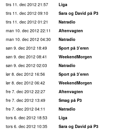
tirs 11. dec 2012
21:57
Liga
tirs 11. dec 2012
09:10
Sara og David på P3
tirs 11. dec 2012
01:21
Natradio
man 10. dec 2012
22:11
Aftenvagten
man 10. dec 2012
04:30
Natradio
søn 9. dec 2012
18:49
Sport på 3’eren
søn 9. dec 2012
08:41
WeekendMorgen
søn 9. dec 2012
02:03
Natradio
lør 8. dec 2012
16:56
Sport på 3’eren
lør 8. dec 2012
06:42
WeekendMorgen
fre 7. dec 2012
22:27
Aftenvagten
fre 7. dec 2012
13:49
Smag på P3
fre 7. dec 2012
04:11
Natradio
tors 6. dec 2012
18:53
Liga
tors 6. dec 2012
10:35
Sara og David på P3