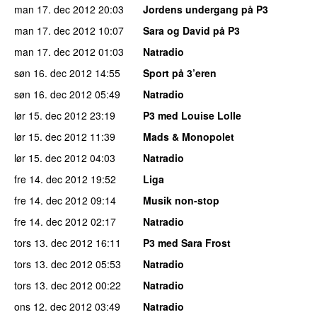
man 17. dec 2012
20:03
Jordens undergang på P3
man 17. dec 2012
10:07
Sara og David på P3
man 17. dec 2012
01:03
Natradio
søn 16. dec 2012
14:55
Sport på 3’eren
søn 16. dec 2012
05:49
Natradio
lør 15. dec 2012
23:19
P3 med Louise Lolle
lør 15. dec 2012
11:39
Mads & Monopolet
lør 15. dec 2012
04:03
Natradio
fre 14. dec 2012
19:52
Liga
fre 14. dec 2012
09:14
Musik non-stop
fre 14. dec 2012
02:17
Natradio
tors 13. dec 2012
16:11
P3 med Sara Frost
tors 13. dec 2012
05:53
Natradio
tors 13. dec 2012
00:22
Natradio
ons 12. dec 2012
03:49
Natradio