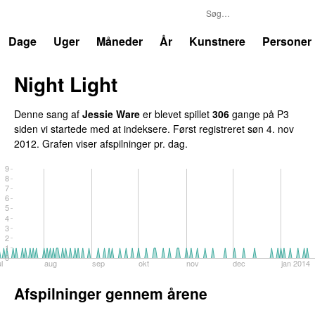
P3
Trends
Dage
Uger
Måneder
År
Kunstnere
Personer
Night Light
UU
Denne sang af
Jessie Ware
er blevet spillet
306
gange på P3
siden vi startede med at indeksere. Først registreret
søn 4. nov
2012
. Grafen viser afspilninger pr. dag.
9
8
7
6
5
4
3
2
1
0
ul
aug
sep
okt
nov
dec
jan 2014
Afspilninger gennem årene