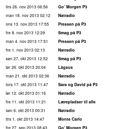
tirs 26. nov 2013
06:56
Go’ Morgen P3
man 18. nov 2013
02:12
Natradio
ons 13. nov 2013
17:55
Pressen på P3
fre 8. nov 2013
12:29
Smag på P3
man 4. nov 2013
17:51
Pressen på P3
fre 1. nov 2013
02:13
Natradio
søn 27. okt 2013
12:52
Smag på P3
lør 26. okt 2013
20:04
Lågsus
man 21. okt 2013
02:36
Natradio
tors 17. okt 2013
11:47
Sara og David på P3
lør 12. okt 2013
01:16
Natradio
fre 11. okt 2013
11:21
Lærepladser til alle
søn 6. okt 2013
00:31
Natradio
tirs 1. okt 2013
14:47
Monte Carlo
fre 27. sep 2013
08:43
Go’ Morgen P3