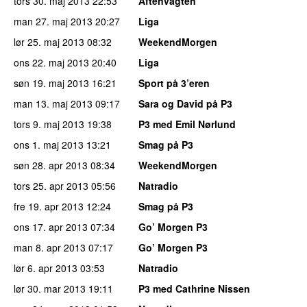
tors 30. maj 2013
22:53
Aftenvagten
man 27. maj 2013
20:27
Liga
lør 25. maj 2013
08:32
WeekendMorgen
ons 22. maj 2013
20:40
Liga
søn 19. maj 2013
16:21
Sport på 3’eren
man 13. maj 2013
09:17
Sara og David på P3
tors 9. maj 2013
19:38
P3 med Emil Nørlund
ons 1. maj 2013
13:21
Smag på P3
søn 28. apr 2013
08:34
WeekendMorgen
tors 25. apr 2013
05:56
Natradio
fre 19. apr 2013
12:24
Smag på P3
ons 17. apr 2013
07:34
Go’ Morgen P3
man 8. apr 2013
07:17
Go’ Morgen P3
lør 6. apr 2013
03:53
Natradio
lør 30. mar 2013
19:11
P3 med Cathrine Nissen