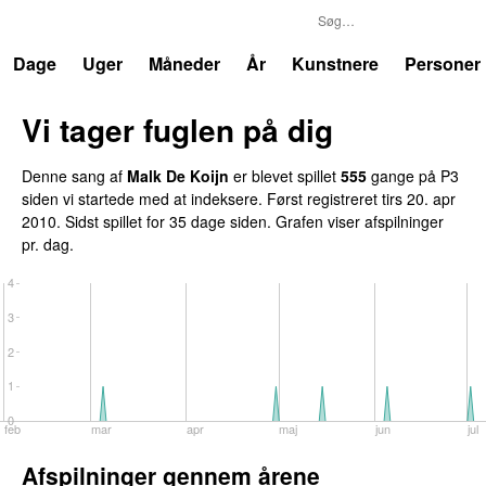
P3
Trends
Dage
Uger
Måneder
År
Kunstnere
Personer
Vi tager fuglen på dig
Denne sang af
Malk De Koijn
er blevet spillet
555
gange på P3
siden vi startede med at indeksere. Først registreret
tirs 20. apr
2010
. Sidst spillet
for 35 dage siden
. Grafen viser afspilninger
pr. dag.
4
3
2
1
0
feb
mar
apr
maj
jun
jul
Afspilninger gennem årene