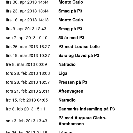
tirs 30. apr 2013
14:44
Monte Carlo
tirs 23. apr 2013
13:44
Smag på P3
tirs 16. apr 2013
14:18
Monte Carlo
tirs 9. apr 2013
12:43
Smag på P3
søn 7. apr 2013
10:10
50 år med P3
tirs 26. mar 2013
16:27
P3 med Louise Lolle
tirs 19. mar 2013
10:37
Sara og David på P3
fre 8. mar 2013
00:09
Natradio
tors 28. feb 2013
18:03
Liga
tors 28. feb 2013
16:57
Pressen på P3
tors 21. feb 2013
23:11
Aftenvagten
fre 15. feb 2013
04:05
Natradio
fre 8. feb 2013
15:11
Danmarks Indsamling på P3
P3 med Augusta Glahn-
søn 3. feb 2013
13:43
Abrahamsen
lør 26. jan 2013
21:18
Lågsus