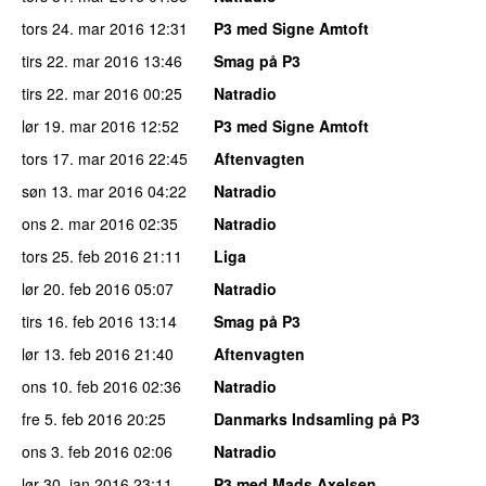
tors 24. mar 2016
12:31
P3 med Signe Amtoft
tirs 22. mar 2016
13:46
Smag på P3
tirs 22. mar 2016
00:25
Natradio
lør 19. mar 2016
12:52
P3 med Signe Amtoft
tors 17. mar 2016
22:45
Aftenvagten
søn 13. mar 2016
04:22
Natradio
ons 2. mar 2016
02:35
Natradio
tors 25. feb 2016
21:11
Liga
lør 20. feb 2016
05:07
Natradio
tirs 16. feb 2016
13:14
Smag på P3
lør 13. feb 2016
21:40
Aftenvagten
ons 10. feb 2016
02:36
Natradio
fre 5. feb 2016
20:25
Danmarks Indsamling på P3
ons 3. feb 2016
02:06
Natradio
lør 30. jan 2016
23:11
P3 med Mads Axelsen