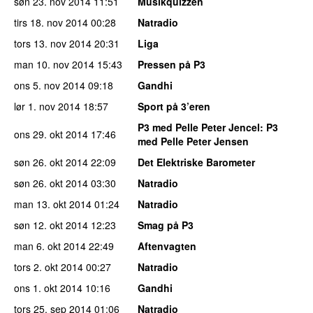
søn 23. nov 2014
11:51
Musikquizzen
tirs 18. nov 2014
00:28
Natradio
tors 13. nov 2014
20:31
Liga
man 10. nov 2014
15:43
Pressen på P3
ons 5. nov 2014
09:18
Gandhi
lør 1. nov 2014
18:57
Sport på 3’eren
P3 med Pelle Peter Jencel
: P3
ons 29. okt 2014
17:46
med Pelle Peter Jensen
søn 26. okt 2014
22:09
Det Elektriske Barometer
søn 26. okt 2014
03:30
Natradio
man 13. okt 2014
01:24
Natradio
søn 12. okt 2014
12:23
Smag på P3
man 6. okt 2014
22:49
Aftenvagten
tors 2. okt 2014
00:27
Natradio
ons 1. okt 2014
10:16
Gandhi
tors 25. sep 2014
01:06
Natradio