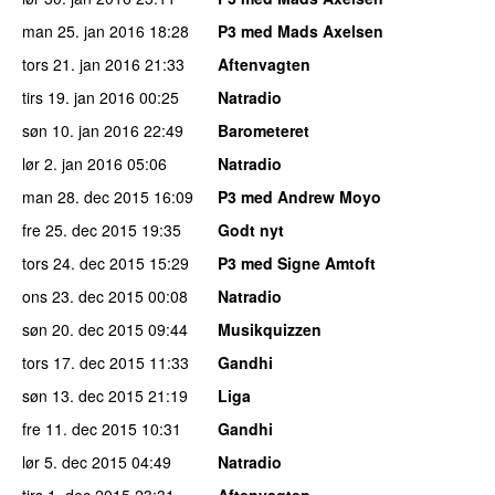
man 25. jan 2016
18:28
P3 med Mads Axelsen
tors 21. jan 2016
21:33
Aftenvagten
tirs 19. jan 2016
00:25
Natradio
søn 10. jan 2016
22:49
Barometeret
lør 2. jan 2016
05:06
Natradio
man 28. dec 2015
16:09
P3 med Andrew Moyo
fre 25. dec 2015
19:35
Godt nyt
tors 24. dec 2015
15:29
P3 med Signe Amtoft
ons 23. dec 2015
00:08
Natradio
søn 20. dec 2015
09:44
Musikquizzen
tors 17. dec 2015
11:33
Gandhi
søn 13. dec 2015
21:19
Liga
fre 11. dec 2015
10:31
Gandhi
lør 5. dec 2015
04:49
Natradio
tirs 1. dec 2015
23:31
Aftenvagten