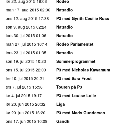
lør 22. aug 2015
19:08
Rodeo
man 17. aug 2015
02:06
Natradio
ons 12. aug 2015
17:38
P3 med Gyrith Cecilie Ross
søn 9. aug 2015
02:24
Natradio
tors 30. jul 2015
01:06
Natradio
man 27. jul 2015
10:14
Rodeo Parlamentet
tors 23. jul 2015
01:35
Natradio
søn 19. jul 2015
10:23
Sommerprogrammet
ons 15. jul 2015
22:09
P3 med Nicholas Kawamura
fre 10. jul 2015
20:21
P3 med Sara Frost
tirs 7. jul 2015
15:56
Touren på P3
lør 4. jul 2015
19:17
P3 med Louise Lolle
lør 20. jun 2015
20:32
Liga
lør 20. jun 2015
16:20
P3 med Mads Gundersen
ons 17. jun 2015
10:09
Gandhi