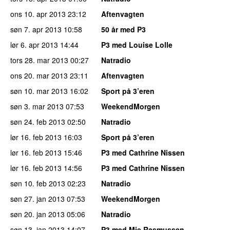
ons 10. apr 2013
23:12
Aftenvagten
søn 7. apr 2013
10:58
50 år med P3
lør 6. apr 2013
14:44
P3 med Louise Lolle
tors 28. mar 2013
00:27
Natradio
ons 20. mar 2013
23:11
Aftenvagten
søn 10. mar 2013
16:02
Sport på 3’eren
søn 3. mar 2013
07:53
WeekendMorgen
søn 24. feb 2013
02:50
Natradio
lør 16. feb 2013
16:03
Sport på 3’eren
lør 16. feb 2013
15:46
P3 med Cathrine Nissen
lør 16. feb 2013
14:56
P3 med Cathrine Nissen
søn 10. feb 2013
02:23
Natradio
søn 27. jan 2013
07:53
WeekendMorgen
søn 20. jan 2013
05:06
Natradio
søn 13. jan 2013
14:07
P3 med Mie Rasmussen