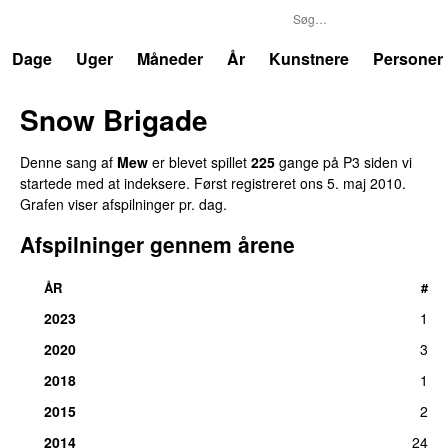
P3
Trends
Dage
Uger
Måneder
År
Kunstnere
Personer
Snow Brigade
Denne sang af
Mew
er blevet spillet
225
gange på P3 siden vi
startede med at indeksere. Først registreret
ons 5. maj 2010
.
Grafen viser afspilninger pr. dag.
Afspilninger gennem årene
ÅR
#
2023
1
2020
3
2018
1
2015
2
2014
24