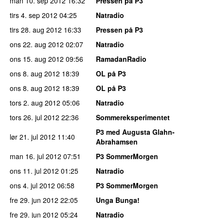
man 10. sep 2012
16:32
Pressen på P3
tirs 4. sep 2012
04:25
Natradio
tirs 28. aug 2012
16:33
Pressen på P3
ons 22. aug 2012
02:07
Natradio
ons 15. aug 2012
09:56
RamadanRadio
ons 8. aug 2012
18:39
OL på P3
ons 8. aug 2012
18:39
OL på P3
tors 2. aug 2012
05:06
Natradio
tors 26. jul 2012
22:36
Sommereksperimentet
P3 med Augusta Glahn-
lør 21. jul 2012
11:40
Abrahamsen
man 16. jul 2012
07:51
P3 SommerMorgen
ons 11. jul 2012
01:25
Natradio
ons 4. jul 2012
06:58
P3 SommerMorgen
fre 29. jun 2012
22:05
Unga Bunga!
fre 29. jun 2012
05:24
Natradio