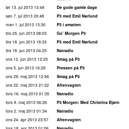
lør 13. jul 2013
13:49
De gode gamle dage
søn 7. jul 2013
20:48
P3 med Emil Nørlund
man 1. jul 2013
13:30
P3 i smatten
tirs 25. jun 2013
08:03
Go’ Morgen P3
tirs 18. jun 2013
18:33
P3 med Emil Nørlund
tirs 18. jun 2013
04:25
Natradio
ons 12. jun 2013
12:25
Smag på P3
ons 5. jun 2013
16:29
Pressen på P3
ons 29. maj 2013
12:56
Smag på P3
ons 22. maj 2013
21:22
Aftenvagten
tors 16. maj 2013
01:35
Natradio
tors 9. maj 2013
06:26
P3 Morgen
: Med Christina Bjørn
tors 2. maj 2013
01:34
Natradio
ons 24. apr 2013
23:57
Aftenvagten
tors 18. apr 2013
01:06
Natradio