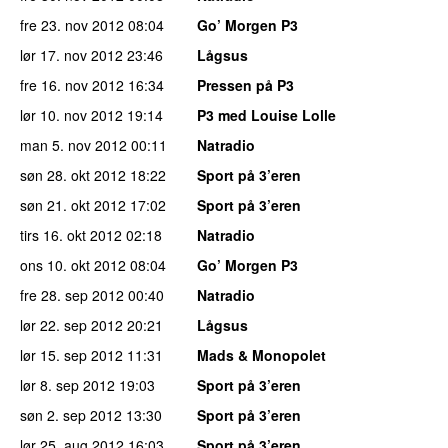
fre 23. nov 2012
08:04
Go’ Morgen P3
lør 17. nov 2012
23:46
Lågsus
fre 16. nov 2012
16:34
Pressen på P3
lør 10. nov 2012
19:14
P3 med Louise Lolle
man 5. nov 2012
00:11
Natradio
søn 28. okt 2012
18:22
Sport på 3’eren
søn 21. okt 2012
17:02
Sport på 3’eren
tirs 16. okt 2012
02:18
Natradio
ons 10. okt 2012
08:04
Go’ Morgen P3
fre 28. sep 2012
00:40
Natradio
lør 22. sep 2012
20:21
Lågsus
lør 15. sep 2012
11:31
Mads & Monopolet
lør 8. sep 2012
19:03
Sport på 3’eren
søn 2. sep 2012
13:30
Sport på 3’eren
lør 25. aug 2012
16:03
Sport på 3’eren