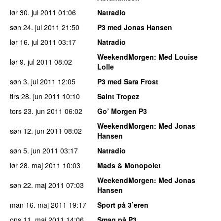
lør 30. jul 2011
01:06
Natradio
søn 24. jul 2011
21:50
P3 med Jonas Hansen
lør 16. jul 2011
03:17
Natradio
WeekendMorgen
: Med Louise
lør 9. jul 2011
08:02
Lolle
søn 3. jul 2011
12:05
P3 med Sara Frost
tirs 28. jun 2011
10:10
Saint Tropez
tors 23. jun 2011
06:02
Go’ Morgen P3
WeekendMorgen
: Med Jonas
søn 12. jun 2011
08:02
Hansen
søn 5. jun 2011
03:17
Natradio
lør 28. maj 2011
10:03
Mads & Monopolet
WeekendMorgen
: Med Jonas
søn 22. maj 2011
07:03
Hansen
man 16. maj 2011
19:17
Sport på 3’eren
ons 11. maj 2011
14:06
Smag på P3