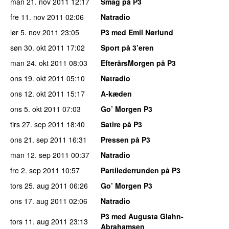
man 21. nov 2011
12:17
Smag på P3
fre 11. nov 2011
02:06
Natradio
lør 5. nov 2011
23:05
P3 med Emil Nørlund
søn 30. okt 2011
17:02
Sport på 3’eren
man 24. okt 2011
08:03
EfterårsMorgen på P3
ons 19. okt 2011
05:10
Natradio
ons 12. okt 2011
15:17
A-kæden
ons 5. okt 2011
07:03
Go’ Morgen P3
tirs 27. sep 2011
18:40
Satire på P3
ons 21. sep 2011
16:31
Pressen på P3
man 12. sep 2011
00:37
Natradio
fre 2. sep 2011
10:57
Partilederrunden på P3
tors 25. aug 2011
06:26
Go’ Morgen P3
ons 17. aug 2011
02:06
Natradio
P3 med Augusta Glahn-
tors 11. aug 2011
23:13
Abrahamsen