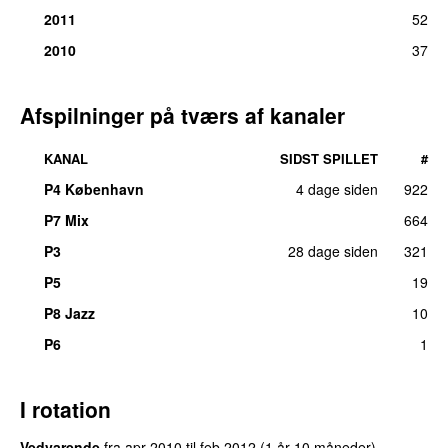
2011
52
2010
37
Afspilninger på tværs af kanaler
KANAL
SIDST SPILLET
#
P4 København
4 dage siden
922
P7 Mix
664
P3
28 dage siden
321
P5
19
P8 Jazz
10
P6
1
I rotation
Vedvarende
fra
apr 2010
til
feb 2012
(1 år 10 måneder)