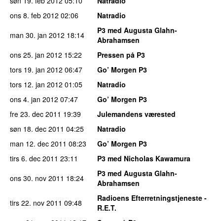
søn 19. feb 2012
05:10
Natradio
ons 8. feb 2012
02:06
Natradio
P3 med Augusta Glahn-
man 30. jan 2012
18:14
Abrahamsen
ons 25. jan 2012
15:22
Pressen på P3
tors 19. jan 2012
06:47
Go’ Morgen P3
tors 12. jan 2012
01:05
Natradio
ons 4. jan 2012
07:47
Go’ Morgen P3
fre 23. dec 2011
19:39
Julemandens værested
søn 18. dec 2011
04:25
Natradio
man 12. dec 2011
08:23
Go’ Morgen P3
tirs 6. dec 2011
23:11
P3 med Nicholas Kawamura
P3 med Augusta Glahn-
ons 30. nov 2011
18:24
Abrahamsen
Radioens Efterretningstjeneste -
tirs 22. nov 2011
09:48
R.E.T.