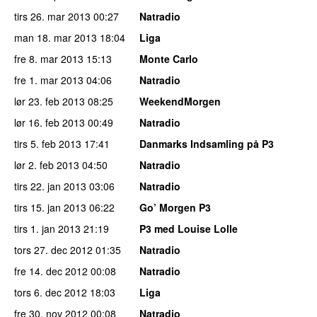
tirs 26. mar 2013
00:27
Natradio
man 18. mar 2013
18:04
Liga
fre 8. mar 2013
15:13
Monte Carlo
fre 1. mar 2013
04:06
Natradio
lør 23. feb 2013
08:25
WeekendMorgen
lør 16. feb 2013
00:49
Natradio
tirs 5. feb 2013
17:41
Danmarks Indsamling på P3
lør 2. feb 2013
04:50
Natradio
tirs 22. jan 2013
03:06
Natradio
tirs 15. jan 2013
06:22
Go’ Morgen P3
tirs 1. jan 2013
21:19
P3 med Louise Lolle
tors 27. dec 2012
01:35
Natradio
fre 14. dec 2012
00:08
Natradio
tors 6. dec 2012
18:03
Liga
fre 30. nov 2012
00:08
Natradio