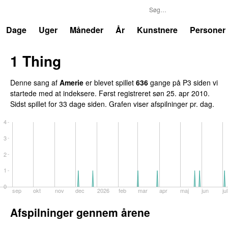
P3
Trends
Dage
Uger
Måneder
År
Kunstnere
Personer
1 Thing
Denne sang af
Amerie
er blevet spillet
636
gange på P3 siden vi
startede med at indeksere. Først registreret
søn 25. apr 2010
.
Sidst spillet
for 33 dage siden
. Grafen viser afspilninger pr. dag.
4
3
2
1
0
g
sep
okt
nov
dec
2026
feb
mar
apr
maj
jun
jul
Afspilninger gennem årene