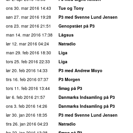
ons 30. mar 2016
14:43
Tue og Tony
søn 27. mar 2016
19:28
P3 med Svenne Lund Jensen
ons 23. mar 2016
21:51
Genopstået på P3
man 14. mar 2016
17:38
Lågsus
lør 12. mar 2016
04:24
Natradio
man 29. feb 2016
18:30
Liga
tors 25. feb 2016
22:33
Liga
lør 20. feb 2016
14:33
P3 med Andrew Moyo
tirs 16. feb 2016
07:37
P3 Morgen
tors 11. feb 2016
13:44
Smag på P3
lør 6. feb 2016
21:57
Danmarks Indsamling på P3
ons 3. feb 2016
14:26
Danmarks Indsamling på P3
lør 30. jan 2016
18:35
P3 med Svenne Lund Jensen
tirs 26. jan 2016
04:23
Natradio
fre 22. jan 2016
13:38
Smag på P3