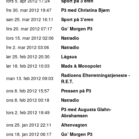
tors 5. apr 2012
17:24
Sport på 3’eren
fre 30. mar 2012
19:47
P3 med Christina Bjørn
søn 25. mar 2012
16:11
Sport på 3’eren
tirs 20. mar 2012
07:17
Go’ Morgen P3
tors 15. mar 2012
02:06
Natradio
fre 2. mar 2012
03:06
Natradio
lør 25. feb 2012
20:30
Lågsus
lør 18. feb 2012
10:03
Mads & Monopolet
Radioens Efterretningstjeneste -
man 13. feb 2012
09:03
R.E.T.
ons 8. feb 2012
15:57
Pressen på P3
ons 8. feb 2012
00:18
Natradio
P3 med Augusta Glahn-
tors 2. feb 2012
19:49
Abrahamsen
ons 25. jan 2012
22:11
Aftenvagten
ons 18. jan 2012
06:17
Go’ Morgen P3