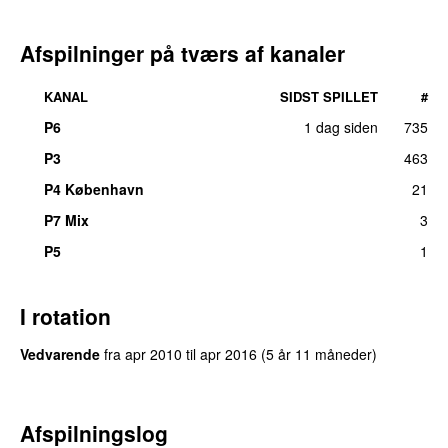
Afspilninger på tværs af kanaler
KANAL
SIDST SPILLET
#
P6
1 dag siden
735
P3
463
P4 København
21
P7 Mix
3
P5
1
I rotation
Vedvarende
fra
apr 2010
til
apr 2016
(5 år 11 måneder)
Afspilningslog