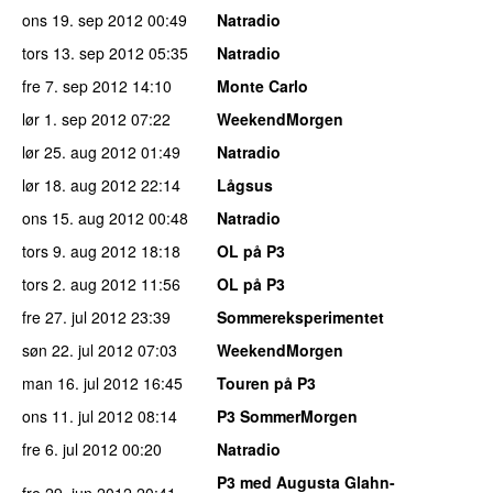
ons 19. sep 2012
00:49
Natradio
tors 13. sep 2012
05:35
Natradio
fre 7. sep 2012
14:10
Monte Carlo
lør 1. sep 2012
07:22
WeekendMorgen
lør 25. aug 2012
01:49
Natradio
lør 18. aug 2012
22:14
Lågsus
ons 15. aug 2012
00:48
Natradio
tors 9. aug 2012
18:18
OL på P3
tors 2. aug 2012
11:56
OL på P3
fre 27. jul 2012
23:39
Sommereksperimentet
søn 22. jul 2012
07:03
WeekendMorgen
man 16. jul 2012
16:45
Touren på P3
ons 11. jul 2012
08:14
P3 SommerMorgen
fre 6. jul 2012
00:20
Natradio
P3 med Augusta Glahn-
fre 29. jun 2012
20:41