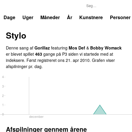
P3
Trends
Dage
Uger
Måneder
År
Kunstnere
Personer
Stylo
Denne sang af
Gorillaz
featuring
Mos Def
&
Bobby Womack
er blevet spillet
463
gange på P3 siden vi startede med at
indeksere. Først registreret
ons 21. apr 2010
. Grafen viser
afspilninger pr. dag.
4
3
2
1
0
december
Afspilninger gennem årene