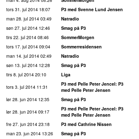
tors 31. jul 2014
18:07
P3 med Svenne Lund Jensen
man 28. jul 2014
03:49
Natradio
søn 27. jul 2014
12:46
Smag på P3
tirs 22. jul 2014
08:46
SommerMorgen
tors 17. jul 2014
09:04
Sommerresidensen
man 14. jul 2014
02:49
Natradio
søn 13. jul 2014
12:28
Smag på P3
tirs 8. jul 2014
20:10
Liga
P3 med Pelle Peter Jencel
: P3
tors 3. jul 2014
11:31
med Pelle Peter Jensen
lør 28. jun 2014
12:35
Smag på P3
P3 med Pelle Peter Jencel
: P3
lør 28. jun 2014
09:17
med Pelle Peter Jensen
fre 27. jun 2014
23:18
P3 med Cathrine Nissen
man 23. jun 2014
13:26
Smag på P3