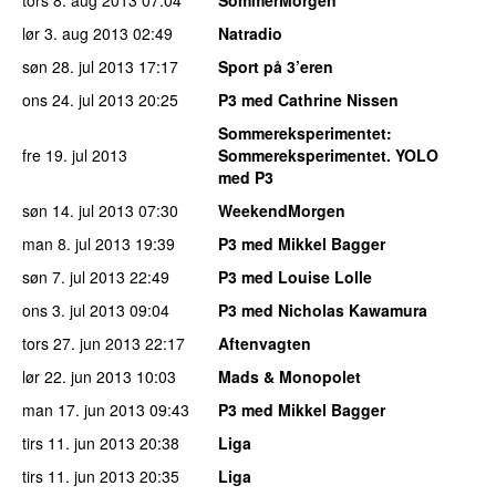
lør 3. aug 2013
02:49
Natradio
søn 28. jul 2013
17:17
Sport på 3’eren
ons 24. jul 2013
20:25
P3 med Cathrine Nissen
Sommereksperimentet
:
fre 19. jul 2013
Sommereksperimentet. YOLO
med P3
søn 14. jul 2013
07:30
WeekendMorgen
man 8. jul 2013
19:39
P3 med Mikkel Bagger
søn 7. jul 2013
22:49
P3 med Louise Lolle
ons 3. jul 2013
09:04
P3 med Nicholas Kawamura
tors 27. jun 2013
22:17
Aftenvagten
lør 22. jun 2013
10:03
Mads & Monopolet
man 17. jun 2013
09:43
P3 med Mikkel Bagger
tirs 11. jun 2013
20:38
Liga
tirs 11. jun 2013
20:35
Liga