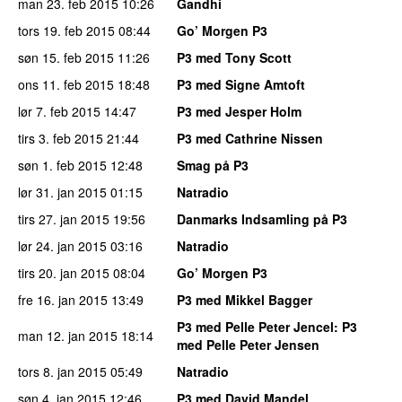
man 23. feb 2015
10:26
Gandhi
tors 19. feb 2015
08:44
Go’ Morgen P3
søn 15. feb 2015
11:26
P3 med Tony Scott
ons 11. feb 2015
18:48
P3 med Signe Amtoft
lør 7. feb 2015
14:47
P3 med Jesper Holm
tirs 3. feb 2015
21:44
P3 med Cathrine Nissen
søn 1. feb 2015
12:48
Smag på P3
lør 31. jan 2015
01:15
Natradio
tirs 27. jan 2015
19:56
Danmarks Indsamling på P3
lør 24. jan 2015
03:16
Natradio
tirs 20. jan 2015
08:04
Go’ Morgen P3
fre 16. jan 2015
13:49
P3 med Mikkel Bagger
P3 med Pelle Peter Jencel
: P3
man 12. jan 2015
18:14
med Pelle Peter Jensen
tors 8. jan 2015
05:49
Natradio
søn 4. jan 2015
12:46
P3 med David Mandel