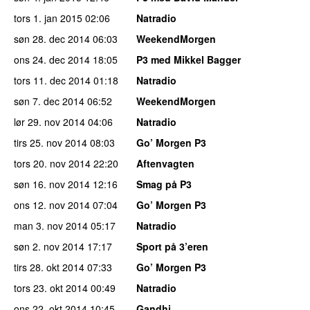
tors 1. jan 2015
02:06
Natradio
søn 28. dec 2014
06:03
WeekendMorgen
ons 24. dec 2014
18:05
P3 med Mikkel Bagger
tors 11. dec 2014
01:18
Natradio
søn 7. dec 2014
06:52
WeekendMorgen
lør 29. nov 2014
04:06
Natradio
tirs 25. nov 2014
08:03
Go’ Morgen P3
tors 20. nov 2014
22:20
Aftenvagten
søn 16. nov 2014
12:16
Smag på P3
ons 12. nov 2014
07:04
Go’ Morgen P3
man 3. nov 2014
05:17
Natradio
søn 2. nov 2014
17:17
Sport på 3’eren
tirs 28. okt 2014
07:33
Go’ Morgen P3
tors 23. okt 2014
00:49
Natradio
ons 22. okt 2014
10:45
Gandhi