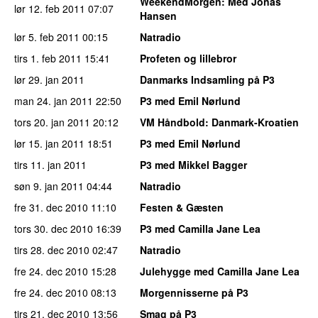
WeekendMorgen
: Med Jonas
lør 12. feb 2011
07:07
Hansen
lør 5. feb 2011
00:15
Natradio
tirs 1. feb 2011
15:41
Profeten og lillebror
lør 29. jan 2011
Danmarks Indsamling på P3
man 24. jan 2011
22:50
P3 med Emil Nørlund
tors 20. jan 2011
20:12
VM Håndbold
: Danmark-Kroatien
lør 15. jan 2011
18:51
P3 med Emil Nørlund
tirs 11. jan 2011
P3 med Mikkel Bagger
søn 9. jan 2011
04:44
Natradio
fre 31. dec 2010
11:10
Festen & Gæsten
tors 30. dec 2010
16:39
P3 med Camilla Jane Lea
tirs 28. dec 2010
02:47
Natradio
fre 24. dec 2010
15:28
Julehygge med Camilla Jane Lea
fre 24. dec 2010
08:13
Morgennisserne på P3
tirs 21. dec 2010
13:56
Smag på P3