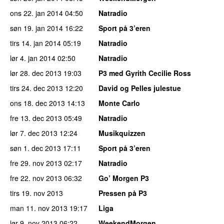
ons 22. jan 2014
04:50
Natradio
søn 19. jan 2014
16:22
Sport på 3’eren
tirs 14. jan 2014
05:19
Natradio
lør 4. jan 2014
02:50
Natradio
lør 28. dec 2013
19:03
P3 med Gyrith Cecilie Ross
tirs 24. dec 2013
12:20
David og Pelles julestue
ons 18. dec 2013
14:13
Monte Carlo
fre 13. dec 2013
05:49
Natradio
lør 7. dec 2013
12:24
Musikquizzen
søn 1. dec 2013
17:11
Sport på 3’eren
fre 29. nov 2013
02:17
Natradio
fre 22. nov 2013
06:32
Go’ Morgen P3
tirs 19. nov 2013
Pressen på P3
man 11. nov 2013
19:17
Liga
lør 9. nov 2013
06:22
WeekendMorgen