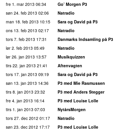
fre 1. mar 2013
06:34
Go’ Morgen P3
søn 24. feb 2013
02:06
Natradio
man 18. feb 2013
10:15
Sara og David på P3
ons 13. feb 2013
02:17
Natradio
tors 7. feb 2013
17:31
Danmarks Indsamling på P3
lør 2. feb 2013
05:49
Natradio
lør 26. jan 2013
13:57
Musikquizzen
tirs 22. jan 2013
21:41
Aftenvagten
tors 17. jan 2013
09:19
Sara og David på P3
søn 13. jan 2013
14:36
P3 med Mie Rasmussen
tirs 8. jan 2013
23:32
P3 med Anders Stegger
fre 4. jan 2013
16:14
P3 med Louise Lolle
tirs 1. jan 2013
07:03
NytårsMorgen
tors 27. dec 2012
01:17
Natradio
søn 23. dec 2012
17:17
P3 med Louise Lolle