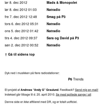
lør 8. dec 2012
Mads & Monopolet
lør 8. dec 2012
01:03
Natradio
fre 7. dec 2012
12:48
Smag på P3
tors 6. dec 2012
05:31
Natradio
ons 5. dec 2012
01:42
Natradio
tirs 4. dec 2012
09:37
Sara og David på P3
søn 2. dec 2012
00:52
Natradio
↑ Gå til sidens top
Dyk ned i musikken på flere radiostationer:
P3
Trends
P4
Trends
P5
Trends
P6
Trends
P7
Trends
Et projekt af
Andreas “Andy G” Graulund
. Feedback?
Send mig en mail!
Indekset går tilbage til d. 20. april 2010.
Se mest spillede sange i alt
Denne side er
ikke
affilieret med DR, og er totalt uofficiel.