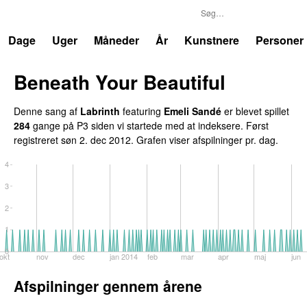
P3
Trends
Dage
Uger
Måneder
År
Kunstnere
Personer
Beneath Your Beautiful
Denne sang af
Labrinth
featuring
Emeli Sandé
er blevet spillet
284
gange på P3 siden vi startede med at indeksere. Først
registreret
søn 2. dec 2012
. Grafen viser afspilninger pr. dag.
4
3
2
1
0
okt
nov
dec
jan 2014
feb
mar
apr
maj
jun
Afspilninger gennem årene