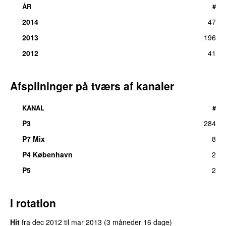
ÅR
#
2014
47
2013
196
2012
41
Afspilninger på tværs af kanaler
KANAL
#
P3
284
P7 Mix
8
P4 København
2
P5
2
I rotation
Hit
fra
dec 2012
til
mar 2013
(3 måneder 16 dage)