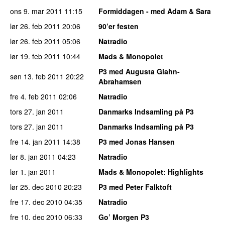
ons 9. mar 2011
11:15
Formiddagen - med Adam & Sara
lør 26. feb 2011
20:06
90’er festen
lør 26. feb 2011
05:06
Natradio
lør 19. feb 2011
10:44
Mads & Monopolet
P3 med Augusta Glahn-
søn 13. feb 2011
20:22
Abrahamsen
fre 4. feb 2011
02:06
Natradio
tors 27. jan 2011
Danmarks Indsamling på P3
tors 27. jan 2011
Danmarks Indsamling på P3
fre 14. jan 2011
14:38
P3 med Jonas Hansen
lør 8. jan 2011
04:23
Natradio
lør 1. jan 2011
Mads & Monopolet
: Highlights
lør 25. dec 2010
20:23
P3 med Peter Falktoft
fre 17. dec 2010
04:35
Natradio
fre 10. dec 2010
06:33
Go’ Morgen P3