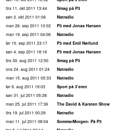
tirs 11. okt 2011
13:44
Smag på P3
søn 2. okt 2011
01:06
Natradio
man 26. sep 2011
10:02
P3 med Jonas Hansen
man 19. sep 2011
04:06
Natradio
lør 10. sep 2011
23:17
P3 med Emil Nørlund
søn 4. sep 2011
18:16
P3 med Jonas Hansen
tirs 30. aug 2011
12:50
Smag på P3
ons 24. aug 2011
01:24
Natradio
man 15. aug 2011
05:33
Natradio
lør 6. aug 2011
19:03
Sport på 3’eren
søn 31. jul 2011
05:38
Natradio
man 25. jul 2011
17:36
The David & Karsten Show
tirs 19. jul 2011
00:29
Natradio
man 11. jul 2011
08:04
SommerMorgen
: På P3
tirs 5. jul 2011
02:14
Natradio