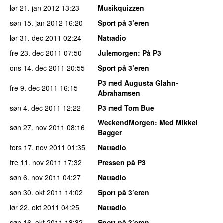
lør 21. jan 2012
13:23
Musikquizzen
søn 15. jan 2012
16:20
Sport på 3’eren
lør 31. dec 2011
02:24
Natradio
fre 23. dec 2011
07:50
Julemorgen
: På P3
ons 14. dec 2011
20:55
Sport på 3’eren
P3 med Augusta Glahn-
fre 9. dec 2011
16:15
Abrahamsen
søn 4. dec 2011
12:22
P3 med Tom Bue
WeekendMorgen
: Med Mikkel
søn 27. nov 2011
08:16
Bagger
tors 17. nov 2011
01:35
Natradio
fre 11. nov 2011
17:32
Pressen på P3
søn 6. nov 2011
04:27
Natradio
søn 30. okt 2011
14:02
Sport på 3’eren
lør 22. okt 2011
04:25
Natradio
søn 16. okt 2011
18:32
Sport på 3’eren