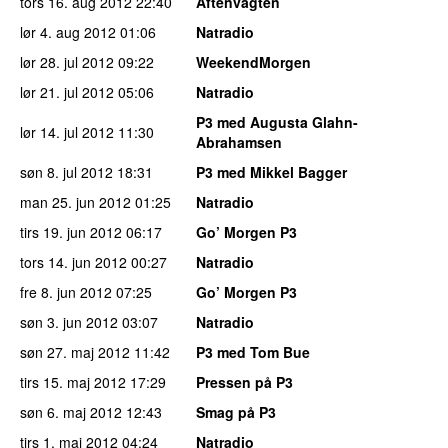
tors 16. aug 2012
22:40
Aftenvagten
lør 4. aug 2012
01:06
Natradio
lør 28. jul 2012
09:22
WeekendMorgen
lør 21. jul 2012
05:06
Natradio
P3 med Augusta Glahn-
lør 14. jul 2012
11:30
Abrahamsen
søn 8. jul 2012
18:31
P3 med Mikkel Bagger
man 25. jun 2012
01:25
Natradio
tirs 19. jun 2012
06:17
Go’ Morgen P3
tors 14. jun 2012
00:27
Natradio
fre 8. jun 2012
07:25
Go’ Morgen P3
søn 3. jun 2012
03:07
Natradio
søn 27. maj 2012
11:42
P3 med Tom Bue
tirs 15. maj 2012
17:29
Pressen på P3
søn 6. maj 2012
12:43
Smag på P3
tirs 1. maj 2012
04:24
Natradio