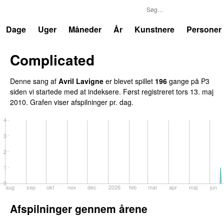
P3
Trends
Dage
Uger
Måneder
År
Kunstnere
Personer
Complicated
UU
Denne sang af
Avril Lavigne
er blevet spillet
196
gange på P3
siden vi startede med at indeksere. Først registreret
tors 13. maj
2010
. Grafen viser afspilninger pr. dag.
4
3
2
1
0
aug
sep
okt
nov
dec
2026
feb
mar
apr
maj
jun
Afspilninger gennem årene