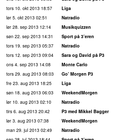
tors 10. okt 2013
18:57
Liga
lør 5. okt 2013
02:51
Natradio
lør 28. sep 2013
12:14
Musikquizzen
søn 22. sep 2013
14:31
Sport på 3’eren
tors 19. sep 2013
05:37
Natradio
tors 12. sep 2013
09:04
Sara og David på P3
ons 4. sep 2013
14:08
Monte Carlo
tors 29. aug 2013
08:03
Go’ Morgen P3
fre 23. aug 2013
18:25
Liga
søn 18. aug 2013
06:03
WeekendMorgen
lør 10. aug 2013
02:10
Natradio
tirs 6. aug 2013
20:42
P3 med Mikkel Bagger
lør 3. aug 2013
07:38
WeekendMorgen
man 29. jul 2013
02:49
Natradio
søn 28. jul 2013
18:44
Sport på 3’eren