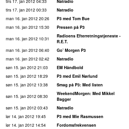
tirs 17. jan 2012
04:33
Natradio
tirs 17. jan 2012
00:33
Natradio
man 16. jan 2012
20:26
P3 med Tom Bue
man 16. jan 2012
15:30
Pressen på P3
Radioens Efterretningstjeneste -
man 16. jan 2012
10:31
R.E.T.
man 16. jan 2012
06:40
Go’ Morgen P3
man 16. jan 2012
02:42
Natradio
søn 15. jan 2012
21:03
EM Håndbold
søn 15. jan 2012
18:29
P3 med Emil Nørlund
søn 15. jan 2012
13:38
Smag på P3
: Med listen
WeekendMorgen
: Med Mikkel
søn 15. jan 2012
08:30
Bagger
søn 15. jan 2012
03:43
Natradio
lør 14. jan 2012
19:45
P3 med Mie Rasmussen
lør 14. jan 2012
14:54
Fordomsfrekvensen