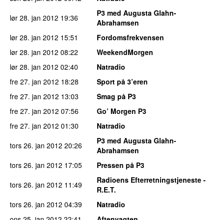
P3 med Augusta Glahn-
lør 28. jan 2012
19:36
Abrahamsen
lør 28. jan 2012
15:51
Fordomsfrekvensen
lør 28. jan 2012
08:22
WeekendMorgen
lør 28. jan 2012
02:40
Natradio
fre 27. jan 2012
18:28
Sport på 3’eren
fre 27. jan 2012
13:03
Smag på P3
fre 27. jan 2012
07:56
Go’ Morgen P3
fre 27. jan 2012
01:30
Natradio
P3 med Augusta Glahn-
tors 26. jan 2012
20:26
Abrahamsen
tors 26. jan 2012
17:05
Pressen på P3
Radioens Efterretningstjeneste -
tors 26. jan 2012
11:49
R.E.T.
tors 26. jan 2012
04:39
Natradio
ons 25. jan 2012
22:41
Aftenvagten