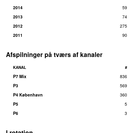
2014
59
2013
74
2012
275
2011
90
Afspilninger på tværs af kanaler
KANAL
#
P7 Mix
836
P3
569
UU
P4 København
360
P5
5
P6
3
I rotation