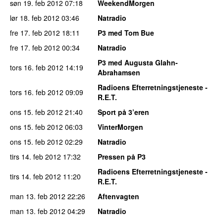
søn 19. feb 2012
07:18
WeekendMorgen
lør 18. feb 2012
03:46
Natradio
fre 17. feb 2012
18:11
P3 med Tom Bue
fre 17. feb 2012
00:34
Natradio
P3 med Augusta Glahn-
tors 16. feb 2012
14:19
Abrahamsen
Radioens Efterretningstjeneste -
tors 16. feb 2012
09:09
R.E.T.
ons 15. feb 2012
21:40
Sport på 3’eren
ons 15. feb 2012
06:03
VinterMorgen
ons 15. feb 2012
02:29
Natradio
tirs 14. feb 2012
17:32
Pressen på P3
Radioens Efterretningstjeneste -
tirs 14. feb 2012
11:20
R.E.T.
man 13. feb 2012
22:26
Aftenvagten
man 13. feb 2012
04:29
Natradio