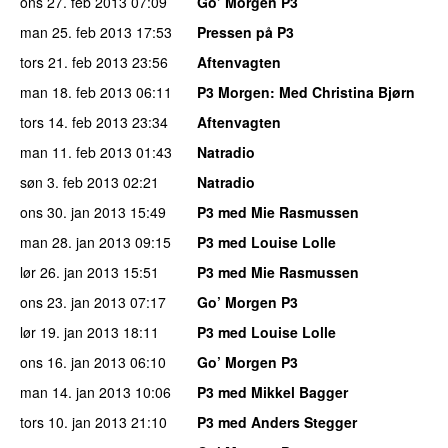
ons 27. feb 2013
07:09
Go’ Morgen P3
man 25. feb 2013
17:53
Pressen på P3
tors 21. feb 2013
23:56
Aftenvagten
man 18. feb 2013
06:11
P3 Morgen
: Med Christina Bjørn
tors 14. feb 2013
23:34
Aftenvagten
man 11. feb 2013
01:43
Natradio
søn 3. feb 2013
02:21
Natradio
ons 30. jan 2013
15:49
P3 med Mie Rasmussen
man 28. jan 2013
09:15
P3 med Louise Lolle
lør 26. jan 2013
15:51
P3 med Mie Rasmussen
ons 23. jan 2013
07:17
Go’ Morgen P3
lør 19. jan 2013
18:11
P3 med Louise Lolle
ons 16. jan 2013
06:10
Go’ Morgen P3
man 14. jan 2013
10:06
P3 med Mikkel Bagger
tors 10. jan 2013
21:10
P3 med Anders Stegger