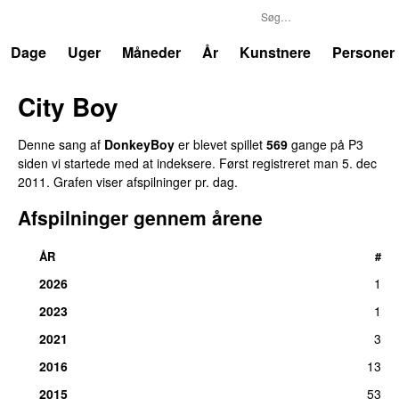
P3
Trends
Dage
Uger
Måneder
År
Kunstnere
Personer
City Boy
UU
Denne sang af
DonkeyBoy
er blevet spillet
569
gange på P3
siden vi startede med at indeksere. Først registreret
man 5. dec
2011
. Grafen viser afspilninger pr. dag.
Afspilninger gennem årene
ÅR
#
2026
1
2023
1
2021
3
2016
13
2015
53