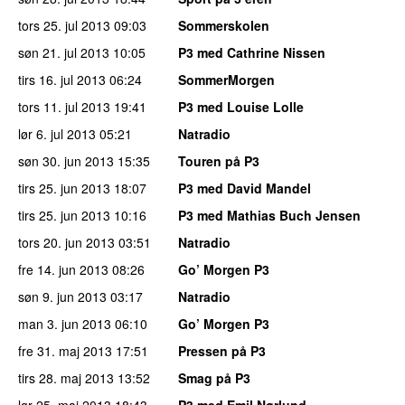
tors 25. jul 2013
09:03
Sommerskolen
søn 21. jul 2013
10:05
P3 med Cathrine Nissen
tirs 16. jul 2013
06:24
SommerMorgen
tors 11. jul 2013
19:41
P3 med Louise Lolle
lør 6. jul 2013
05:21
Natradio
søn 30. jun 2013
15:35
Touren på P3
tirs 25. jun 2013
18:07
P3 med David Mandel
tirs 25. jun 2013
10:16
P3 med Mathias Buch Jensen
tors 20. jun 2013
03:51
Natradio
fre 14. jun 2013
08:26
Go’ Morgen P3
søn 9. jun 2013
03:17
Natradio
man 3. jun 2013
06:10
Go’ Morgen P3
fre 31. maj 2013
17:51
Pressen på P3
tirs 28. maj 2013
13:52
Smag på P3
lør 25. maj 2013
18:43
P3 med Emil Nørlund