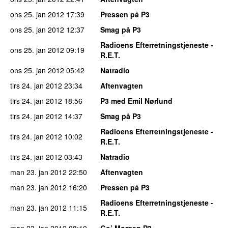
ons 25. jan 2012
17:39
Pressen på P3
ons 25. jan 2012
12:37
Smag på P3
Radioens Efterretningstjeneste -
ons 25. jan 2012
09:19
R.E.T.
ons 25. jan 2012
05:42
Natradio
tirs 24. jan 2012
23:34
Aftenvagten
tirs 24. jan 2012
18:56
P3 med Emil Nørlund
tirs 24. jan 2012
14:37
Smag på P3
Radioens Efterretningstjeneste -
tirs 24. jan 2012
10:02
R.E.T.
tirs 24. jan 2012
03:43
Natradio
man 23. jan 2012
22:50
Aftenvagten
man 23. jan 2012
16:20
Pressen på P3
Radioens Efterretningstjeneste -
man 23. jan 2012
11:15
R.E.T.
man 23. jan 2012
08:10
Go’ Morgen P3