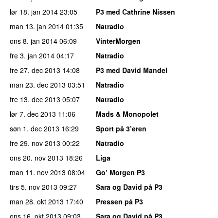
lør 18. jan 2014
23:05
P3 med Cathrine Nissen
man 13. jan 2014
01:35
Natradio
ons 8. jan 2014
06:09
VinterMorgen
fre 3. jan 2014
04:17
Natradio
fre 27. dec 2013
14:08
P3 med David Mandel
man 23. dec 2013
03:51
Natradio
fre 13. dec 2013
05:07
Natradio
lør 7. dec 2013
11:06
Mads & Monopolet
søn 1. dec 2013
16:29
Sport på 3’eren
fre 29. nov 2013
00:22
Natradio
ons 20. nov 2013
18:26
Liga
man 11. nov 2013
08:04
Go’ Morgen P3
tirs 5. nov 2013
09:27
Sara og David på P3
man 28. okt 2013
17:40
Pressen på P3
ons 16. okt 2013
09:03
Sara og David på P3