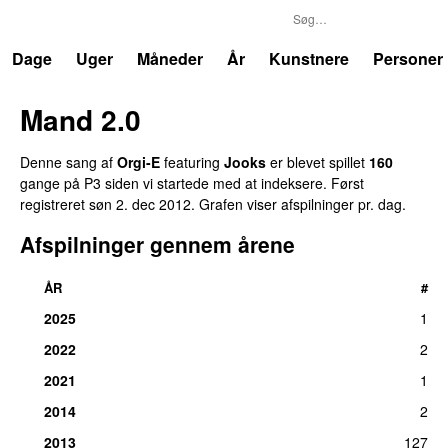
P3
Trends
Dage
Uger
Måneder
År
Kunstnere
Personer
Mand 2.0
Denne sang af
Orgi-E
featuring
Jooks
er blevet spillet
160
gange på P3 siden vi startede med at indeksere. Først
registreret
søn 2. dec 2012
. Grafen viser afspilninger pr. dag.
Afspilninger gennem årene
ÅR
#
2025
1
2022
2
2021
1
2014
2
2013
127