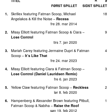
R
TITEL
#
FØRST SPILLET
SIDST SPILLET
1.
Skrillex
featuring
Fatman Scoop
,
Michael
18
Angelakos
&
Kill the Noise
–
Recess
fre 28. mar 2014
2.
Missy Elliott
featuring
Fatman Scoop
&
Ciara
–
9
Lose Control
tirs 7. jan 2020
3.
Mariah Carey
featuring
Jermaine Dupri
&
Fatman
4
Scoop
–
It’s Like That
fre 24. mar 2023
4.
Missy Elliott
featuring
Ciara
&
Fatman Scoop
–
3
Lose Control (Daniel Lauridsen Remix)
fre 6. jan 2023
5.
Yellow Claw
featuring
Fatman Scoop
–
Reckless
2
lør 8. feb 2020
6.
Hampenberg
&
Alexander Brown
featuring
Pitbull
,
1
Fatman Scoop
&
Nabiha
–
Raise the Roof
søn 19. feb 2012