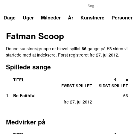
P3
Trends
Dage
Uger
Måneder
År
Kunstnere
Personer
Fatman Scoop
Denne kunstner/gruppe er blevet spillet
66
gange på P3 siden vi
startede med at indeksere. Først registreret
fre 27. jul 2012
.
Spillede sange
R
TITEL
#
FØRST SPILLET
SIDST SPILLET
1.
Be Faithful
66
fre 27. jul 2012
Medvirker på