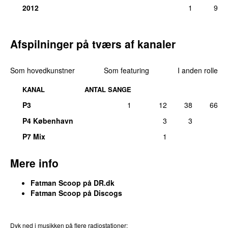
2012
1
9
Afspilninger på tværs af kanaler
Som hovedkunstner
Som featuring
I anden rolle
KANAL
ANTAL SANGE
P3
1
12
38
66
P4 København
3
3
P7 Mix
1
Mere info
Fatman Scoop på DR.dk
Fatman Scoop på Discogs
Dyk ned i musikken på flere radiostationer: