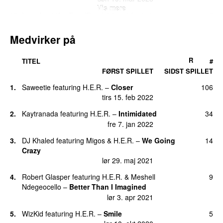
Vis mere
12.
Lonely at the Top (Remix)
(
med
Asake
)
2
tirs 30. jan 2024
Medvirker på
12.
Slide (Unknown Edit)
(
featuring
YG
)
2
fre 21. mar 2025
R
TITEL
#
12.
We Made It
2
FØRST SPILLET
SIDST SPILLET
fre 13. maj 2022
1.
Saweetie
featuring
H.E.R.
–
Closer
106
15.
2
1
tirs 15. feb 2022
søn 5. jun 2022
2.
Kaytranada
featuring
H.E.R.
–
Intimidated
34
15.
Back of My Mind
(
featuring
Ty Dolla $ign
)
1
fre 7. jan 2022
søn 15. maj 2022
3.
DJ Khaled
featuring
Migos
&
H.E.R.
–
We Going
14
15.
Come Through
(
featuring
Chris Brown
)
1
Crazy
tirs 11. okt 2022
lør 29. maj 2021
15.
Could’ve Been (Daju Remix)
(
featuring
Bryson
1
4.
Robert Glasper
featuring
H.E.R.
&
Meshell
9
Tiller
)
Ndegeocello
–
Better Than I Imagined
fre 21. mar 2025
lør 3. apr 2021
15.
Every Kind of Way
1
5.
WizKid
featuring
H.E.R.
–
Smile
5
søn 7. feb 2021