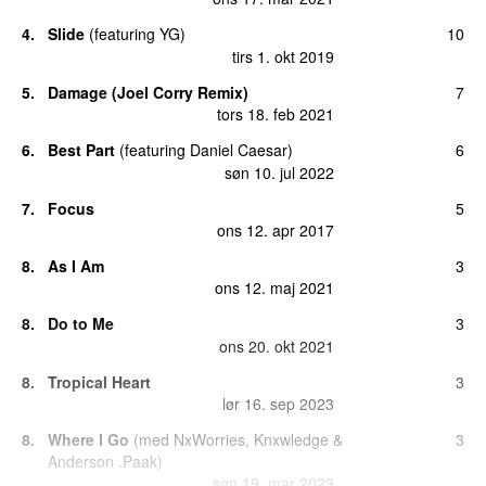
4.
Slide
(
featuring
YG
)
10
tirs 1. okt 2019
5.
Damage (Joel Corry Remix)
7
tors 18. feb 2021
6.
Best Part
(
featuring
Daniel Caesar
)
6
søn 10. jul 2022
7.
Focus
5
ons 12. apr 2017
8.
As I Am
3
ons 12. maj 2021
8.
Do to Me
3
ons 20. okt 2021
8.
Tropical Heart
3
lør 16. sep 2023
8.
Where I Go
(
med
NxWorries
,
Knxwledge
&
3
Anderson .Paak
)
søn 19. mar 2023