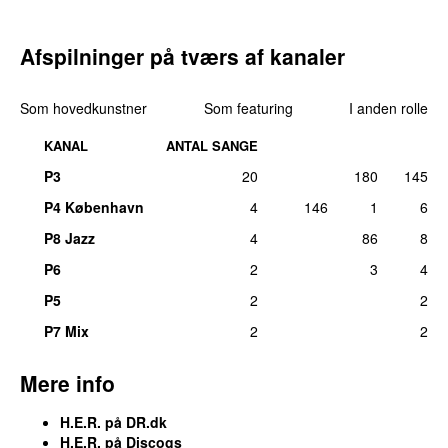
Afspilninger på tværs af kanaler
Som hovedkunstner
Som featuring
I anden rolle
KANAL
ANTAL SANGE
P3
20
180
145
P4 København
4
146
1
6
P8 Jazz
4
86
8
P6
2
3
4
P5
2
2
P7 Mix
2
2
Mere info
H.E.R. på DR.dk
H.E.R. på Discogs