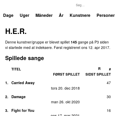
P3
Trends
Dage
Uger
Måneder
År
Kunstnere
Personer
H.E.R.
Denne kunstner/gruppe er blevet spillet
145
gange på P3 siden
vi startede med at indeksere. Først registreret
ons 12. apr 2017
.
Spillede sange
R
TITEL
#
FØRST SPILLET
SIDST SPILLET
1.
Carried Away
47
tors 20. dec 2018
2.
Damage
30
man 26. okt 2020
3.
Fight for You
16
ons 17. mar 2021