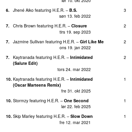
lør 10. okt 2020
15.
Find a Way
(
featuring
Lil Baby
)
1
6.
Jhené Aiko
featuring
H.E.R.
–
B.S.
3
tors 15. jul 2021
søn 13. feb 2022
7.
Chris Brown
featuring
H.E.R.
–
Closure
2
tirs 19. sep 2023
7.
Jazmine Sullivan
featuring
H.E.R.
–
Girl Like Me
2
ons 19. jan 2022
7.
Kaytranada
featuring
H.E.R.
–
Intimidated
2
(Salute Edit)
tors 24. mar 2022
10.
Kaytranada
featuring
H.E.R.
–
Intimidated
1
(Oscar Marteens Remix)
fre 31. okt 2025
10.
Stormzy
featuring
H.E.R.
–
One Second
1
lør 22. feb 2025
10.
Skip Marley
featuring
H.E.R.
–
Slow Down
1
fre 12. mar 2021